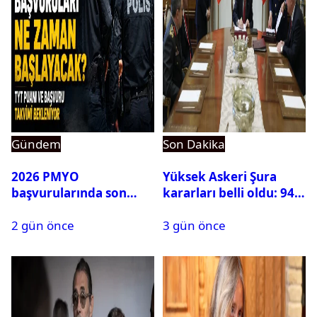
Gündem
Son Dakika
2026 PMYO
Yüksek Askeri Şura
başvurularında son
kararları belli oldu: 94
durum ne?
isim terfi etti
2 gün önce
3 gün önce