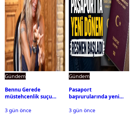
Gündem
Gündem
Bennu Gerede
Pasaport
müstehcenlik suçu
başvurularında yeni
kapsamında gözaltına
dönem başladı
3 gün önce
3 gün önce
alındı