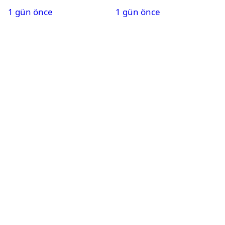
maliyeti belli oldu
ve saati açıklandı
1 gün önce
1 gün önce