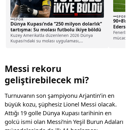
SPOR
SPOR
90+8’de
Dünya Kupası’nda ‘’250 milyon dolarlık’’
Ederson
tartışma: Su molası futbolu ikiye böldü
Fenerbah
Kuzey Amerika’da düzenlenen 2026 Dünya
mücadele
Kupası’ndaki su molası uygulaması,
go neden
futbolseverleri ikiye böldü. Yayıncı kuruluşlar,
yeni uygulamadan oldukça memnun olsa da
teknik adamlar, futbolcular ve taraflar farklı
görüşler dile getiriyor.
Messi rekoru
geliştirebilecek mi?
Turnuvanın son şampiyonu Arjantin’in en
büyük kozu, şüphesiz Lionel Messi olacak.
Attığı 19 golle Dünya Kupası tarihinin en
golcü ismi olan Messi’nin Yeşil Burun Adaları