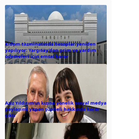
Kıdem tazminatında hesaplar yeniden
yapılıyor: Yargıtay’dan prim ve yardım
ödemeleri için emsal karar
Aziz Yıldırım’ın kızına yönelik sosyal medya
paylaşımı yapan şüpheli hakkında karar
çıktı