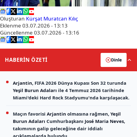
Oluşturan
Kürşat Muratcan Kılıç
Eklenme
03.07.2026 - 13:13
Güncellenme
03.07.2026 - 13:16
HABERİN
ÖZETİ
Dinle
Arjantin
, FIFA 2026 Dünya Kupası Son 32 turunda
Yeşil Burun Adaları
ile 4 Temmuz 2026 tarihinde
Miami'deki Hard Rock Stadyumu'nda karşılaşacak.
Maçın favorisi
Arjantin
olmasına rağmen,
Yeşil
Burun Adaları
Cumhurbaşkanı
José Maria Neves
,
takımının galip geleceğine dair iddialı
açıklamalarda bulundu.