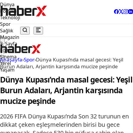
Dünya
Politika
Teknoloji
Spor
Sağlık
Magazin
3. Sayfa
Eğitim
Sinema
Anasayfa
›
Spor
›
Dünya Kupası’nda masal gecesi: Yeşil
Yerel
Burun Adaları, Arjantin karşısında mucize peşinde
Yaşam
Dünya Kupası’nda masal gecesi: Yeşil
Burun Adaları, Arjantin karşısında
mucize peşinde
2026 FIFA Dünya Kupası’nda Son 32 turunun en
dikkat çeken eşleşmelerinden birisi bu gece
oynanacak. Sadece 530 bin nüfusa sahip olan