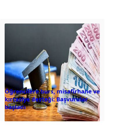
Öğrencilere burs, misafirhane ve
kırtasiye desteği: Başvurular
başladı