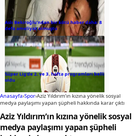
Aslı Bekiroğlu’ndan bir kötü haber daha: 8
defa ameliyat olmuştu
Süper Lig’de 2. ve 3. hafta programları belli
oldu
Anasayfa
›
Spor
›
Aziz Yıldırım’ın kızına yönelik sosyal
medya paylaşımı yapan şüpheli hakkında karar çıktı
Aziz Yıldırım’ın kızına yönelik sosyal
medya paylaşımı yapan şüpheli