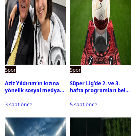
Spor
Spor
Aziz Yıldırım’ın kızına
Süper Lig’de 2. ve 3.
yönelik sosyal medya
hafta programları belli
paylaşımı yapan şüpheli
oldu
3 saat önce
5 saat önce
hakkında karar çıktı