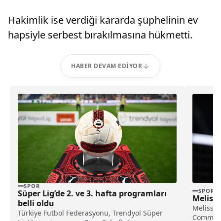
Hakimlik ise verdiği kararda şüphelinin ev
hapsiyle serbest bırakılmasına hükmetti.
HABER DEVAM EDIYOR
SPOR
SPOR
Süper Lig’de 2. ve 3. hafta programları
Melissa
belli oldu
Melissa 
Türkiye Futbol Federasyonu, Trendyol Süper
Communit