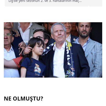
Lig'de yeni sezonun 2. ve 3. haftalarının maç
duyurdu.
programını duyurdu.
NE OLMUŞTU?