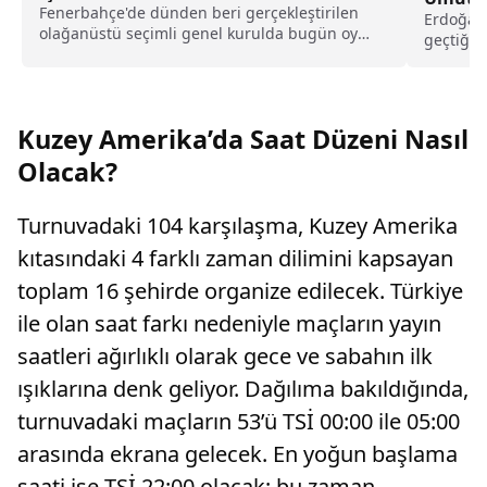
Fenerbahçe'de dünden beri gerçekleştirilen
Erdoğan 
olağanüstü seçimli genel kurulda bugün oy
geçtiği
verme işlemi saat 10 itibariyle başlarken 17
Yılber...
itibariyle sona erdi. Oy sayım işleminin
ardından yeni başkanın belli olması bekleniyor.
Kuzey Amerika’da Saat Düzeni Nasıl
Olacak?
Turnuvadaki 104 karşılaşma, Kuzey Amerika
kıtasındaki 4 farklı zaman dilimini kapsayan
toplam 16 şehirde organize edilecek. Türkiye
ile olan saat farkı nedeniyle maçların yayın
saatleri ağırlıklı olarak gece ve sabahın ilk
ışıklarına denk geliyor. Dağılıma bakıldığında,
turnuvadaki maçların 53’ü TSİ 00:00 ile 05:00
arasında ekrana gelecek. En yoğun başlama
saati ise TSİ 22:00 olacak; bu zaman