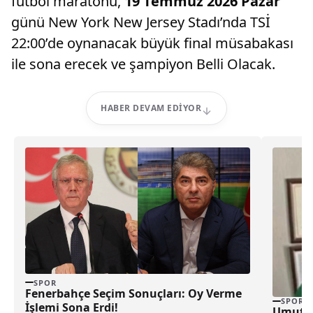
futbol maratonu,
19 Temmuz 2026 Pazar
günü New York New Jersey Stadı’nda TSİ
22:00’de oynanacak büyük final müsabakası
ile sona erecek ve şampiyon Belli Olacak.
HABER DEVAM EDIYOR
SPOR
Fenerbahçe Seçim Sonuçları: Oy Verme
SPOR
İşlemi Sona Erdi!
Umut Yı