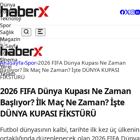
Dünya
Politika
Teknoloji
Spor
Sağlık
Magazin
3. Sayfa
Eğitim
Sinema
Anasayfa
›
Spor
›
2026 FIFA Dünya Kupası Ne Zaman
Yerel
Başlıyor? İlk Maç Ne Zaman? İşte DÜNYA KUPASI
Yaşam
FİKSTÜRÜ
2026 FIFA Dünya Kupası Ne Zaman
Başlıyor? İlk Maç Ne Zaman? İşte
DÜNYA KUPASI FİKSTÜRÜ
Futbol dünyasının kalbi, tarihte ilk kez üç ülkenin
ortaklığında düzenlenecek olan 2026 FIFA Dünya