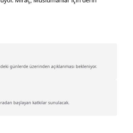
uluyor. Miraç, Müslümanlar için derin
üzdeki günlerde üzerinden açıklanması bekleniyor.
liradan başlayan katkılar sunulacak.