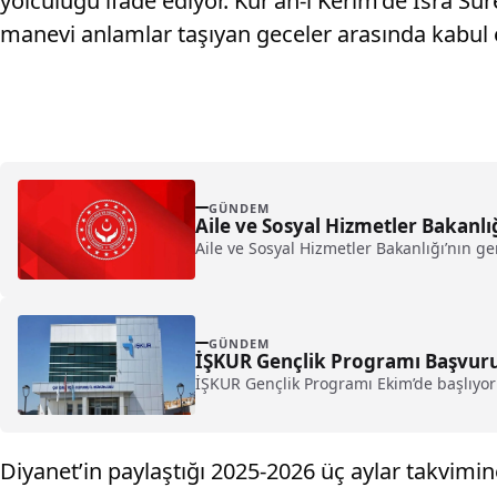
yolculuğu ifade ediyor. Kur’an-ı Kerim’de İsra Su
manevi anlamlar taşıyan geceler arasında kabul e
GÜNDEM
Aile ve Sosyal Hizmetler Bakanlı
Aile ve Sosyal Hizmetler Bakanlığı’nın g
GÜNDEM
İŞKUR Gençlik Programı Başvurula
İŞKUR Gençlik Programı Ekim’de başlıyor: 
Diyanet’in paylaştığı 2025-2026 üç aylar takvimin