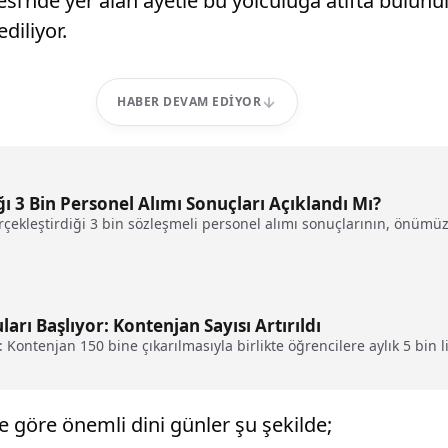
resi’nde yer alan ayetle bu yolculuğa atıfta bulun
diliyor.
HABER DEVAM EDIYOR
ğı 3 Bin Personel Alımı Sonuçları Açıklandı Mı?
erçekleştirdiği 3 bin sözleşmeli personel alımı sonuçlarının, önüm
rı Başlıyor: Kontenjan Sayısı Artırıldı
Kontenjan 150 bine çıkarılmasıyla birlikte öğrencilere aylık 5 bin 
e göre önemli dini günler şu şekilde;