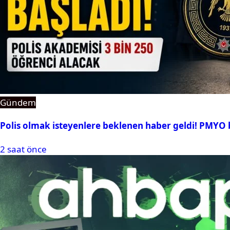
Gündem
Polis olmak isteyenlere beklenen haber geldi! PMYO b
2 saat önce