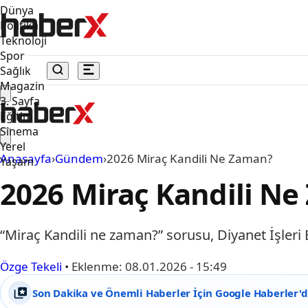
Dünya
Politika
Teknoloji
Spor
Sağlık
Magazin
3. Sayfa
Eğitim
Sinema
Yerel
Anasayfa
›
Gündem
›
2026 Miraç Kandili Ne Zaman?
Yaşam
2026 Miraç Kandili N
“Miraç Kandili ne zaman?” sorusu, Diyanet İşleri B
Özge Tekeli
•
Eklenme:
08.01.2026 - 15:49
Son Dakika ve Önemli Haberler İçin Google Haberler'de