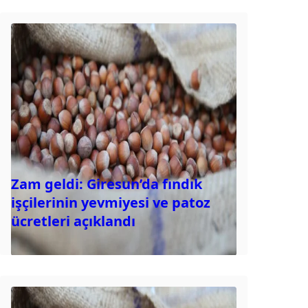
Zam geldi: Giresun’da fındık
işçilerinin yevmiyesi ve patoz
ücretleri açıklandı