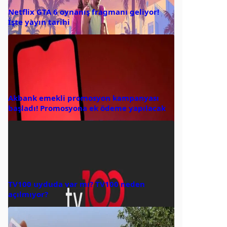
Netflix GTA 6 oynanış fragmanı geliyor!
İşte yayın tarihi
Akbank emekli promosyon kampanyası
başladı! Promosyona ek ödeme yapılacak
TV100 uyduda var mı? TV100 neden
açılmıyor?