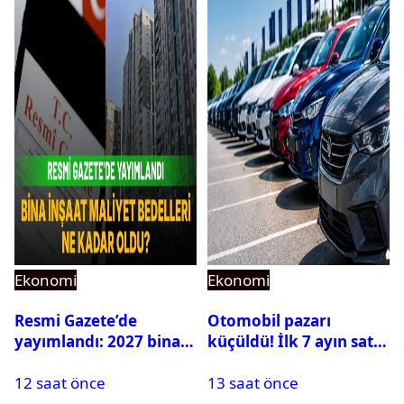
Ekonomi
Ekonomi
Resmi Gazete’de
Otomobil pazarı
yayımlandı: 2027 bina
küçüldü! İlk 7 ayın satış
inşaat maliyet bedelleri
rakamları açıklandı
12 saat önce
13 saat önce
belirlendi