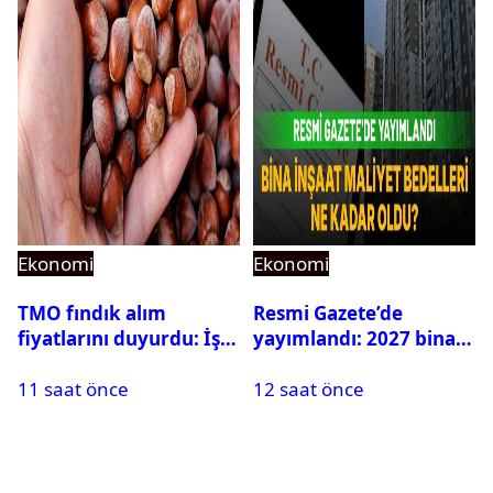
Ekonomi
Ekonomi
TMO fındık alım
Resmi Gazete’de
fiyatlarını duyurdu: İşte
yayımlandı: 2027 bina
güncel fındık alım
inşaat maliyet bedelleri
11 saat önce
12 saat önce
fiyatları
belirlendi