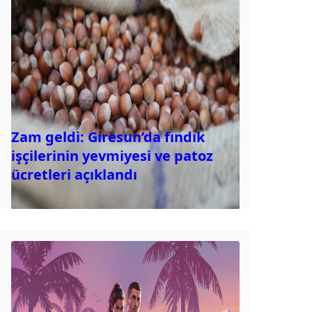
Zam geldi: Giresun’da fındık
işçilerinin yevmiyesi ve patoz
ücretleri açıklandı