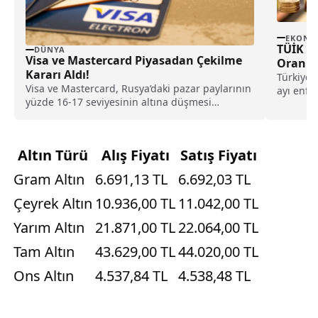
EKONO
TÜİK Aç
DÜNYA
Visa ve Mastercard Piyasadan Çekilme
Oranı B
Kararı Aldı!
Türkiye 
Visa ve Mastercard, Rusya’daki pazar paylarının
ayı enfl
yüzde 16-17 seviyesinin altına düşmesi
Açıklanan
nedeniyle ülkeden çekilme kararı aldı.
Altın Türü
Alış Fiyatı
Satış Fiyatı
Gram Altın
6.691,13 TL
6.692,03 TL
Çeyrek Altın
10.936,00 TL
11.042,00 TL
Yarım Altın
21.871,00 TL
22.064,00 TL
Tam Altın
43.629,00 TL
44.020,00 TL
Ons Altın
4.537,84 TL
4.538,48 TL