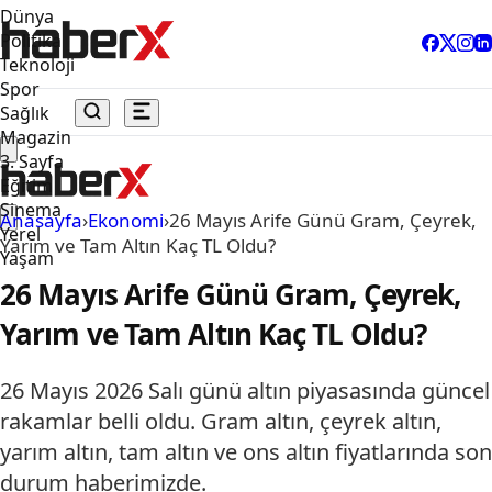
Dünya
Politika
Teknoloji
Spor
Sağlık
Magazin
3. Sayfa
Eğitim
Sinema
Anasayfa
›
Ekonomi
›
26 Mayıs Arife Günü Gram, Çeyrek,
Yerel
Yarım ve Tam Altın Kaç TL Oldu?
Yaşam
26 Mayıs Arife Günü Gram, Çeyrek,
Yarım ve Tam Altın Kaç TL Oldu?
26 Mayıs 2026 Salı günü altın piyasasında güncel
rakamlar belli oldu. Gram altın, çeyrek altın,
yarım altın, tam altın ve ons altın fiyatlarında son
durum haberimizde.