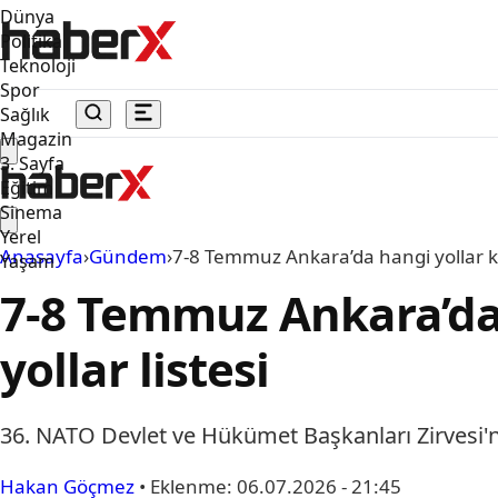
Dünya
Politika
Teknoloji
Spor
Sağlık
Magazin
3. Sayfa
Eğitim
Sinema
Yerel
Anasayfa
›
Gündem
›
7-8 Temmuz Ankara’da hangi yollar kapa
Yaşam
7-8 Temmuz Ankara’da h
yollar listesi
36. NATO Devlet ve Hükümet Başkanları Zirvesi'ne 
Hakan Göçmez
•
Eklenme:
06.07.2026 - 21:45