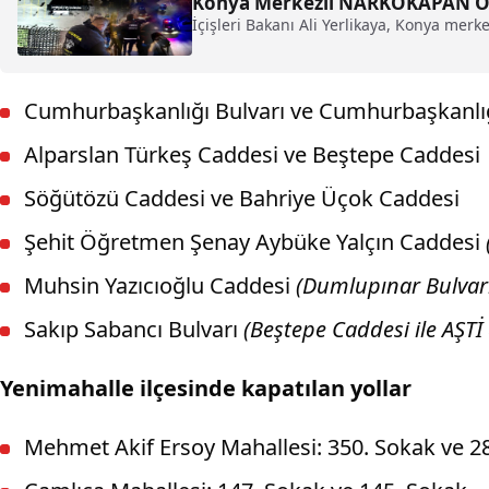
Konya Merkezli NARKOKAPAN Op
İçişleri Bakanı Ali Yerlikaya, Konya me
Cumhurbaşkanlığı Bulvarı ve Cumhurbaşkanlı
Alparslan Türkeş Caddesi ve Beştepe Caddesi
Söğütözü Caddesi ve Bahriye Üçok Caddesi
Şehit Öğretmen Şenay Aybüke Yalçın Caddesi
Muhsin Yazıcıoğlu Caddesi
(Dumlupınar Bulvarı 
Sakıp Sabancı Bulvarı
(Beştepe Caddesi ile AŞT
Yenimahalle ilçesinde kapatılan yollar
Mehmet Akif Ersoy Mahallesi: 350. Sokak ve 2