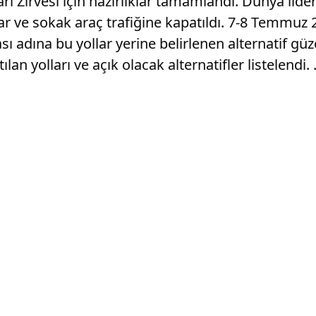
Zirvesi için hazırlıklar tamamlandı. Dünya lider
r ve sokak araç trafiğine kapatıldı. 7-8 Temmuz 2
dına bu yollar yerine belirlenen alternatif güze
 yolları ve açık olacak alternatifler listelendi. 