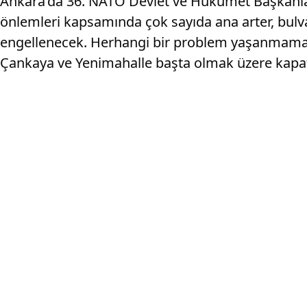
Ankara’da 36. NATO Devlet ve Hükümet Başkanları 
önlemleri kapsamında çok sayıda ana arter, bulva
engellenecek. Herhangi bir problem yaşanmaması a
Çankaya ve Yenimahalle başta olmak üzere kapatılan