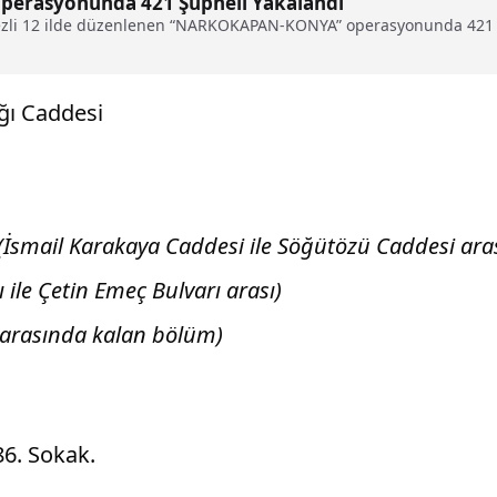
erasyonunda 421 Şüpheli Yakalandı
rkezli 12 ilde düzenlenen “NARKOKAPAN-KONYA” operasyonunda 421 uy
ğı Caddesi
(İsmail Karakaya Caddesi ile Söğütözü Caddesi ara
ile Çetin Emeç Bulvarı arası)
İ arasında kalan bölüm)
86. Sokak.