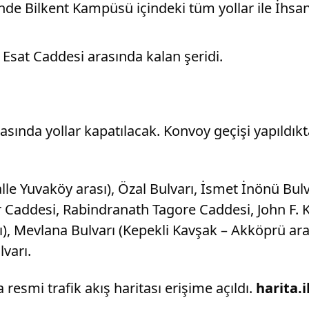
inde Bilkent Kampüsü içindeki tüm yollar ile İhs
 Esat Caddesi arasında kalan şeridi.
sında yollar kapatılacak. Konvoy geçişi yapıldıkta
 Yuvaköy arası), Özal Bulvarı, İsmet İnönü Bulva
 Caddesi, Rabindranath Tagore Caddesi, John F. 
ı), Mevlana Bulvarı (Kepekli Kavşak – Akköprü ar
lvarı.
smi trafik akış haritası erişime açıldı.
harita.i