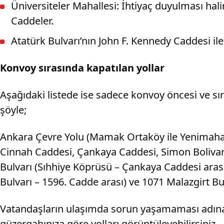
Üniversiteler Mahallesi: İhtiyaç duyulması hal
Caddeler.
Atatürk Bulvarı’nın John F. Kennedy Caddesi ile
Konvoy sırasında kapatılan yollar
Aşağıdaki listede ise sadece konvoy öncesi ve sıra
şöyle;
Ankara Çevre Yolu (Mamak Ortaköy ile Yenimahalle
Cinnah Caddesi, Çankaya Caddesi, Simon Bolivar
Bulvarı (Sıhhiye Köprüsü – Çankaya Caddesi aras
Bulvarı – 1596. Cadde arası) ve 1071 Malazgirt Bu
Vatandaşların ulaşımda sorun yaşamaması adına re
güzergahınıza göre yolları görüntüleyebilirsiniz.