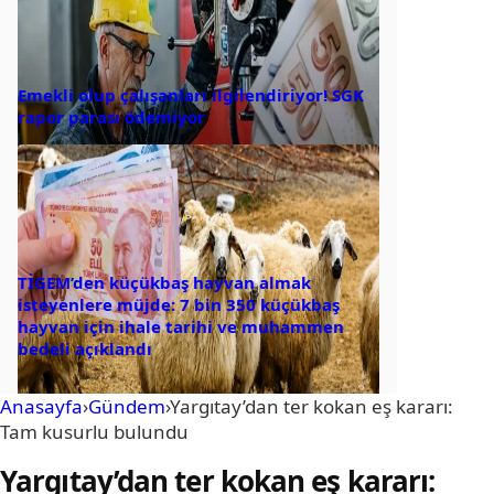
Emekli olup çalışanları ilgilendiriyor! SGK
rapor parası ödemiyor
TİGEM’den küçükbaş hayvan almak
isteyenlere müjde: 7 bin 350 küçükbaş
hayvan için ihale tarihi ve muhammen
bedeli açıklandı
Anasayfa
›
Gündem
›
Yargıtay’dan ter kokan eş kararı:
Tam kusurlu bulundu
Yargıtay’dan ter kokan eş kararı: