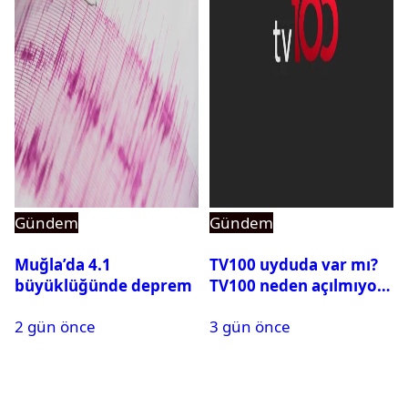
Gündem
Gündem
Muğla’da 4.1
TV100 uyduda var mı?
büyüklüğünde deprem
TV100 neden açılmıyor?
2 gün önce
3 gün önce