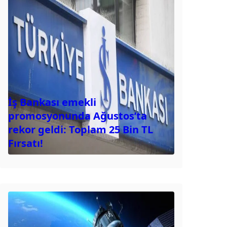
İş Bankası emekli
promosyonunda Ağustos’ta
rekor geldi: Toplam 25 Bin TL
Fırsatı!