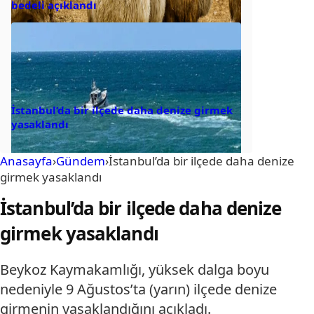
bedeli açıklandı
İstanbul’da bir ilçede daha denize girmek
yasaklandı
Anasayfa
›
Gündem
›
İstanbul’da bir ilçede daha denize
girmek yasaklandı
İstanbul’da bir ilçede daha denize
girmek yasaklandı
Beykoz Kaymakamlığı, yüksek dalga boyu
nedeniyle 9 Ağustos’ta (yarın) ilçede denize
girmenin yasaklandığını açıkladı.