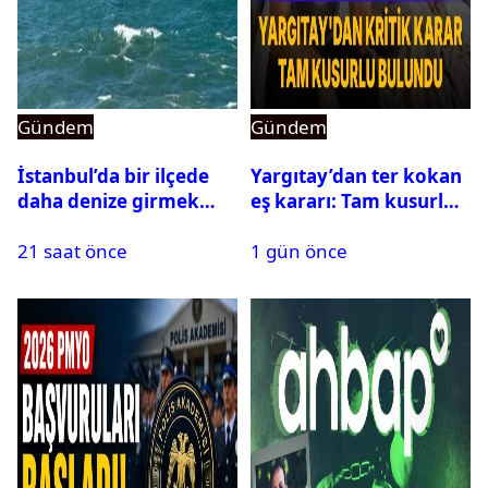
Gündem
Gündem
İstanbul’da bir ilçede
Yargıtay’dan ter kokan
daha denize girmek
eş kararı: Tam kusurlu
yasaklandı
bulundu
21 saat önce
1 gün önce