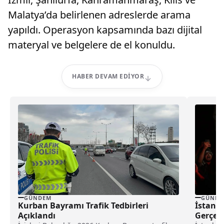
Malatya’da belirlenen adreslerde arama
yapıldı. Operasyon kapsamında bazı dijital
materyal ve belgelere de el konuldu.
HABER DEVAM EDIYOR
GÜNDEM
GÜNDE
Kurban Bayramı Trafik Tedbirleri
İstanbu
Açıklandı
Gerçekl