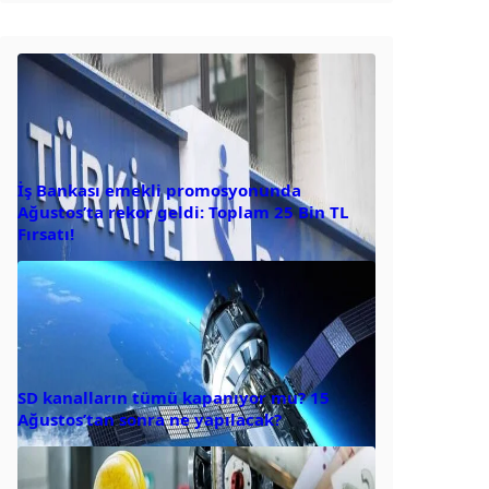
İş Bankası emekli promosyonunda
Ağustos’ta rekor geldi: Toplam 25 Bin TL
Fırsatı!
SD kanalların tümü kapanıyor mu? 15
Ağustos’tan sonra ne yapılacak?