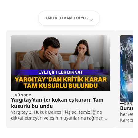
HABER DEVAM EDIYOR
GÜNDEM
Yargıtay’dan ter kokan eş kararı: Tam
GÜNDE
kusurlu bulundu
Bursa 
Yargıtay 2. Hukuk Dairesi, kişisel temizliğine
herkesdu
dikkat etmeyen ve eşinin uyarılarına rağmen
Karacabe
duş almayarak sürekli ter kokan kocayı tam
sopalarla
kusurlu buldu. Bu kapsamda çiftin
boşanmasına karar verilirken, kocanın 360 bin