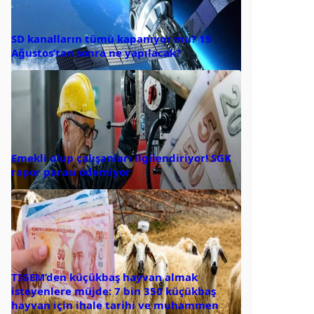
SD kanalların tümü kapanıyor mu? 15
Ağustos’tan sonra ne yapılacak?
Emekli olup çalışanları ilgilendiriyor! SGK
rapor parası ödemiyor
TİGEM’den küçükbaş hayvan almak
isteyenlere müjde: 7 bin 350 küçükbaş
hayvan için ihale tarihi ve muhammen