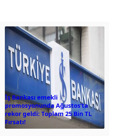
İş Bankası emekli
promosyonunda Ağustos’ta
rekor geldi: Toplam 25 Bin TL
Fırsatı!