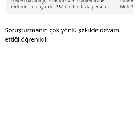
İçişleri Bakanlığı, 2026 Kurban Bayramı trafik
İstanbul
tedbirlerini duyurdu. 334 binden fazla personel
Milli Ge
görev alacak, otobüslerde gizli yolcu denetimi
düzenlene
yapılacak, hız kontrolleri EDS ve mobil
radarlarla sürdürülecek.
Soruşturmanın çok yönlü şekilde devam
ettiği öğrenildi.