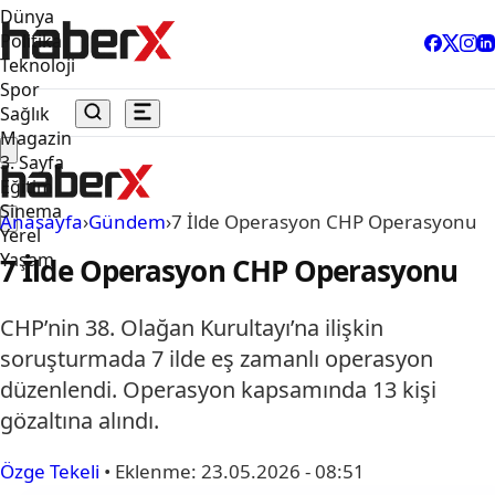
Dünya
Politika
Teknoloji
Spor
Sağlık
Magazin
3. Sayfa
Eğitim
Sinema
Anasayfa
›
Gündem
›
7 İlde Operasyon CHP Operasyonu
Yerel
Yaşam
7 İlde Operasyon CHP Operasyonu
CHP’nin 38. Olağan Kurultayı’na ilişkin
soruşturmada 7 ilde eş zamanlı operasyon
düzenlendi. Operasyon kapsamında 13 kişi
gözaltına alındı.
Özge Tekeli
•
Eklenme:
23.05.2026 - 08:51