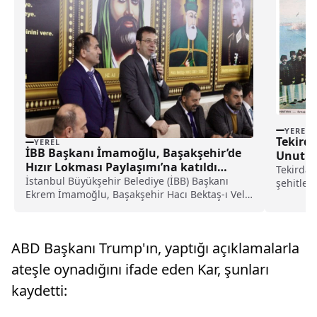
YEREL
Tekirda
YEREL
İBB Başkanı İmamoğlu, Başakşehir’de
Unutu
Hızır Lokması Paylaşımı’na katıldı
Tekirdağ
haberi
İstanbul Büyükşehir Belediye (İBB) Başkanı
şehitler
Ekrem İmamoğlu, Başakşehir Hacı Bektaş-ı Veli
programı
Cemevi'ndeki Hızır Lokması Paylaşımı'na
gerçekleş
katıldı.İmamoğlu, burada yaptığı konuşmada,
Alevi vatandaşların inancına, yaşamına,
ABD Başkanı Trump'ın, yaptığı açıklamalarla
taleplerine, cemev...
ateşle oynadığını ifade eden Kar, şunları
kaydetti: