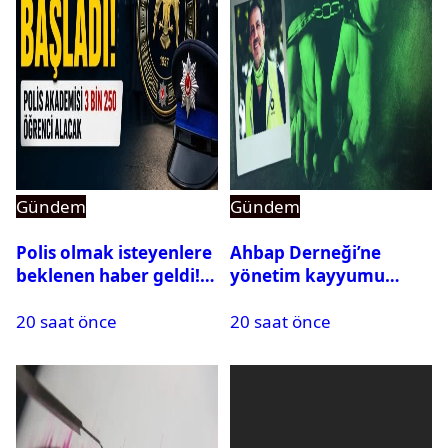
Gündem
Gündem
Polis olmak isteyenlere
Ahbap Derneği’ne
beklenen haber geldi!
yönetim kayyumu
PMYO başvuruları açıldı
atandı: Kapatma davası
20 saat önce
20 saat önce
açıldı