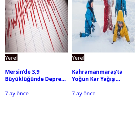
Yerel
Yerel
Mersin’de 3,9
Kahramanmaraş’ta
Büyüklüğünde Deprem
Yoğun Kar Yağışı
Oldu
Nedeniyle Okullar Yarın
7 ay önce
7 ay önce
Tatil