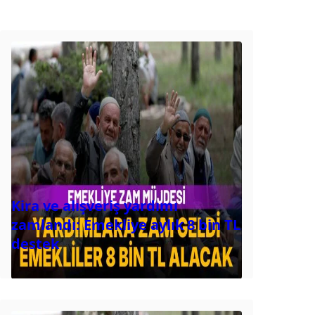
Kira ve alışveriş yardımı
zamlandı: Emekliye aylık 8 bin TL
destek