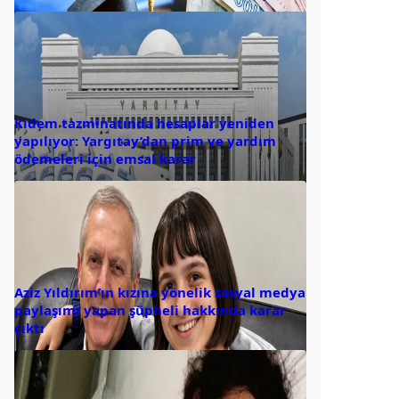
Kıdem tazminatında hesaplar yeniden
yapılıyor: Yargıtay’dan prim ve yardım
ödemeleri için emsal karar
Aziz Yıldırım’ın kızına yönelik sosyal medya
paylaşımı yapan şüpheli hakkında karar
çıktı