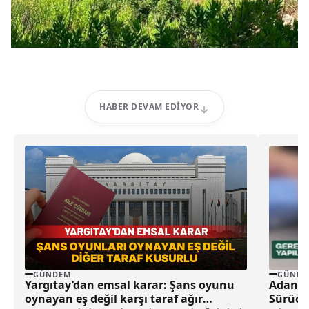
HABER DEVAM EDIYOR
GÜNDEM
GÜNDE
Yargıtay’dan emsal karar: Şans oyunu
Adana’d
oynayan eş değil karşı taraf ağır
Sürücü 