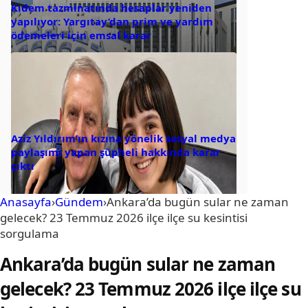
Kıdem tazminatında hesaplar yeniden
yapılıyor: Yargıtay’dan prim ve yardım
ödemeleri için emsal karar
Aziz Yıldırım’ın kızına yönelik sosyal medya
paylaşımı yapan şüpheli hakkında karar
çıktı
Anasayfa
›
Gündem
›
Ankara’da bugün sular ne zaman
gelecek? 23 Temmuz 2026 ilçe ilçe su kesintisi
sorgulama
Ankara’da bugün sular ne zaman
gelecek? 23 Temmuz 2026 ilçe ilçe su