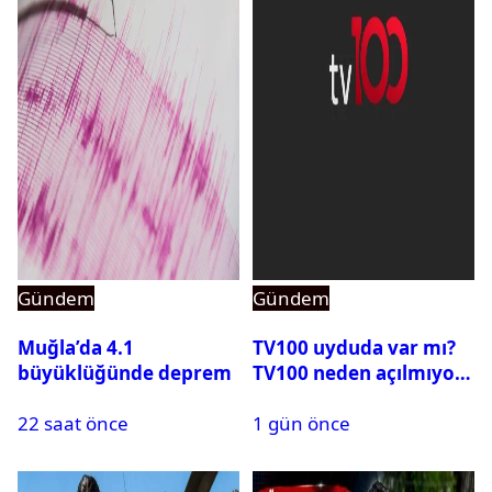
Gündem
Gündem
Muğla’da 4.1
TV100 uyduda var mı?
büyüklüğünde deprem
TV100 neden açılmıyor?
22 saat önce
1 gün önce