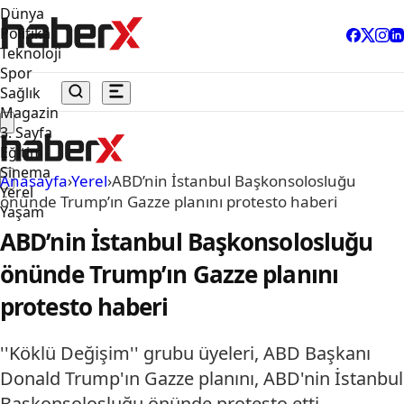
Dünya
Politika
Teknoloji
Spor
Sağlık
Magazin
3. Sayfa
Eğitim
Sinema
Anasayfa
›
Yerel
›
ABD’nin İstanbul Başkonsolosluğu
Yerel
önünde Trump’ın Gazze planını protesto haberi
Yaşam
ABD’nin İstanbul Başkonsolosluğu
önünde Trump’ın Gazze planını
protesto haberi
''Köklü Değişim'' grubu üyeleri, ABD Başkanı
Donald Trump'ın Gazze planını, ABD'nin İstanbul
Başkonsolosluğu önünde protesto etti.