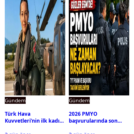
Gündem
Gündem
Türk Hava
2026 PMYO
Kuvvetleri’nin ilk kadın
başvurularında son
generali Özlem
durum ne?