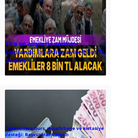
Kira ve alışveriş yardımı
zamlandı: Emekliye aylık 8 bin TL
destek
Öğrencilere burs, misafirhane ve kırtasiye
desteği: Başvurular başladı