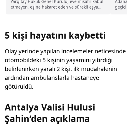
kusurlu sayıldı
Yargıtay Hukuk Genel Kurulu; eve misafir kabul
Adana’da
etmeyen, eşine hakaret eden ve sürekli eşya
geçici ol
değiştirerek masraf çıkaran kadını ağır kusurlu
ekipleri
sayarak, kadının eşine tazminat ödemesine
uyguland
karar verdi.
5 kişi hayatını kaybetti
Olay yerinde yapılan incelemeler neticesinde
otomobildeki 5 kişinin yaşamını yitirdiği
belirlenirken yaralı 2 kişi, ilk müdahalenin
ardından ambulanslarla hastaneye
götürüldü.
Antalya Valisi Hulusi
Şahin’den açıklama