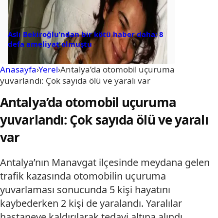
Aslı Bekiroğlu’ndan bir kötü haber daha: 8
defa ameliyat olmuştu
Anasayfa
›
Yerel
›
Antalya’da otomobil uçuruma
yuvarlandı: Çok sayıda ölü ve yaralı var
Antalya’da otomobil uçuruma
yuvarlandı: Çok sayıda ölü ve yaralı
var
Antalya’nın Manavgat ilçesinde meydana gelen
trafik kazasında otomobilin uçuruma
yuvarlaması sonucunda 5 kişi hayatını
kaybederken 2 kişi de yaralandı. Yaralılar
hastaneye kaldırılarak tedavi altına alındı.