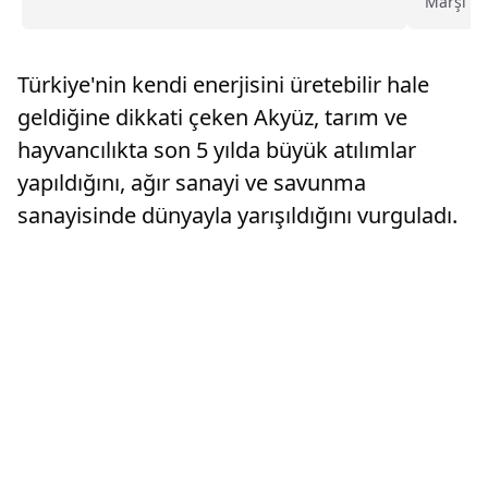
Marşı'nı
çalışmaya alışmışlar, miting sayılarını ifade
Günü dol
ederken de bu bol sıfırlı rakamlarla aslında bir
Belediye
alışkanlık olarak konuşuyorlar"
duruşund
Türkiye'nin kendi enerjisini üretebilir hale
okunma.
geldiğine dikkati çeken Akyüz, tarım ve
hayvancılıkta son 5 yılda büyük atılımlar
yapıldığını, ağır sanayi ve savunma
sanayisinde dünyayla yarışıldığını vurguladı.