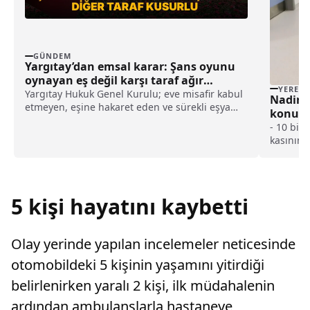
GÜNDEM
Yargıtay’dan emsal karar: Şans oyunu
oynayan eş değil karşı taraf ağır
YEREL
kusurlu sayıldı
Yargıtay Hukuk Genel Kurulu; eve misafir kabul
Nadir g
etmeyen, eşine hakaret eden ve sürekli eşya
konula
değiştirerek masraf çıkaran kadını ağır kusurlu
sağlığı
- 10 bin
sayarak, kadının eşine tazminat ödemesine
kasının 
karar verdi.
ve 1 gün
başarılı
günlük t
Anne Pın
5 kişi hayatını kaybetti
verdiği 
isminin 
Hayata 
Olay yerinde yapılan incelemeler neticesinde
koyduk"
otomobildeki 5 kişinin yaşamını yitirdiği
belirlenirken yaralı 2 kişi, ilk müdahalenin
ardından ambulanslarla hastaneye