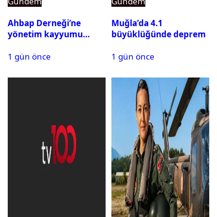
Gündem
Gündem
Ahbap Derneği’ne
Muğla’da 4.1
yönetim kayyumu
büyüklüğünde deprem
atandı: Kapatma davası
1 gün önce
1 gün önce
açıldı