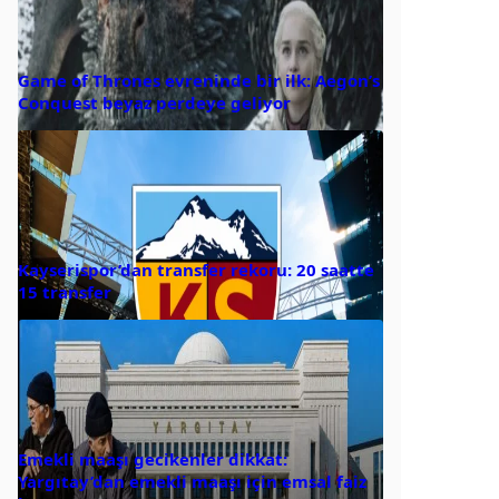
Game of Thrones evreninde bir ilk: Aegon’s
Conquest beyaz perdeye geliyor
Kayserispor’dan transfer rekoru: 20 saatte
15 transfer
Emekli maaşı gecikenler dikkat:
Yargıtay’dan emekli maaşı için emsal faiz