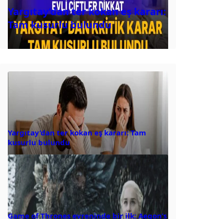
Yargıtay’dan ter kokan eş kararı:
Tam kusurlu bulundu
Yargıtay’dan ter kokan eş kararı: Tam
kusurlu bulundu
Game of Thrones evreninde bir ilk: Aegon’s