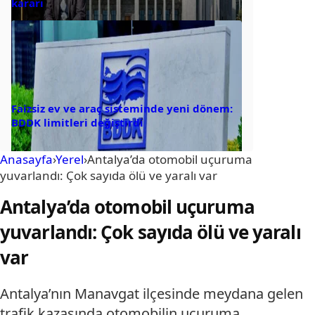
kararı
Faizsiz ev ve araç sisteminde yeni dönem:
BDDK limitleri değiştirdi
Anasayfa
›
Yerel
›
Antalya’da otomobil uçuruma
yuvarlandı: Çok sayıda ölü ve yaralı var
Antalya’da otomobil uçuruma
yuvarlandı: Çok sayıda ölü ve yaralı
var
Antalya’nın Manavgat ilçesinde meydana gelen
trafik kazasında otomobilin uçuruma