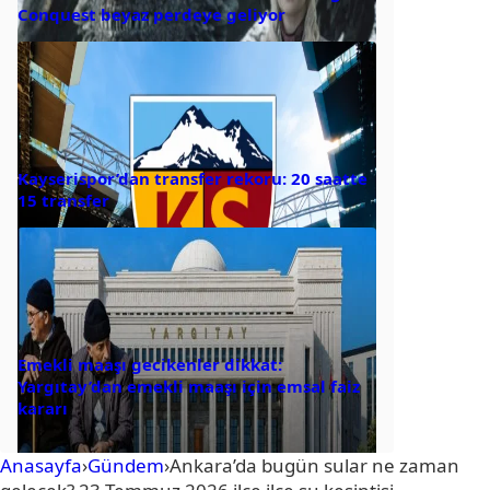
Conquest beyaz perdeye geliyor
Kayserispor’dan transfer rekoru: 20 saatte
15 transfer
Emekli maaşı gecikenler dikkat:
Yargıtay’dan emekli maaşı için emsal faiz
kararı
Anasayfa
›
Gündem
›
Ankara’da bugün sular ne zaman