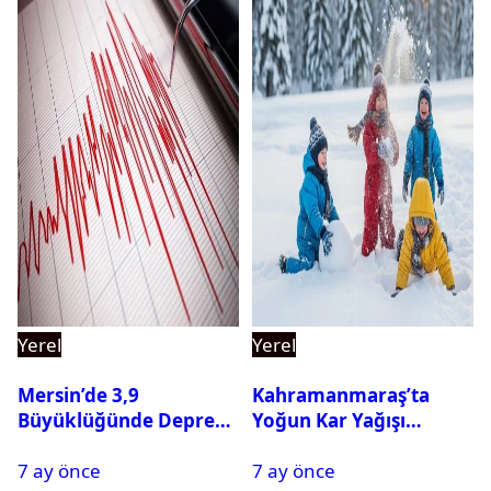
Yerel
Yerel
Mersin’de 3,9
Kahramanmaraş’ta
Büyüklüğünde Deprem
Yoğun Kar Yağışı
Oldu
Nedeniyle Okullar Yarın
7 ay önce
7 ay önce
Tatil