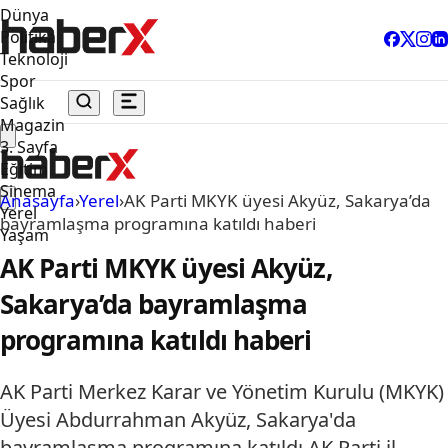
Dünya
Politika
Teknoloji
Spor
Sağlık
Magazin
3. Sayfa
Eğitim
Sinema
Anasayfa
›
Yerel
›
AK Parti MKYK üyesi Akyüz, Sakarya’da
Yerel
bayramlaşma programına katıldı haberi
Yaşam
AK Parti MKYK üyesi Akyüz,
Sakarya’da bayramlaşma
programına katıldı haberi
AK Parti Merkez Karar ve Yönetim Kurulu (MKYK)
Üyesi Abdurrahman Akyüz, Sakarya'da
bayramlaşma programına katıldı.AK Parti il