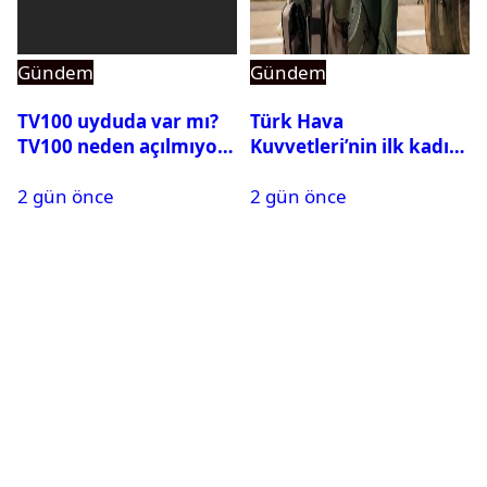
Gündem
Gündem
TV100 uyduda var mı?
Türk Hava
TV100 neden açılmıyor?
Kuvvetleri’nin ilk kadın
generali Özlem
2 gün önce
2 gün önce
Karapınar hakkında
dikkat çeken detay
ortaya çıktı