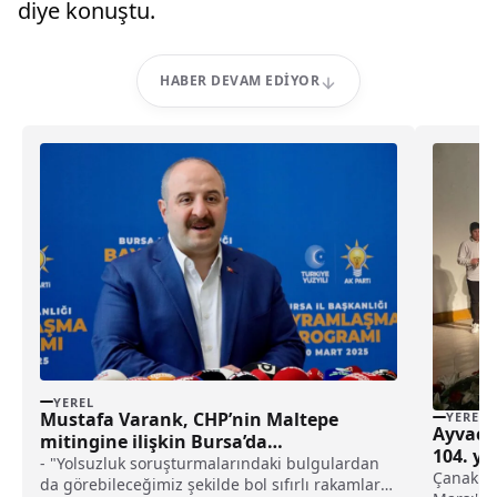
diye konuştu.
HABER DEVAM EDIYOR
YEREL
Mustafa Varank, CHP’nin Maltepe
YEREL
Ayvacık
mitingine ilişkin Bursa’da
104. yı
açıklamalarda bulundu: haberi
- "Yolsuzluk soruşturmalarındaki bulgulardan
Çanakkale
da görebileceğimiz şekilde bol sıfırlı rakamlarla