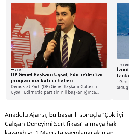
YEREL
İzmit K
YEREL
DP Genel Başkanı Uysal, Edirne’de iftar
tanker
programına katıldı haberi
yangın 
- Gemide
Demokrat Parti (DP) Genel Başkanı Gültekin
olduğu v
Uysal, Edirne'de partisinin il başkanlığınca
yangında
düzenlenen iftar programına katıldı.Uysal,
kentteki bir restoranda düzenlenen iftar
programında, partilileriyle bir arada
Anadolu Ajansı, bu başarılı sonuçla “Çok İyi
bulunmaktan mutluluk duyduğ...
Çalışan Deneyimi Sertifikası” almaya hak
kazandı ve 1 Mayıs'ta yayınlanacak olan