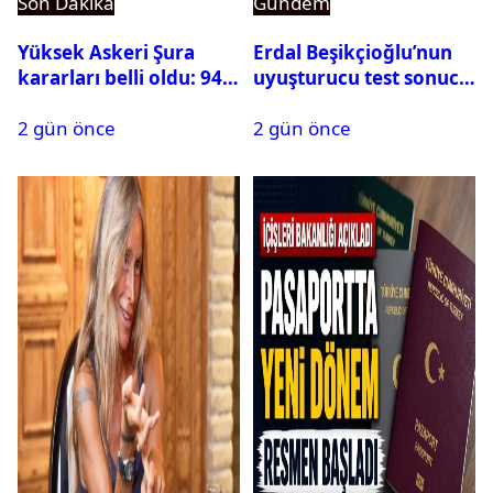
Son Dakika
Gündem
Yüksek Askeri Şura
Erdal Beşikçioğlu’nun
kararları belli oldu: 94
uyuşturucu test sonucu
isim terfi etti
belli oldu
2 gün önce
2 gün önce