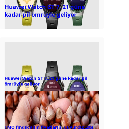
Huawei Watch GT 7, 21 güne
kadar pil ömrüyle geliyor
Huawei Watch GT 7, 21 güne kadar pil
ömrüyle geliyor
TMO fındık alım fiyatlarını duyurdu: İşte