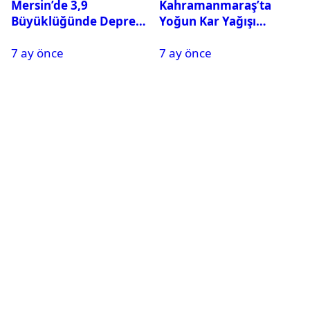
Mersin’de 3,9
Kahramanmaraş’ta
Büyüklüğünde Deprem
Yoğun Kar Yağışı
Oldu
Nedeniyle Okullar Yarın
7 ay önce
7 ay önce
Tatil