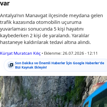
var
Antalya’nın Manavgat ilçesinde meydana gelen
trafik kazasında otomobilin uçuruma
yuvarlaması sonucunda 5 kişi hayatını
kaybederken 2 kişi de yaralandı. Yaralılar
hastaneye kaldırılarak tedavi altına alındı.
Kürşat Muratcan Kılıç
•
Eklenme:
26.07.2026 - 12:11
Son Dakika ve Önemli Haberler İçin Google Haberler'de
Bizi Kaynak Ekleyin!