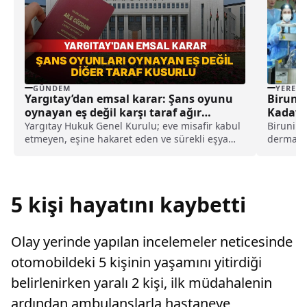
GÜNDEM
YEREL
Yargıtay’dan emsal karar: Şans oyunu
Biruni 
oynayan eş değil karşı taraf ağır
Kadavr
kusurlu sayıldı
Yargıtay Hukuk Genel Kurulu; eve misafir kabul
Biruni Ün
etmeyen, eşine hakaret eden ve sürekli eşya
dermatol
değiştirerek masraf çıkaran kadını ağır kusurlu
Kadavra 
sayarak, kadının eşine tazminat ödemesine
yapılan 
karar verdi.
Endonezy
Ukrayna,
5 kişi hayatını kaybetti
Olay yerinde yapılan incelemeler neticesinde
otomobildeki 5 kişinin yaşamını yitirdiği
belirlenirken yaralı 2 kişi, ilk müdahalenin
ardından ambulanslarla hastaneye