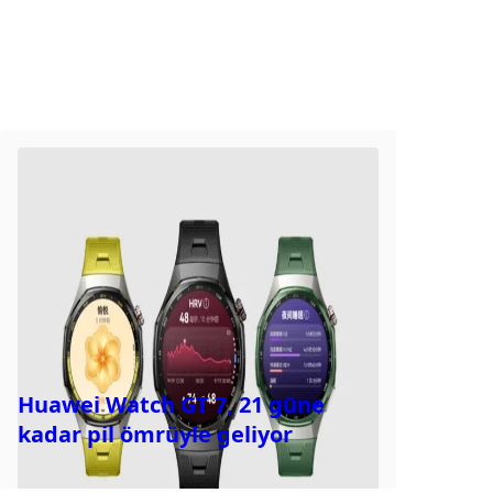
Huawei Watch GT 7, 21 güne
kadar pil ömrüyle geliyor