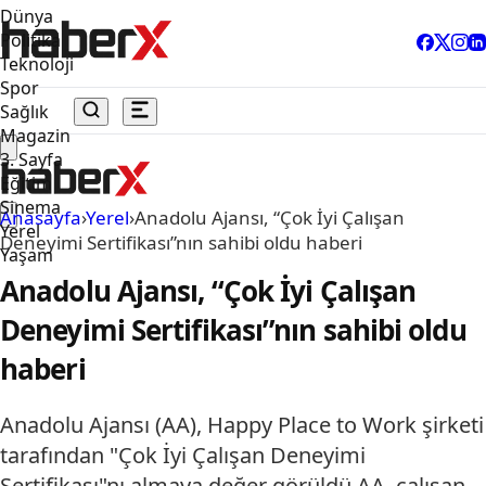
Dünya
Politika
Teknoloji
Spor
Sağlık
Magazin
3. Sayfa
Eğitim
Sinema
Anasayfa
›
Yerel
›
Anadolu Ajansı, “Çok İyi Çalışan
Yerel
Deneyimi Sertifikası”nın sahibi oldu haberi
Yaşam
Anadolu Ajansı, “Çok İyi Çalışan
Deneyimi Sertifikası”nın sahibi oldu
haberi
Anadolu Ajansı (AA), Happy Place to Work şirketi
tarafından "Çok İyi Çalışan Deneyimi
Sertifikası"nı almaya değer görüldü.AA, çalışan