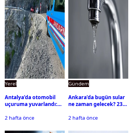
Yerel
Gündem
Antalya’da otomobil
Ankara’da bugün sular
uçuruma yuvarlandı:
ne zaman gelecek? 23
Çok sayıda ölü ve yaralı
Temmuz 2026 ilçe ilçe
2 hafta önce
2 hafta önce
var
su kesintisi sorgulama