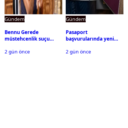
Gündem
Gündem
Bennu Gerede
Pasaport
müstehcenlik suçu
başvurularında yeni
kapsamında gözaltına
dönem başladı
2 gün önce
2 gün önce
alındı