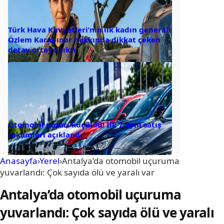
Türk Hava Kuvvetleri’nin ilk kadın generali
Özlem Karapınar hakkında dikkat çeken
detay ortaya çıktı
Otomobil pazarı küçüldü! İlk 7 ayın satış
rakamları açıklandı
Anasayfa
›
Yerel
›
Antalya’da otomobil uçuruma
yuvarlandı: Çok sayıda ölü ve yaralı var
Antalya’da otomobil uçuruma
yuvarlandı: Çok sayıda ölü ve yaralı