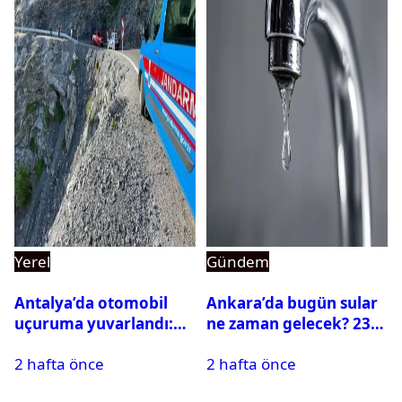
Yerel
Gündem
Antalya’da otomobil
Ankara’da bugün sular
uçuruma yuvarlandı:
ne zaman gelecek? 23
Çok sayıda ölü ve yaralı
Temmuz 2026 ilçe ilçe
2 hafta önce
2 hafta önce
var
su kesintisi sorgulama