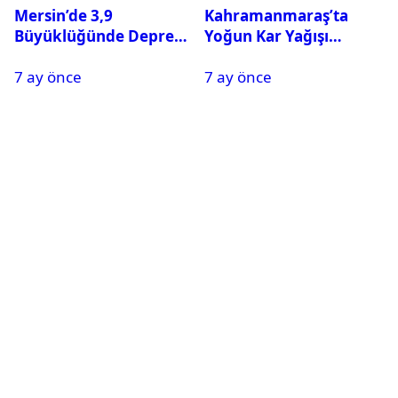
Mersin’de 3,9
Kahramanmaraş’ta
Büyüklüğünde Deprem
Yoğun Kar Yağışı
Oldu
Nedeniyle Okullar Yarın
7 ay önce
7 ay önce
Tatil