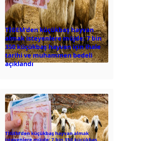
TİGEM’den küçükbaş hayvan
almak isteyenlere müjde: 7 bin
350 küçükbaş hayvan için ihale
tarihi ve muhammen bedeli
açıklandı
TİGEM’den küçükbaş hayvan almak
isteyenlere müjde: 7 bin 350 küçükbaş