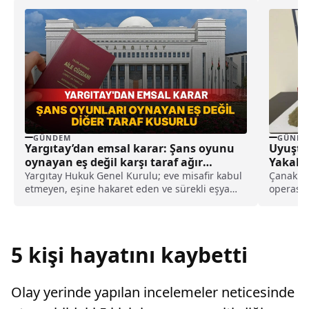
GÜNDEM
GÜNDE
Yargıtay’dan emsal karar: Şans oyunu
Uyuştu
oynayan eş değil karşı taraf ağır
Yakala
kusurlu sayıldı
Yargıtay Hukuk Genel Kurulu; eve misafir kabul
Çanakkal
etmeyen, eşine hakaret eden ve sürekli eşya
operasyo
değiştirerek masraf çıkaran kadını ağır kusurlu
İlçe Emn
sayarak, kadının eşine tazminat ödemesine
karar verdi.
5 kişi hayatını kaybetti
Olay yerinde yapılan incelemeler neticesinde