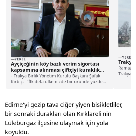
YEREL
YEREL
Trakya’
Ayçiçeğinin köy bazlı verim sigortası
Ramazan 
kapsamına alınması çiftçiyi kuraklık
Trakya'd
riskine karşı koruyacak haberi
- Trakya Birlik Yönetim Kurulu Başkanı Şafak
vatandaşl
Kırbiç:- "İlk defa ülkemizde bir üründe yüzde
olmak üz
70 devlet destekli bir sigorta yapılacak"
Cami İma
bayramın
Edirne'yi gezip tava ciğer yiyen bisikletliler,
bir sonraki durakları olan Kırklareli'nin
Lüleburgaz ilçesine ulaşmak için yola
koyuldu.