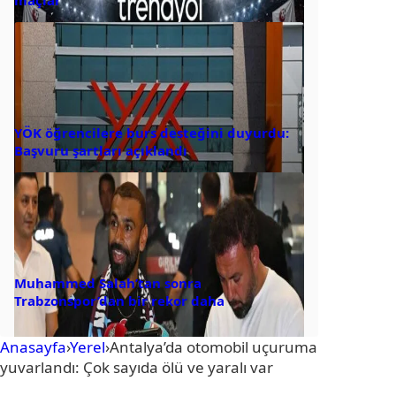
YÖK öğrencilere burs desteğini duyurdu:
Başvuru şartları açıklandı
Muhammed Salah’tan sonra
Trabzonspor’dan bir rekor daha
Anasayfa
›
Yerel
›
Antalya’da otomobil uçuruma
yuvarlandı: Çok sayıda ölü ve yaralı var