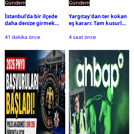
Gündem
Gündem
İstanbul’da bir ilçede
Yargıtay’dan ter kokan
daha denize girmek
eş kararı: Tam kusurlu
yasaklandı
bulundu
41 dakika önce
4 saat önce