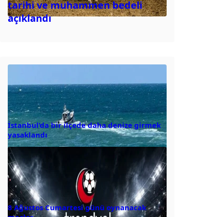
tarihi ve muhammen bedeli
açıklandı
İstanbul’da bir ilçede daha denize girmek
yasaklandı
8 Ağustos Cumartesi günü oynanacak
maçlar