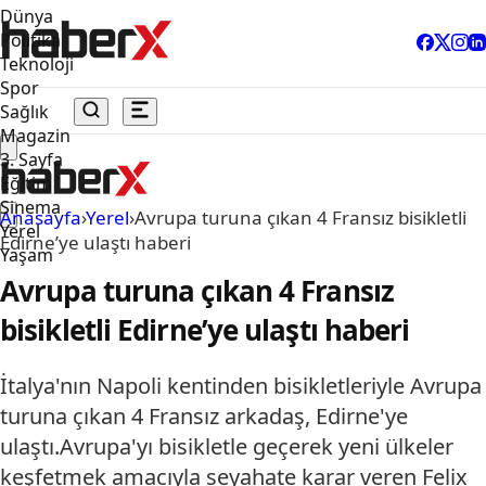
Dünya
Politika
Teknoloji
Spor
Sağlık
Magazin
3. Sayfa
Eğitim
Sinema
Anasayfa
›
Yerel
›
Avrupa turuna çıkan 4 Fransız bisikletli
Yerel
Edirne’ye ulaştı haberi
Yaşam
Avrupa turuna çıkan 4 Fransız
bisikletli Edirne’ye ulaştı haberi
İtalya'nın Napoli kentinden bisikletleriyle Avrupa
turuna çıkan 4 Fransız arkadaş, Edirne'ye
ulaştı.Avrupa'yı bisikletle geçerek yeni ülkeler
keşfetmek amacıyla seyahate karar veren Felix