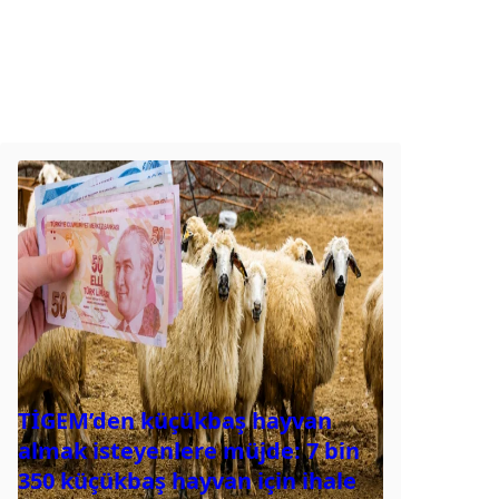
TİGEM’den küçükbaş hayvan
almak isteyenlere müjde: 7 bin
350 küçükbaş hayvan için ihale