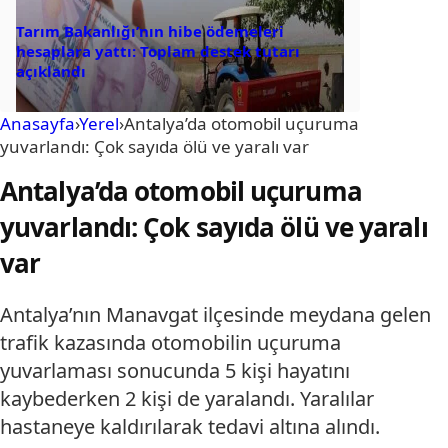
Tarım Bakanlığı’nın hibe ödemeleri
hesaplara yattı: Toplam destek tutarı
açıklandı
Anasayfa
›
Yerel
›
Antalya’da otomobil uçuruma
yuvarlandı: Çok sayıda ölü ve yaralı var
Antalya’da otomobil uçuruma
yuvarlandı: Çok sayıda ölü ve yaralı
var
Antalya’nın Manavgat ilçesinde meydana gelen
trafik kazasında otomobilin uçuruma
yuvarlaması sonucunda 5 kişi hayatını
kaybederken 2 kişi de yaralandı. Yaralılar
hastaneye kaldırılarak tedavi altına alındı.