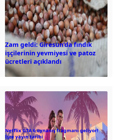
Zam geldi: Giresun’da fındık
işçilerinin yevmiyesi ve patoz
ücretleri açıklandı
Netflix GTA 6 oynanış fragmanı geliyor!
İşte yayın tarihi