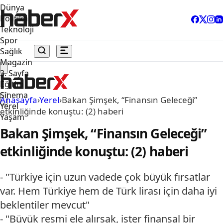
Dünya
Politika
Teknoloji
Spor
Sağlık
Magazin
3. Sayfa
Eğitim
Sinema
Anasayfa
›
Yerel
›
Bakan Şimşek, “Finansın Geleceği”
Yerel
etkinliğinde konuştu: (2) haberi
Yaşam
Bakan Şimşek, “Finansın Geleceği”
etkinliğinde konuştu: (2) haberi
- "Türkiye için uzun vadede çok büyük fırsatlar
var. Hem Türkiye hem de Türk lirası için daha iyi
beklentiler mevcut"
- "Büyük resmi ele alırsak, ister finansal bir