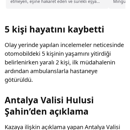
etmeyen, eşine hakaret eden ve sürekli eşya
Minguzzi
değiştirerek masraf çıkaran kadını ağır kusurlu
cinayet 
sayarak, kadının eşine tazminat ödemesine
karar verdi.
5 kişi hayatını kaybetti
Olay yerinde yapılan incelemeler neticesinde
otomobildeki 5 kişinin yaşamını yitirdiği
belirlenirken yaralı 2 kişi, ilk müdahalenin
ardından ambulanslarla hastaneye
götürüldü.
Antalya Valisi Hulusi
Şahin’den açıklama
Kazaya ilişkin açıklama yapan Antalya Valisi