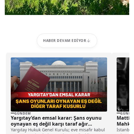
HABER DEVAM EDIYOR
GÜNDEM
GÜNDE
Yargıtay’dan emsal karar: Şans oyunu
Mattia
oynayan eş değil karşı taraf ağır
Mahkem
kusurlu sayıldı
Yargıtay Hukuk Genel Kurulu; eve misafir kabul
İstanbul