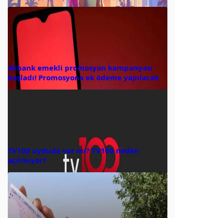
Akbank emekli promosyon kampanyası
başladı! Promosyona ek ödeme yapılacak
TV100 uyduda var mı? TV100 neden
açılmıyor?