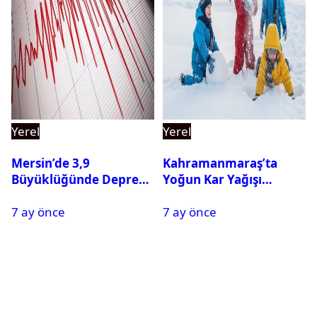
Yerel
Yerel
Mersin’de 3,9
Kahramanmaraş’ta
Büyüklüğünde Deprem
Yoğun Kar Yağışı
Oldu
Nedeniyle Okullar Yarın
7 ay önce
7 ay önce
Tatil