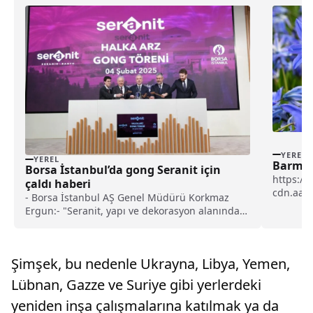
YEREL
YEREL
Barma Y
Borsa İstanbul’da gong Seranit için
https://
çaldı haberi
cdn.aa.
- Borsa İstanbul AŞ Genel Müdürü Korkmaz
Trabzon'
Ergun:- "Seranit, yapı ve dekorasyon alanında
uzun yıllara dayanan değerli bir tecrübeye
sahip"- Seranit Genel Müdürü Fatih Kıvanç:-
"Halka arz gelirlerini şirketimizin büyümesini
Şimşek, bu nedenle Ukrayna, Libya, Yemen,
hızlandırmak, sürdürülebilir başarı sağlamak
için en verimli şekilde değerlendireceğiz"
Lübnan, Gazze ve Suriye gibi yerlerdeki
yeniden inşa çalışmalarına katılmak ya da