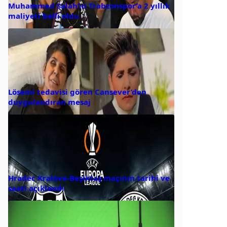
Muhammed Salah’ın Trabzonspor’a 2 yıllık
maliyeti belli oldu
Lösemi tedavisi gören Cansever’den
duygulandıran mesaj
Hradec Kralove-Beşiktaş maçının tarihi ve
saati açıklandı