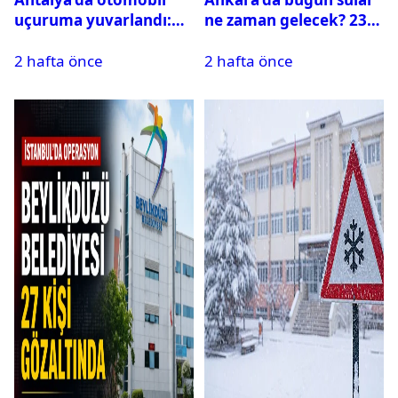
uçuruma yuvarlandı:
ne zaman gelecek? 23
Çok sayıda ölü ve yaralı
Temmuz 2026 ilçe ilçe
2 hafta önce
2 hafta önce
var
su kesintisi sorgulama