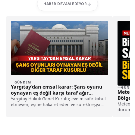
HABER DEVAM EDIYOR
GÜNDEM
Yargıtay’dan emsal karar: Şans oyunu
GÜNDE
Meteoro
oynayan eş değil karşı taraf ağır
Bölgele
kusurlu sayıldı
Yargıtay Hukuk Genel Kurulu; eve misafir kabul
Derecey
Meteoro
etmeyen, eşine hakaret eden ve sürekli eşya
durumu t
değiştirerek masraf çıkaran kadını ağır kusurlu
bölgeler
sayarak, kadının eşine tazminat ödemesine
Güneydoğ
karar verdi.
kadar yü