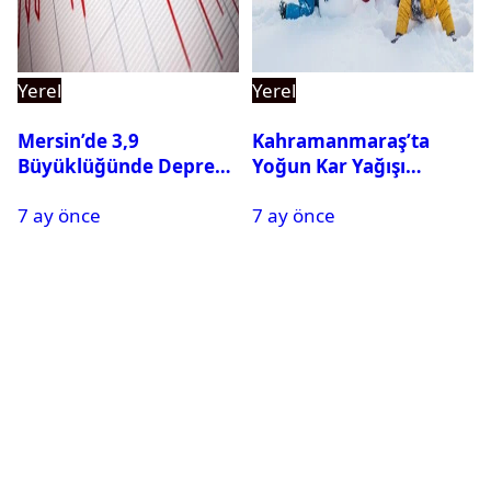
Yerel
Yerel
Mersin’de 3,9
Kahramanmaraş’ta
Büyüklüğünde Deprem
Yoğun Kar Yağışı
Oldu
Nedeniyle Okullar Yarın
7 ay önce
7 ay önce
Tatil