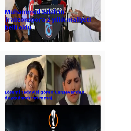
Muhammed Salah’ın
Trabzonspor’a 2 yıllık maliyeti
belli oldu
Lösemi tedavisi gören Cansever’den
duygulandıran mesaj