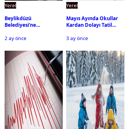
Yerel
Yerel
Beylikdüzü
Mayıs Ayında Okullar
Belediyesi’ne
Kardan Dolayı Tatil
Operasyon: 27 Kişi
Edildi
2 ay önce
3 ay önce
Gözaltına Alındı