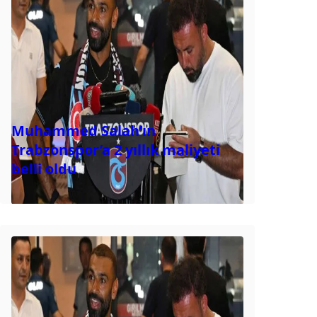
Muhammed Salah’ın
Trabzonspor’a 2 yıllık maliyeti
belli oldu