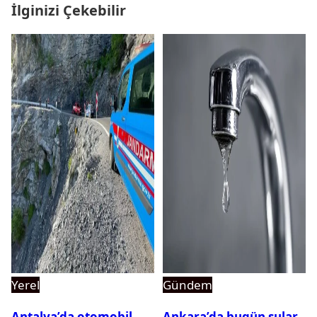
İlginizi Çekebilir
Yerel
Gündem
Antalya’da otomobil
Ankara’da bugün sular