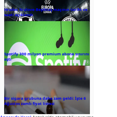
Hradec Kralove-Beşiktaş maçının tarihi ve
saati açıklandı
Spotify 300 milyon premium abone sınırını
aştı
Bir sigara grubuna daha zam geldi: İşte 6
Ağustos zamlı fiyat listesi