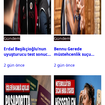
Gündem
Gündem
Erdal Beşikçioğlu’nun
Bennu Gerede
uyuşturucu test sonucu
müstehcenlik suçu
belli oldu
kapsamında gözaltına
2 gün önce
2 gün önce
alındı