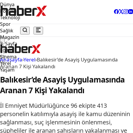
Dünya
Politika
Teknoloji
Spor
Sağlık
Magazin
3. Sayfa
Eğitim
Sinema
Anasayfa
›
Yerel
›
Balıkesir’de Asayiş Uygulamasında
Yerel
Aranan 7 Kişi Yakalandı
Yaşam
Balıkesir’de Asayiş Uygulamasında
Aranan 7 Kişi Yakalandı
İl Emniyet Müdürlüğünce 96 ekipte 413
personelin katılımıyla asayiş ile kamu düzeninin
sağlanması, suç işlenmesinin önlenmesi,
şüpheliler ile aranan şahısların yakalanması ve