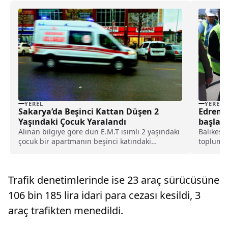
YEREL
YEREL
Sakarya’da Beşinci Kattan Düşen 2
Edremi
Yaşındaki Çocuk Yaralandı
başlatı
Alınan bilgiye göre dün E.M.T isimli 2 yaşındaki
Balıkesir
çocuk bir apartmanın beşinci katındaki
toplum k
dairenin...
izmariti
Hamdi Be
Edremit 
Trafik denetimlerinde ise 23 araç sürücüsüne
başkan y
106 bin 185 lira idari para cezası kesildi, 3
araç trafikten menedildi.