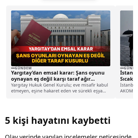
GÜNDEM
GÜNDE
Yargıtay’dan emsal karar: Şans oyunu
İstanb
oynayan eş değil karşı taraf ağır
Sıcaklı
kusurlu sayıldı
Yargıtay Hukuk Genel Kurulu; eve misafir kabul
İstanbul'
etmeyen, eşine hakaret eden ve sürekli eşya
AKOM ver
değiştirerek masraf çıkaran kadını ağır kusurlu
hava dal
sayarak, kadının eşine tazminat ödemesine
düşürece
karar verdi.
durumu
5 kişi hayatını kaybetti
Olay yerinde yapılan incelemeler neticesinde