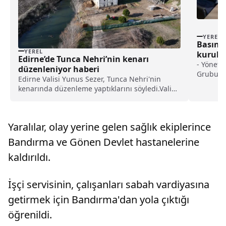
YEREL
Basın 
YEREL
kurulu 
Edirne’de Tunca Nehri’nin kenarı
- Yöneti
düzenleniyor haberi
Grubu'nd
Edirne Valisi Yunus Sezer, Tunca Nehri'nin
Kardaş,
kenarında düzenleme yaptıklarını söyledi.Vali
ve Mehme
Sezer, yaptığı açıklamada, tarım ve turizm kenti
Dr. Muh
Edirne'nin tarihi ve kültürel özellikleriyle de
seçilirke
dünyanın en zengin şehirlerinden biri
Avşar, B
Yaralılar, olay yerine gelen sağlık ekiplerince
olduğunu ...
Çelik'ten
Bandırma ve Gönen Devlet hastanelerine
kaldırıldı.
İşçi servisinin, çalışanları sabah vardiyasına
getirmek için Bandırma'dan yola çıktığı
öğrenildi.