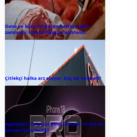
Dana ve kuzu eti geçen haftaya göre
zamlandı: Güncel fiyatlar açıklandı
Çitlekçi halka arz oluyor: Kaç lot verecek?
Apple’dan ilk ipucu geldi: iPhone 18 Pro ne
zaman tanıtılacak?