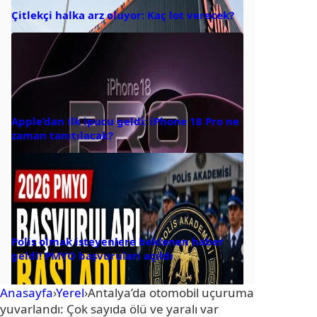
Çitlekçi halka arz oluyor: Kaç lot verecek?
Apple’dan ilk ipucu geldi: iPhone 18 Pro ne
zaman tanıtılacak?
Polis olmak isteyenlere beklenen haber
geldi! PMYO başvuruları açıldı
Anasayfa
›
Yerel
›
Antalya’da otomobil uçuruma
yuvarlandı: Çok sayıda ölü ve yaralı var