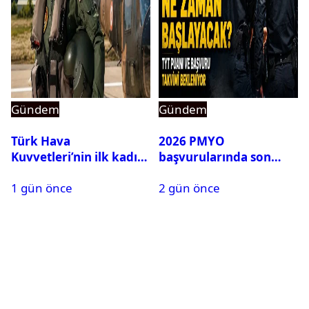
Gündem
Gündem
Türk Hava
2026 PMYO
Kuvvetleri’nin ilk kadın
başvurularında son
generali Özlem
durum ne?
1 gün önce
2 gün önce
Karapınar hakkında
dikkat çeken detay
ortaya çıktı