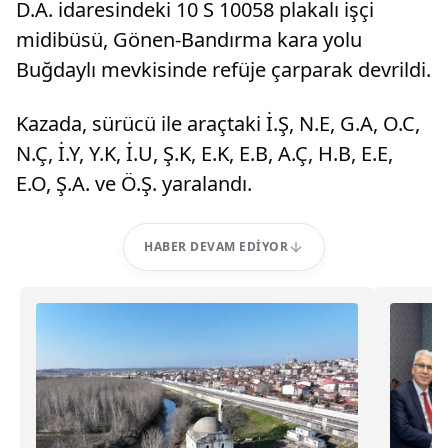
D.A. idaresindeki 10 S 10058 plakalı işçi
midibüsü, Gönen-Bandırma kara yolu
Buğdaylı mevkisinde refüje çarparak devrildi.
Kazada, sürücü ile araçtaki İ.Ş, N.E, G.A, O.C,
N.Ç, İ.Y, Y.K, İ.U, Ş.K, E.K, E.B, A.Ç, H.B, E.E,
E.O, Ş.A. ve Ö.Ş. yaralandı.
HABER DEVAM EDIYOR