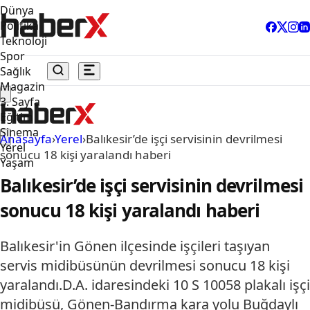
Dünya
Politika
Teknoloji
Spor
Sağlık
Magazin
3. Sayfa
Eğitim
Sinema
Anasayfa
›
Yerel
›
Balıkesir’de işçi servisinin devrilmesi
Yerel
sonucu 18 kişi yaralandı haberi
Yaşam
Balıkesir’de işçi servisinin devrilmesi
sonucu 18 kişi yaralandı haberi
Balıkesir'in Gönen ilçesinde işçileri taşıyan
servis midibüsünün devrilmesi sonucu 18 kişi
yaralandı.D.A. idaresindeki 10 S 10058 plakalı işçi
midibüsü, Gönen-Bandırma kara yolu Buğdaylı