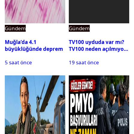
Gündem
Gündem
Muğla’da 4.1
TV100 uyduda var mı?
büyüklüğünde deprem
TV100 neden açılmıyor?
5 saat önce
19 saat önce