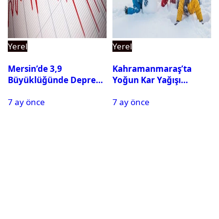
Yerel
Yerel
Mersin’de 3,9
Kahramanmaraş’ta
Büyüklüğünde Deprem
Yoğun Kar Yağışı
Oldu
Nedeniyle Okullar Yarın
7 ay önce
7 ay önce
Tatil