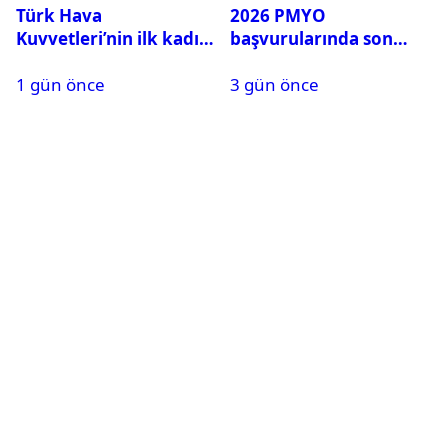
Türk Hava
2026 PMYO
Kuvvetleri’nin ilk kadın
başvurularında son
generali Özlem
durum ne?
1 gün önce
3 gün önce
Karapınar hakkında
dikkat çeken detay
ortaya çıktı