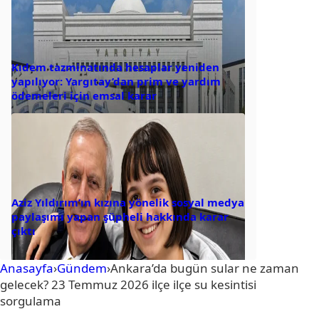
Kıdem tazminatında hesaplar yeniden
yapılıyor: Yargıtay’dan prim ve yardım
ödemeleri için emsal karar
Aziz Yıldırım’ın kızına yönelik sosyal medya
paylaşımı yapan şüpheli hakkında karar
çıktı
Anasayfa
›
Gündem
›
Ankara’da bugün sular ne zaman
gelecek? 23 Temmuz 2026 ilçe ilçe su kesintisi
sorgulama