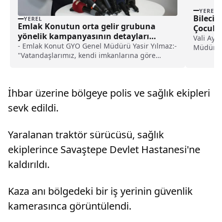
YEREL
Bilecik
YEREL
Emlak Konutun orta gelir grubuna
Çocukla
yönelik kampanyasının detayları
Vali Aygö
açıklandı haberi
- Emlak Konut GYO Genel Müdürü Yasir Yılmaz:-
Müdürü M
"Vatandaşlarımız, kendi imkanlarına göre
uygun taksit seçeneklerini seçerek 1+1'den
5+1'e kadar farklı daire seçeneklerinden
faydalanabiliyor"- "60 aylık ödeme planıyla
İhbar üzerine bölgeye polis ve sağlık ekipleri
ikinci modelde bir peşinat ödeyerek 61 bin 598
liradan başlayan taksitlerle 6 milyon liralık bir
sevk edildi.
daire satın alınabiliyor"
Yaralanan traktör sürücüsü, sağlık
ekiplerince Savaştepe Devlet Hastanesi'ne
kaldırıldı.
Kaza anı bölgedeki bir iş yerinin güvenlik
kamerasınca görüntülendi.