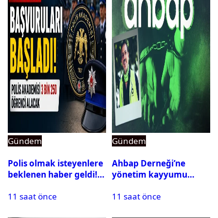
Gündem
Gündem
Polis olmak isteyenlere
Ahbap Derneği’ne
beklenen haber geldi!
yönetim kayyumu
PMYO başvuruları açıldı
atandı: Kapatma davası
11 saat önce
11 saat önce
açıldı