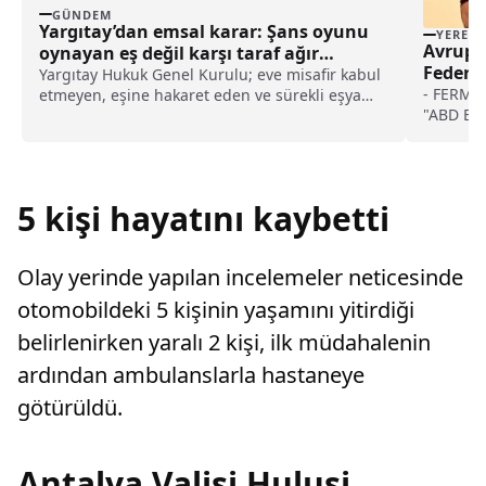
GÜNDEM
Yargıtay’dan emsal karar: Şans oyunu
YEREL
Avrupa 
oynayan eş değil karşı taraf ağır
Federa
kusurlu sayıldı
Yargıtay Hukuk Genel Kurulu; eve misafir kabul
karşı h
- FERMA 
etmeyen, eşine hakaret eden ve sürekli eşya
"ABD Baş
değiştirerek masraf çıkaran kadını ağır kusurlu
gelmesiy
sayarak, kadının eşine tazminat ödemesine
Risk yöne
karar verdi.
değişimle
destekle
5 kişi hayatını kaybetti
değerlen
kullanar
öngörme
Olay yerinde yapılan incelemeler neticesinde
otomobildeki 5 kişinin yaşamını yitirdiği
belirlenirken yaralı 2 kişi, ilk müdahalenin
ardından ambulanslarla hastaneye
götürüldü.
Antalya Valisi Hulusi