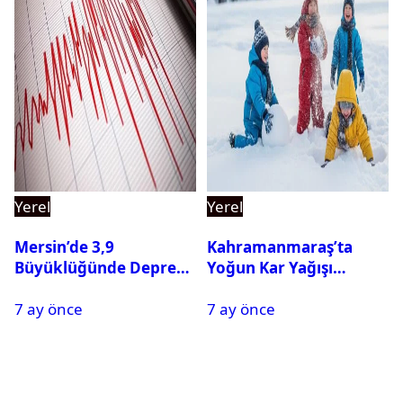
Yerel
Yerel
Mersin’de 3,9
Kahramanmaraş’ta
Büyüklüğünde Deprem
Yoğun Kar Yağışı
Oldu
Nedeniyle Okullar Yarın
7 ay önce
7 ay önce
Tatil