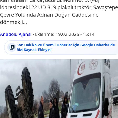
idaresindeki 22 UD 319 plakalı traktör, Savaştepe
Çevre Yolu'nda Adnan Doğan Caddesi'ne
dönmek i...
Anadolu Ajansı
•
Eklenme:
19.02.2025 - 15:14
Son Dakika ve Önemli Haberler İçin Google Haberler'de
Bizi Kaynak Ekleyin!