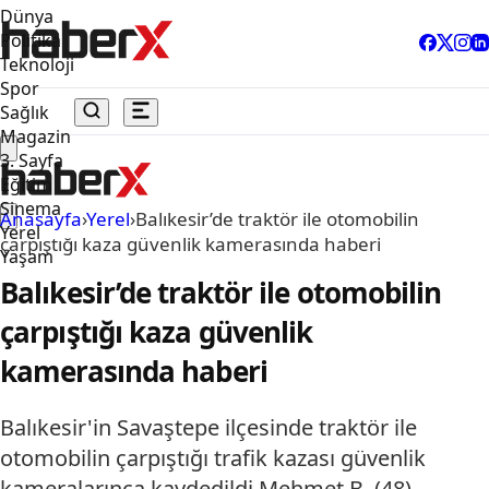
Dünya
Politika
Teknoloji
Spor
Sağlık
Magazin
3. Sayfa
Eğitim
Sinema
Anasayfa
›
Yerel
›
Balıkesir’de traktör ile otomobilin
Yerel
çarpıştığı kaza güvenlik kamerasında haberi
Yaşam
Balıkesir’de traktör ile otomobilin
çarpıştığı kaza güvenlik
kamerasında haberi
Balıkesir'in Savaştepe ilçesinde traktör ile
otomobilin çarpıştığı trafik kazası güvenlik
kameralarınca kaydedildi.Mehmet B. (48)