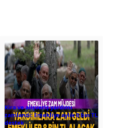
Kira ve alışveriş yardımı
zamlandı: Emekliye aylık 8 bin TL
destek