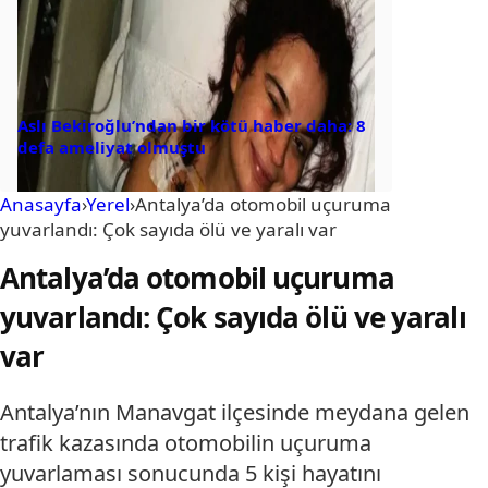
Aslı Bekiroğlu’ndan bir kötü haber daha: 8
defa ameliyat olmuştu
Anasayfa
›
Yerel
›
Antalya’da otomobil uçuruma
yuvarlandı: Çok sayıda ölü ve yaralı var
Antalya’da otomobil uçuruma
yuvarlandı: Çok sayıda ölü ve yaralı
var
Antalya’nın Manavgat ilçesinde meydana gelen
trafik kazasında otomobilin uçuruma
yuvarlaması sonucunda 5 kişi hayatını