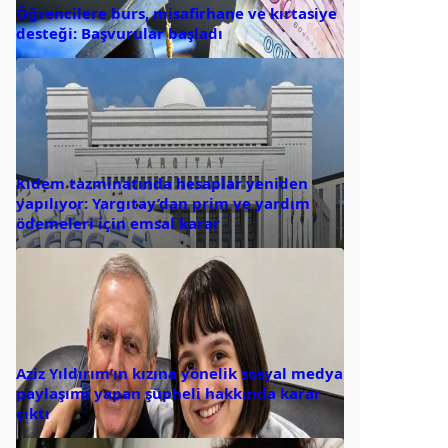
Öğrencilere burs, misafirhane ve kırtasiye
desteği: Başvurular başladı
Kıdem tazminatında hesaplar yeniden
yapılıyor: Yargıtay’dan prim ve yardım
ödemeleri için emsal karar
Aziz Yıldırım’ın kızına yönelik sosyal medya
paylaşımı yapan şüpheli hakkında karar
çıktı