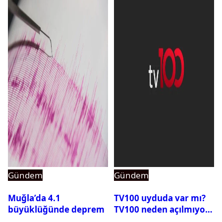
Gündem
Gündem
Muğla’da 4.1
TV100 uyduda var mı?
büyüklüğünde deprem
TV100 neden açılmıyor?