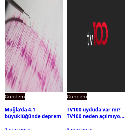
Gündem
Gündem
Muğla’da 4.1
TV100 uyduda var mı?
büyüklüğünde deprem
TV100 neden açılmıyor?
2 gün önce
3 gün önce