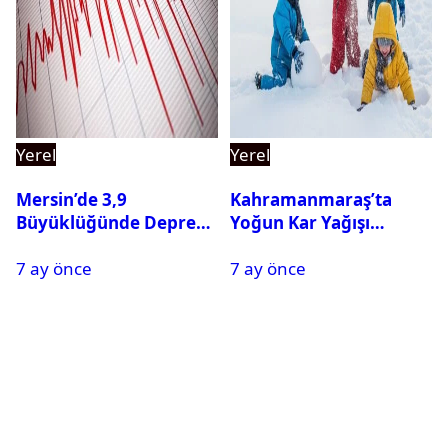
Yerel
Yerel
Mersin’de 3,9
Kahramanmaraş’ta
Büyüklüğünde Deprem
Yoğun Kar Yağışı
Oldu
Nedeniyle Okullar Yarın
7 ay önce
7 ay önce
Tatil