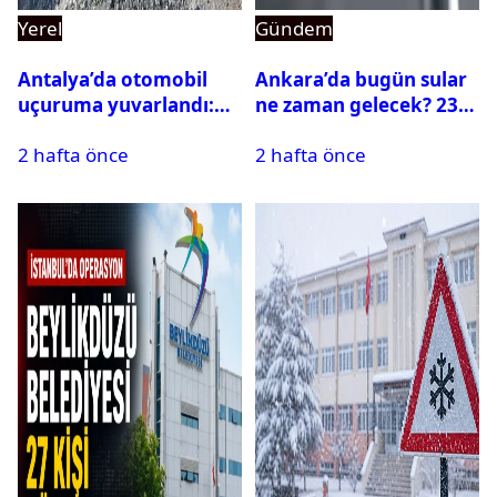
Yerel
Gündem
Antalya’da otomobil
Ankara’da bugün sular
uçuruma yuvarlandı:
ne zaman gelecek? 23
Çok sayıda ölü ve yaralı
Temmuz 2026 ilçe ilçe
2 hafta önce
2 hafta önce
var
su kesintisi sorgulama