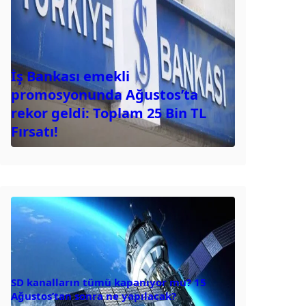
İş Bankası emekli
promosyonunda Ağustos’ta
rekor geldi: Toplam 25 Bin TL
Fırsatı!
SD kanalların tümü kapanıyor mu? 15
Ağustos’tan sonra ne yapılacak?