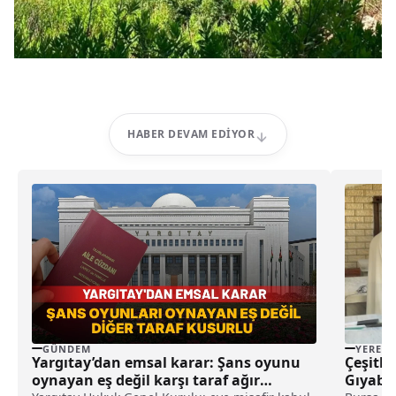
HABER DEVAM EDIYOR
GÜNDEM
YEREL
Yargıtay’dan emsal karar: Şans oyunu
Çeşitli 
oynayan eş değil karşı taraf ağır
Gıyabi 