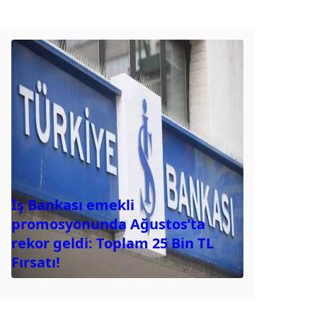
İş Bankası emekli
promosyonunda Ağustos’ta
rekor geldi: Toplam 25 Bin TL
Fırsatı!