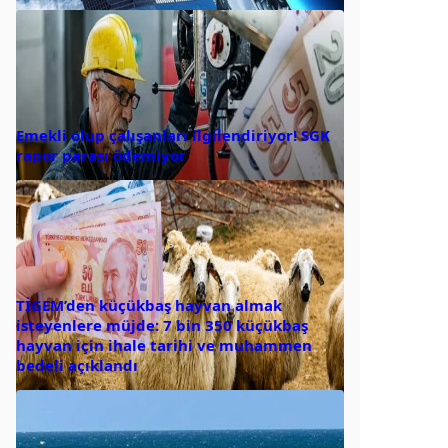
Emekli olup çalışanları ilgilendiriyor! SGK
rapor parası ödemiyor
TİGEM’den küçükbaş hayvan almak
isteyenlere müjde: 7 bin 350 küçükbaş
hayvan için ihale tarihi ve muhammen
bedeli açıklandı