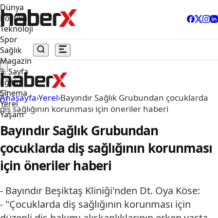
Dünya
Politika
Teknoloji
Spor
Sağlık
Magazin
3. Sayfa
Eğitim
Sinema
Anasayfa
›
Yerel
›
Bayındır Sağlık Grubundan çocuklarda
Yerel
diş sağlığının korunması için öneriler haberi
Yaşam
Bayındır Sağlık Grubundan
çocuklarda diş sağlığının korunması
için öneriler haberi
- Bayındır Beşiktaş Kliniği'nden Dt. Oya Köse:
- "Çocuklarda diş sağlığının korunması için
düzenli diş bakımı alışkanlıklarının erken yaşta