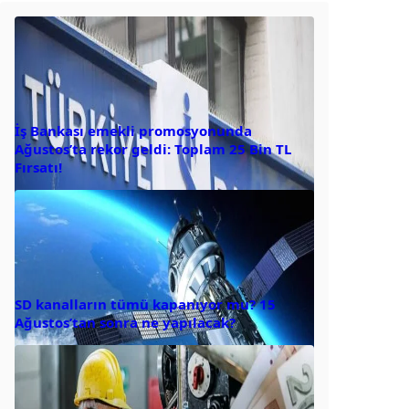
İş Bankası emekli promosyonunda
Ağustos’ta rekor geldi: Toplam 25 Bin TL
Fırsatı!
SD kanalların tümü kapanıyor mu? 15
Ağustos’tan sonra ne yapılacak?