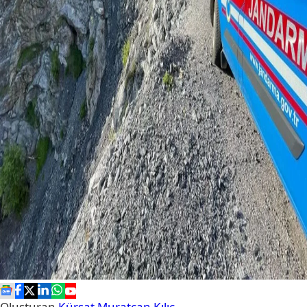
Oluşturan
Kürşat Muratcan Kılıç