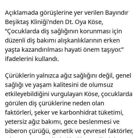
Mevleviha
Kocaeli Su ve Kanalizasyon İdaresi Genel
sunulup,
Müdürü Ali Sağlık:- "Hedefimiz sanayinin
Açıklamada görüşlerine yer verilen Bayındır
Gelibolu
tamamının suyunu geri dönüşümden
sağlamak. Yıllık 48 milyon metreküp kapasiteli
Beşiktaş Kliniği'nden Dt. Oya Köse,
kurulu geri dönüşüm tesisimiz var. Kocaeli'de
“Çocuklarda diş sağlığının korunması için
sanayide 2024'te 47 milyon ton su kullandığını
düşünürsek biz aslında hazırız.
düzenli diş bakımı alışkanlıklarının erken
Sanayicilerimizin adım atmasını bekliyoruz"
yaşta kazandırılması hayati önem taşıyor.”
ifadelerini kullandı.
Çürüklerin yalnızca ağız sağlığını değil, genel
sağlığı ve yaşam kalitesini de olumsuz
etkileyebildiğini vurgulayan ​​​​​​​Köse, çocuklarda
görülen diş çürüklerine neden olan
faktörleri, şeker ve karbonhidrat tüketimi,
yetersiz ağız bakımı, gece beslenmesi ve
biberon çürüğü, genetik ve çevresel faktörler,