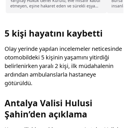
kusurlu sayıldı
Yargıtay Hukuk Genel Kurulu; eve misafir kabul
Bursa Ul
etmeyen, eşine hakaret eden ve sürekli eşya
insanlar
değiştirerek masraf çıkaran kadını ağır kusurlu
Hürriyetl
sayarak, kadının eşine tazminat ödemesine
karar verdi.
5 kişi hayatını kaybetti
Olay yerinde yapılan incelemeler neticesinde
otomobildeki 5 kişinin yaşamını yitirdiği
belirlenirken yaralı 2 kişi, ilk müdahalenin
ardından ambulanslarla hastaneye
götürüldü.
Antalya Valisi Hulusi
Şahin’den açıklama