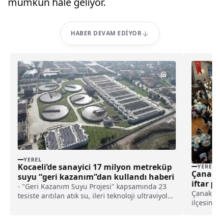
mümkün hale geliyor.
HABER DEVAM EDIYOR
YEREL
Kocaeli’de sanayici 17 milyon metreküp
YEREL
Çanakk
suyu “geri kazanım”dan kullandı haberi
iftar p
- "Geri Kazanım Suyu Projesi" kapsamında 23
Çanakkal
tesiste arıtılan atık su, ileri teknoloji ultraviyole
ilçesinde
ışınlarıyla ikinci işlemden geçirilerek sanayide
Toraman'
proses soğutma suyu olarak kullanılıyor-