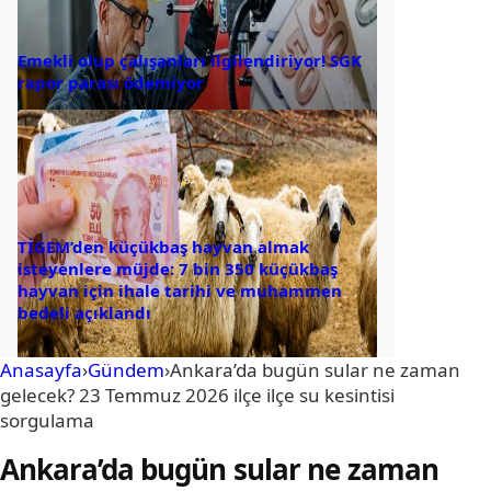
Emekli olup çalışanları ilgilendiriyor! SGK
rapor parası ödemiyor
TİGEM’den küçükbaş hayvan almak
isteyenlere müjde: 7 bin 350 küçükbaş
hayvan için ihale tarihi ve muhammen
bedeli açıklandı
Anasayfa
›
Gündem
›
Ankara’da bugün sular ne zaman
gelecek? 23 Temmuz 2026 ilçe ilçe su kesintisi
sorgulama
Ankara’da bugün sular ne zaman