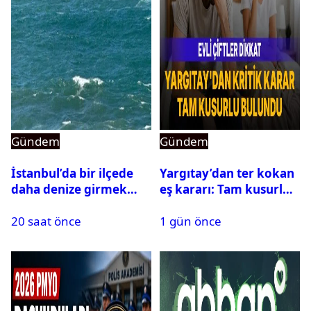
Gündem
Gündem
İstanbul’da bir ilçede
Yargıtay’dan ter kokan
daha denize girmek
eş kararı: Tam kusurlu
yasaklandı
bulundu
20 saat önce
1 gün önce