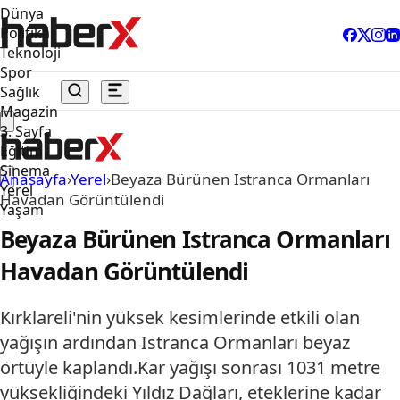
Dünya
Politika
Teknoloji
Spor
Sağlık
Magazin
3. Sayfa
Eğitim
Sinema
Anasayfa
›
Yerel
›
Beyaza Bürünen Istranca Ormanları
Yerel
Havadan Görüntülendi
Yaşam
Beyaza Bürünen Istranca Ormanları
Havadan Görüntülendi
Kırklareli'nin yüksek kesimlerinde etkili olan
yağışın ardından Istranca Ormanları beyaz
örtüyle kaplandı.Kar yağışı sonrası 1031 metre
yüksekliğindeki Yıldız Dağları, eteklerine kadar