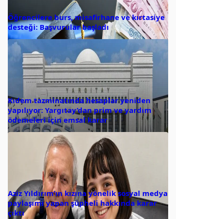
Öğrencilere burs, misafirhane ve kırtasiye
desteği: Başvurular başladı
Kıdem tazminatında hesaplar yeniden
yapılıyor: Yargıtay’dan prim ve yardım
ödemeleri için emsal karar
Aziz Yıldırım’ın kızına yönelik sosyal medya
paylaşımı yapan şüpheli hakkında karar
çıktı