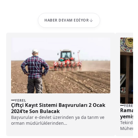
HABER DEVAM EDIYOR
YEREL
Çiftçi Kayıt Sistemi Başvuruları 2 Ocak
YEREL
Ramaza
2024’te Son Bulacak
yemiş t
Başvurular e-devlet üzerinden ya da tarım ve
Tekirdağ
orman müdürlüklerinden
Mühendis
gerçekleştirilebiliyor.JANDARMADAN
Yılmaz, 
ÖĞRENCİLERE EĞİTİMEdirne'de jandarma