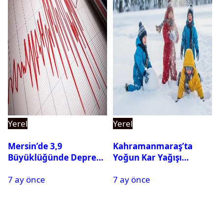
Yerel
Yerel
Mersin’de 3,9
Kahramanmaraş’ta
Büyüklüğünde Deprem
Yoğun Kar Yağışı
Oldu
Nedeniyle Okullar Yarın
7 ay önce
7 ay önce
Tatil