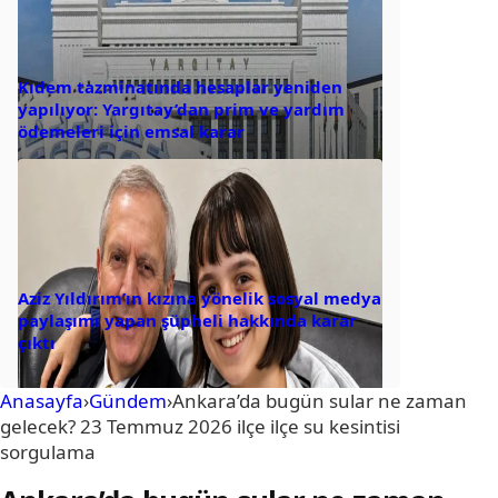
Kıdem tazminatında hesaplar yeniden
yapılıyor: Yargıtay’dan prim ve yardım
ödemeleri için emsal karar
Aziz Yıldırım’ın kızına yönelik sosyal medya
paylaşımı yapan şüpheli hakkında karar
çıktı
Anasayfa
›
Gündem
›
Ankara’da bugün sular ne zaman
gelecek? 23 Temmuz 2026 ilçe ilçe su kesintisi
sorgulama