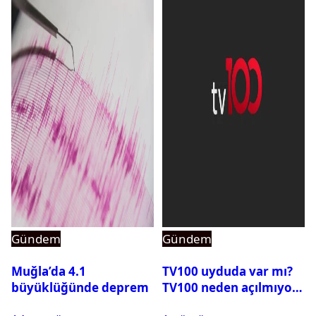
Gündem
Gündem
Muğla’da 4.1
TV100 uyduda var mı?
büyüklüğünde deprem
TV100 neden açılmıyor?