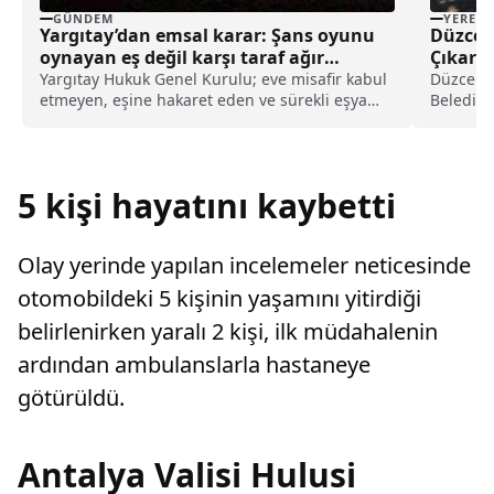
GÜNDEM
YEREL
Yargıtay’dan emsal karar: Şans oyunu
Düzce’
oynayan eş değil karşı taraf ağır
Çıkarıl
kusurlu sayıldı
Yargıtay Hukuk Genel Kurulu; eve misafir kabul
Düzce'de
etmeyen, eşine hakaret eden ve sürekli eşya
Belediye
değiştirerek masraf çıkaran kadını ağır kusurlu
Mahalles
sayarak, kadının eşine tazminat ödemesine
karar verdi.
5 kişi hayatını kaybetti
Olay yerinde yapılan incelemeler neticesinde
otomobildeki 5 kişinin yaşamını yitirdiği
belirlenirken yaralı 2 kişi, ilk müdahalenin
ardından ambulanslarla hastaneye
götürüldü.
Antalya Valisi Hulusi