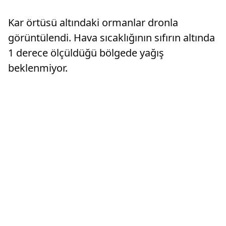
beslenme
ekipleri...
önerdi.Y
Kar örtüsü altındaki ormanlar dronla
vatandaş
görüntülendi. Hava sıcaklığının sıfırın altında
1 derece ölçüldüğü bölgede yağış
beklenmiyor.