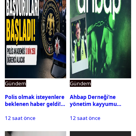
Gündem
Gündem
Polis olmak isteyenlere
Ahbap Derneği’ne
beklenen haber geldi!
yönetim kayyumu
PMYO başvuruları açıldı
atandı: Kapatma davası
12 saat önce
12 saat önce
açıldı