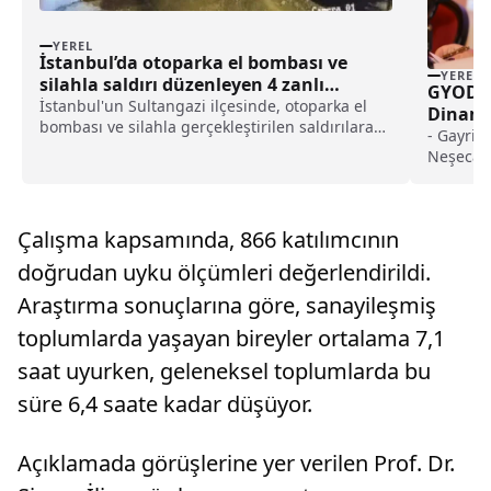
YEREL
İstanbul’da otoparka el bombası ve
YEREL
silahla saldırı düzenleyen 4 zanlı
GYODER
yakalandı haberi
İstanbul'un Sultangazi ilçesinde, otoparka el
Dinamik
bombası ve silahla gerçekleştirilen saldırılara
- Gayrim
ilişkin düzenlenen operasyonda 4 şüpheli
Neşecan 
gözaltına alındı.İstanbul Emniyet Müdürlüğü
sorunlar
Organize Suçlarla Mücadele Şubesi ekipleri,
sorunu.
Sultangazi&#...
daha da a
Çalışma kapsamında, 866 katılımcının
çözümlerl
aşılabil
doğrudan uyku ölçümleri değerlendirildi.
yönelik 
Araştırma sonuçlarına göre, sanayileşmiş
toplumlarda yaşayan bireyler ortalama 7,1
saat uyurken, geleneksel toplumlarda bu
süre 6,4 saate kadar düşüyor.
Açıklamada görüşlerine yer verilen Prof. Dr.