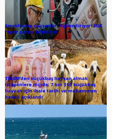
Emekli olup çalışanları ilgilendiriyor! SGK
rapor parası ödemiyor
TİGEM’den küçükbaş hayvan almak
isteyenlere müjde: 7 bin 350 küçükbaş
hayvan için ihale tarihi ve muhammen
bedeli açıklandı