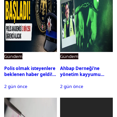
Gündem
Gündem
Polis olmak isteyenlere
Ahbap Derneği’ne
beklenen haber geldi!
yönetim kayyumu
PMYO başvuruları açıldı
atandı: Kapatma davası
2 gün önce
2 gün önce
açıldı