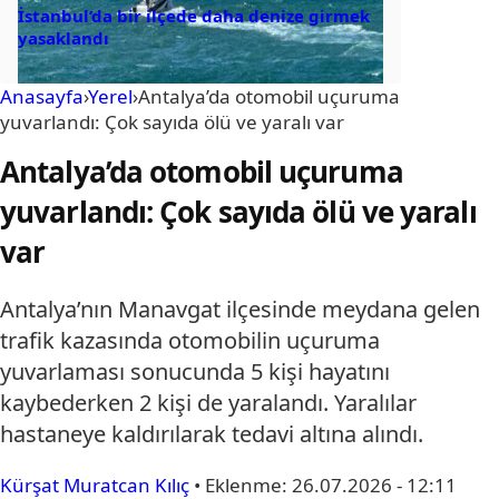
İstanbul’da bir ilçede daha denize girmek
yasaklandı
Anasayfa
›
Yerel
›
Antalya’da otomobil uçuruma
yuvarlandı: Çok sayıda ölü ve yaralı var
Antalya’da otomobil uçuruma
yuvarlandı: Çok sayıda ölü ve yaralı
var
Antalya’nın Manavgat ilçesinde meydana gelen
trafik kazasında otomobilin uçuruma
yuvarlaması sonucunda 5 kişi hayatını
kaybederken 2 kişi de yaralandı. Yaralılar
hastaneye kaldırılarak tedavi altına alındı.
Kürşat Muratcan Kılıç
•
Eklenme:
26.07.2026 - 12:11