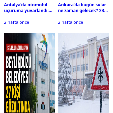
Antalya’da otomobil
Ankara’da bugün sular
uçuruma yuvarlandı:
ne zaman gelecek? 23
Çok sayıda ölü ve yaralı
Temmuz 2026 ilçe ilçe
2 hafta önce
2 hafta önce
var
su kesintisi sorgulama