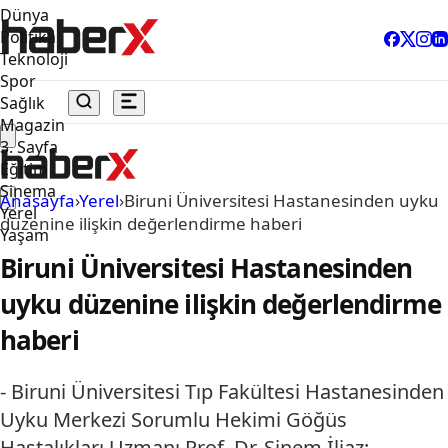
Dünya
Politika
Teknoloji
Spor
Sağlık
Magazin
3. Sayfa
Eğitim
Sinema
Anasayfa
›
Yerel
›
Biruni Üniversitesi Hastanesinden uyku
Yerel
düzenine ilişkin değerlendirme haberi
Yaşam
Biruni Üniversitesi Hastanesinden
uyku düzenine ilişkin değerlendirme
haberi
- Biruni Üniversitesi Tıp Fakültesi Hastanesinden
Uyku Merkezi Sorumlu Hekimi Göğüs
Hastalıkları Uzmanı Prof. Dr. Sinem İliaz: