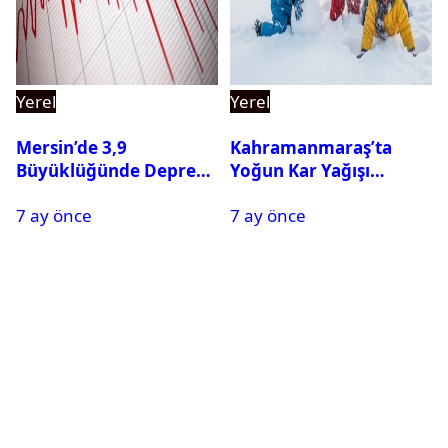
Yerel
Yerel
Mersin’de 3,9
Kahramanmaraş’ta
Büyüklüğünde Deprem
Yoğun Kar Yağışı
Oldu
Nedeniyle Okullar Yarın
7 ay önce
7 ay önce
Tatil