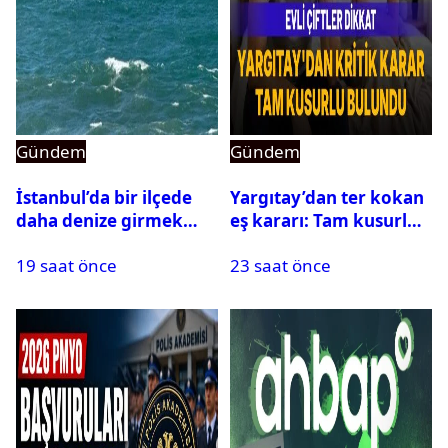
Gündem
Gündem
İstanbul’da bir ilçede
Yargıtay’dan ter kokan
daha denize girmek
eş kararı: Tam kusurlu
yasaklandı
bulundu
19 saat önce
23 saat önce