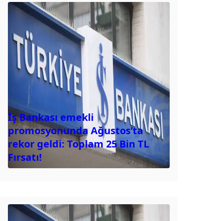
İş Bankası emekli
promosyonunda Ağustos’ta
rekor geldi: Toplam 25 Bin TL
Fırsatı!