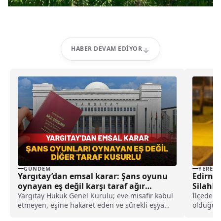
HABER DEVAM EDIYOR
GÜNDEM
YEREL
Yargıtay’dan emsal karar: Şans oyunu
Edirne’
oynayan eş değil karşı taraf ağır
Silahla
kusurlu sayıldı
Girişi
Yargıtay Hukuk Genel Kurulu; eve misafir kabul
İlçede 
etmeyen, eşine hakaret eden ve sürekli eşya
olduğu e
değiştirerek masraf çıkaran kadını ağır kusurlu
Caddesi.