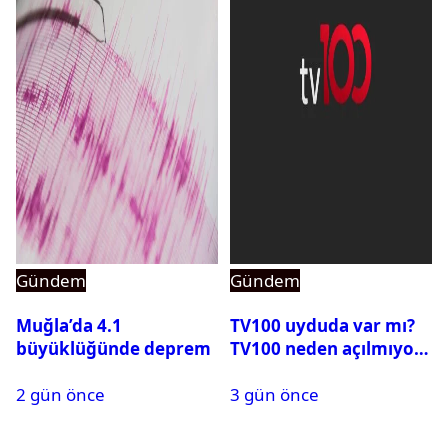
Gündem
Gündem
Muğla’da 4.1
TV100 uyduda var mı?
büyüklüğünde deprem
TV100 neden açılmıyor?
2 gün önce
3 gün önce