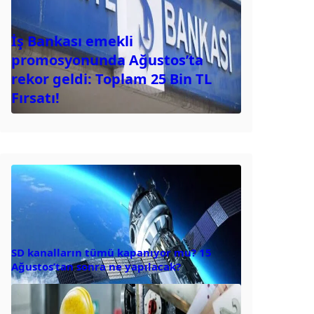
İş Bankası emekli
promosyonunda Ağustos’ta
rekor geldi: Toplam 25 Bin TL
Fırsatı!
SD kanalların tümü kapanıyor mu? 15
Ağustos’tan sonra ne yapılacak?