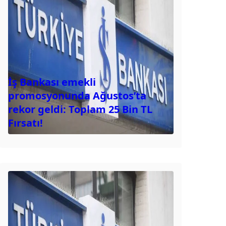
İş Bankası emekli
promosyonunda Ağustos’ta
rekor geldi: Toplam 25 Bin TL
Fırsatı!