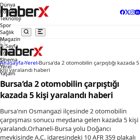
Dünya
Politika
Teknoloji
Spor
Sağlık
Magazin
3. Sayfa
Eğitim
Sinema
Anasayfa
›
Yerel
›
Bursa’da 2 otomobilin çarpıştığı kazada 5
Yerel
kişi yaralandı haberi
Yaşam
Bursa’da 2 otomobilin çarpıştığı
kazada 5 kişi yaralandı haberi
Bursa'nın Osmangazi ilçesinde 2 otomobilin
çarpışması sonucu meydana gelen kazada 5 kişi
yaralandı.Orhaneli-Bursa yolu Doğancı
mevkisinde A.Ç. idaresindeki 10 AFR 359 plakalı