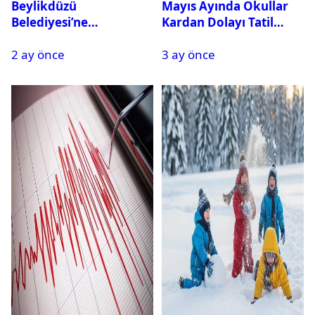
Beylikdüzü
Mayıs Ayında Okullar
Belediyesi’ne
Kardan Dolayı Tatil
Operasyon: 27 Kişi
Edildi
2 ay önce
3 ay önce
Gözaltına Alındı