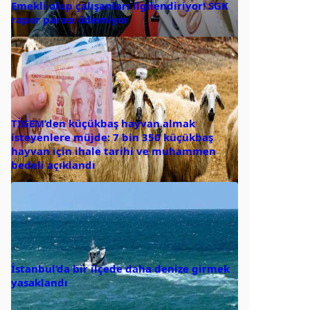
Emekli olup çalışanları ilgilendiriyor! SGK
rapor parası ödemiyor
TİGEM’den küçükbaş hayvan almak
isteyenlere müjde: 7 bin 350 küçükbaş
hayvan için ihale tarihi ve muhammen
bedeli açıklandı
İstanbul’da bir ilçede daha denize girmek
yasaklandı