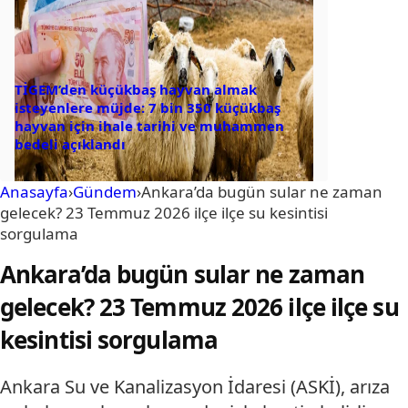
TİGEM’den küçükbaş hayvan almak
isteyenlere müjde: 7 bin 350 küçükbaş
hayvan için ihale tarihi ve muhammen
bedeli açıklandı
Anasayfa
›
Gündem
›
Ankara’da bugün sular ne zaman
gelecek? 23 Temmuz 2026 ilçe ilçe su kesintisi
sorgulama
Ankara’da bugün sular ne zaman
gelecek? 23 Temmuz 2026 ilçe ilçe su
kesintisi sorgulama
Ankara Su ve Kanalizasyon İdaresi (ASKİ), arıza