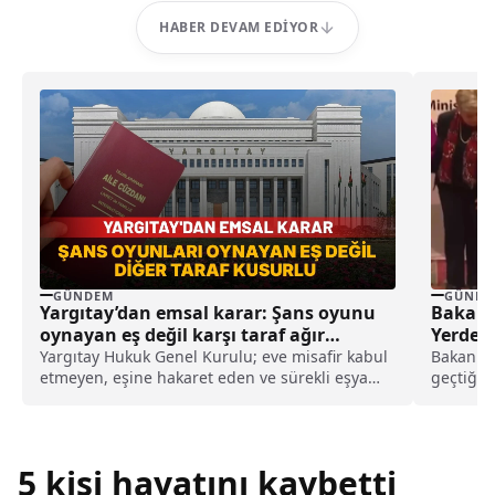
HABER DEVAM EDIYOR
GÜNDEM
GÜNDE
Yargıtay’dan emsal karar: Şans oyunu
Bakan 
oynayan eş değil karşı taraf ağır
Yerde B
kusurlu sayıldı
Yargıtay Hukuk Genel Kurulu; eve misafir kabul
Bakan Fi
etmeyen, eşine hakaret eden ve sürekli eşya
geçtiğim
değiştirerek masraf çıkaran kadını ağır kusurlu
Dışişleri
sayarak, kadının eşine tazminat ödemesine
karar verdi.
5 kişi hayatını kaybetti