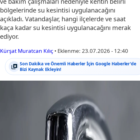
ve bakım çalışmaları nedeniyle kentin belirli
bölgelerinde su kesintisi uygulanacağını
açıkladı. Vatandaşlar, hangi ilçelerde ve saat
kaça kadar su kesintisi uygulanacağını merak
ediyor.
Kürşat Muratcan Kılıç
•
Eklenme:
23.07.2026 - 12:40
Son Dakika ve Önemli Haberler İçin Google Haberler'de
Bizi Kaynak Ekleyin!