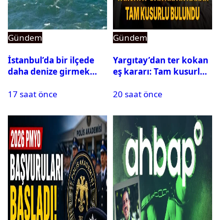
Gündem
Gündem
İstanbul’da bir ilçede
Yargıtay’dan ter kokan
daha denize girmek
eş kararı: Tam kusurlu
yasaklandı
bulundu
17 saat önce
20 saat önce