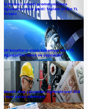
İş Bankası emekli promosyonunda
Ağustos’ta rekor geldi: Toplam 25 Bin TL
Fırsatı!
SD kanalların tümü kapanıyor mu? 15
Ağustos’tan sonra ne yapılacak?
Emekli olup çalışanları ilgilendiriyor! SGK
rapor parası ödemiyor