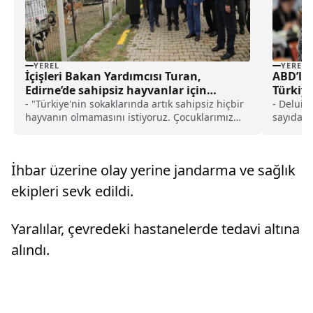
YEREL
YEREL
İçişleri Bakan Yardımcısı Turan,
ABD’li 
Edirne’de sahipsiz hayvanlar için
Türkiye
yapılacak doğal yaşam alanını inceledi
değerle
- "Türkiye'nin sokaklarında artık sahipsiz hiçbir
- Deluis
haberi
hayvanın olmamasını istiyoruz. Çocuklarımız
sayıda y
güvenle gezsin, yaşlılarımız güzelce ibadetini
büyüleyi
yapsın, pazarda, parkta ve bahçede hiç
yapmamı
kimsenin endişe duymayacağı bir ortam olsun
muhteşem
İhbar üzerine olay yerine jandarma ve sağlık
istiyoruz."
ilgi gör
kitaplar
ekipleri sevk edildi.
Yaralılar, çevredeki hastanelerde tedavi altına
alındı.