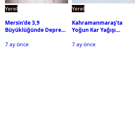
Yerel
Yerel
Mersin’de 3,9
Kahramanmaraş’ta
Büyüklüğünde Deprem
Yoğun Kar Yağışı
Oldu
Nedeniyle Okullar Yarın
7 ay önce
7 ay önce
Tatil