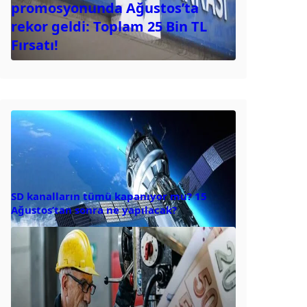
promosyonunda Ağustos’ta
rekor geldi: Toplam 25 Bin TL
Fırsatı!
SD kanalların tümü kapanıyor mu? 15
Ağustos’tan sonra ne yapılacak?