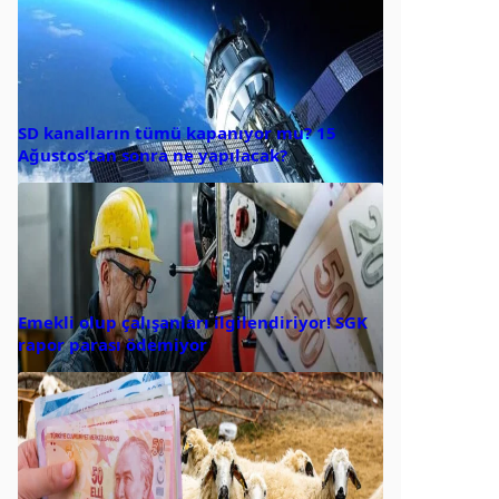
SD kanalların tümü kapanıyor mu? 15
Ağustos’tan sonra ne yapılacak?
Emekli olup çalışanları ilgilendiriyor! SGK
rapor parası ödemiyor