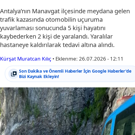
Antalya’nın Manavgat ilçesinde meydana gelen
trafik kazasında otomobilin uçuruma
yuvarlaması sonucunda 5 kişi hayatını
kaybederken 2 kişi de yaralandı. Yaralılar
hastaneye kaldırılarak tedavi altına alındı.
Kürşat Muratcan Kılıç
•
Eklenme:
26.07.2026 - 12:11
Son Dakika ve Önemli Haberler İçin Google Haberler'de
Bizi Kaynak Ekleyin!