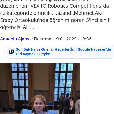
düzenlenen "VEX IQ Robotics Competitions"da
iki kategoride birincilik kazandı.Mehmet Akif
Ersoy Ortaokulu'nda öğrenim gören 5'inci sınıf
öğrencisi Ali ...
Anadolu Ajansı
•
Eklenme:
19.01.2025 - 19:56
Son Dakika ve Önemli Haberler İçin Google Haberler'de
Bizi Kaynak Ekleyin!