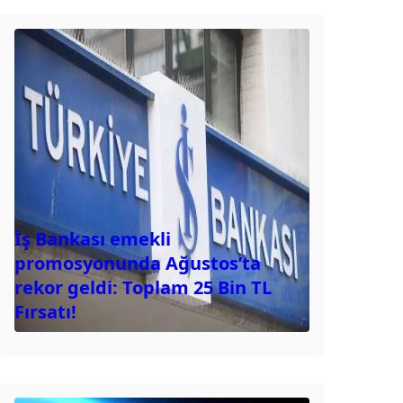
İş Bankası emekli
promosyonunda Ağustos’ta
rekor geldi: Toplam 25 Bin TL
Fırsatı!