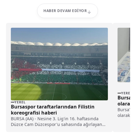
HABER DEVAM EDIYOR
YEREL
Bursa’d
YEREL
olarak 
Bursaspor taraftarlarından Filistin
şüpheli
Bursa'nı
koreografisi haberi
olarak ta
BURSA (AA) - Nesine 3. Lig'in 16. haftasında
dolandır
Düzce Cam Düzcespor'u sahasında ağırlayan
alındı.H
Bursaspor'un taraftarları, "Özgür Filistin"
kendisin