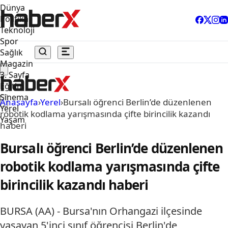
Dünya
Politika
Teknoloji
Spor
Sağlık
Magazin
3. Sayfa
Eğitim
Sinema
Anasayfa
›
Yerel
›
Bursalı öğrenci Berlin’de düzenlenen
Yerel
robotik kodlama yarışmasında çifte birincilik kazandı
Yaşam
haberi
Bursalı öğrenci Berlin’de düzenlenen
robotik kodlama yarışmasında çifte
birincilik kazandı haberi
BURSA (AA) - Bursa'nın Orhangazi ilçesinde
yaşayan 5'inci sınıf öğrencisi Berlin'de