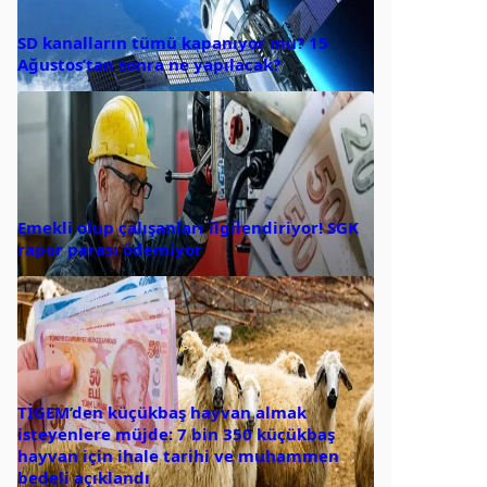
SD kanalların tümü kapanıyor mu? 15
Ağustos’tan sonra ne yapılacak?
Emekli olup çalışanları ilgilendiriyor! SGK
rapor parası ödemiyor
TİGEM’den küçükbaş hayvan almak
isteyenlere müjde: 7 bin 350 küçükbaş
hayvan için ihale tarihi ve muhammen
bedeli açıklandı