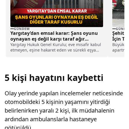
GÜNDEM
GÜNDE
Yargıtay’dan emsal karar: Şans oyunu
Şehit 
oynayan eş değil karşı taraf ağır
İçin Tö
kusurlu sayıldı
Yargıtay Hukuk Genel Kurulu; eve misafir kabul
Büyükçek
etmeyen, eşine hakaret eden ve sürekli eşya
apartman
değiştirerek masraf çıkaran kadını ağır kusurlu
silahlı s
sayarak, kadının eşine tazminat ödemesine
karar verdi.
5 kişi hayatını kaybetti
Olay yerinde yapılan incelemeler neticesinde
otomobildeki 5 kişinin yaşamını yitirdiği
belirlenirken yaralı 2 kişi, ilk müdahalenin
ardından ambulanslarla hastaneye
götürüldü.