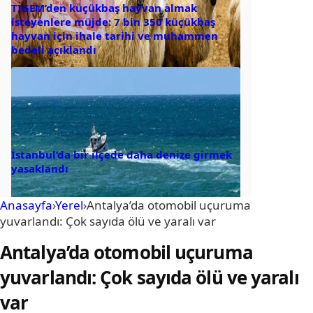
TİGEM’den küçükbaş hayvan almak
isteyenlere müjde: 7 bin 350 küçükbaş
hayvan için ihale tarihi ve muhammen
bedeli açıklandı
İstanbul’da bir ilçede daha denize girmek
yasaklandı
Anasayfa
›
Yerel
›
Antalya’da otomobil uçuruma
yuvarlandı: Çok sayıda ölü ve yaralı var
Antalya’da otomobil uçuruma
yuvarlandı: Çok sayıda ölü ve yaralı
var