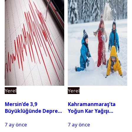
Yerel
Yerel
Mersin’de 3,9
Kahramanmaraş’ta
Büyüklüğünde Deprem
Yoğun Kar Yağışı
Oldu
Nedeniyle Okullar Yarın
7 ay önce
7 ay önce
Tatil