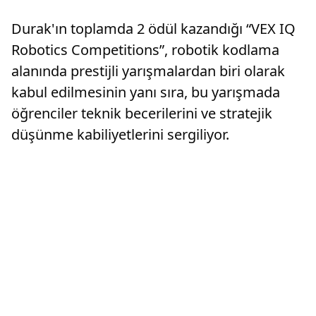
şarkısı eşliğinde binlerce kartonla Filistin
tanıtıp, k
bayrağı koreografisi sergiledi.Tarihinde Süper
Durak'ın toplamda 2 ödül kazandığı “VEX IQ
Lig şampiyonluğu bul...
Robotics Competitions”, robotik kodlama
alanında prestijli yarışmalardan biri olarak
kabul edilmesinin yanı sıra, bu yarışmada
öğrenciler teknik becerilerini ve stratejik
düşünme kabiliyetlerini sergiliyor.