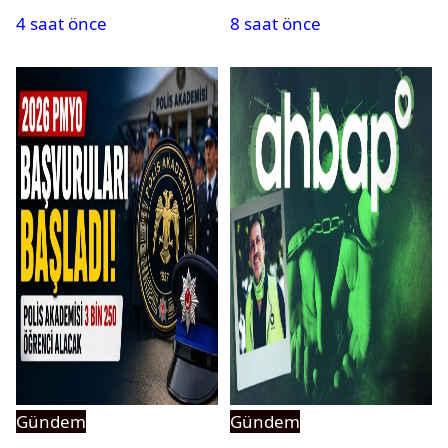
yasaklandı
bulundu
4 saat önce
8 saat önce
Gündem
Gündem