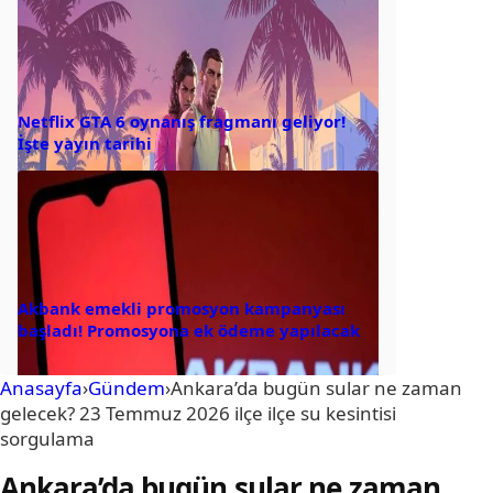
Netflix GTA 6 oynanış fragmanı geliyor!
İşte yayın tarihi
Akbank emekli promosyon kampanyası
başladı! Promosyona ek ödeme yapılacak
Anasayfa
›
Gündem
›
Ankara’da bugün sular ne zaman
gelecek? 23 Temmuz 2026 ilçe ilçe su kesintisi
sorgulama
Ankara’da bugün sular ne zaman