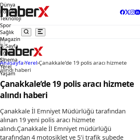
Dünya
Politika
Teknoloji
Spor
Sağlık
Magazin
3. Sayfa
Eğitim
Sinema
Anasayfa
›
Yerel
›
Çanakkale’de 19 polis aracı hizmete
Yerel
alındı haberi
Yaşam
Çanakkale’de 19 polis aracı hizmete
alındı haberi
Çanakkale İl Emniyet Müdürlüğü tarafından
alınan 19 yeni polis aracı hizmete
alındı.Çanakkale İl Emniyet müdürlüğü
tarafından 4 motosiklet ve 5'i trafik şubede