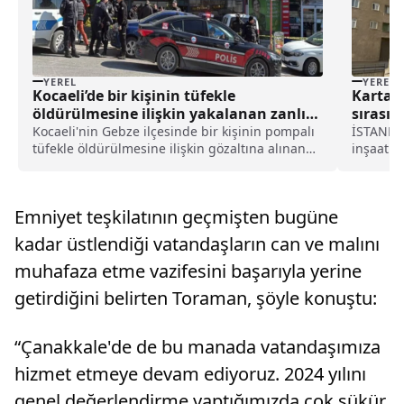
YEREL
YEREL
Kocaeli’de bir kişinin tüfekle
Kartal’
öldürülmesine ilişkin yakalanan zanlı
sırasın
tutuklandı haberi
tahliye
Kocaeli'nin Gebze ilçesinde bir kişinin pompalı
İSTANBUL
tüfekle öldürülmesine ilişkin gözaltına alınan
inşaat ç
şüpheli tutuklandı.İl Emniyet Müdürlüğü Asayiş
katlı bi
Şubesi Cinayet Büro Amirliği ekiplerince, dün
Anıl Sok
Osmanyılmaz Mahallesi İstasyon
inşaat ç
Emniyet teşkilatının geçmişten bugüne
Caddesi'ndeki...
çatlaklar
kadar üstlendiği vatandaşların can ve malını
muhafaza etme vazifesini başarıyla yerine
getirdiğini belirten Toraman, şöyle konuştu:
“Çanakkale'de de bu manada vatandaşımıza
hizmet etmeye devam ediyoruz. 2024 yılını
genel değerlendirme yaptığımızda çok şükür