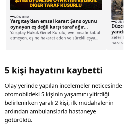
GÜNDEM
Yargıtay’dan emsal karar: Şans oyunu
GÜNDE
Düzce 
oynayan eş değil karşı taraf ağır
yandı
kusurlu sayıldı
Yargıtay Hukuk Genel Kurulu; eve misafir kabul
Sefer DE
etmeyen, eşine hakaret eden ve sürekli eşya
nazaran 
değiştirerek masraf çıkaran kadını ağır kusurlu
sayarak, kadının eşine tazminat ödemesine
karar verdi.
5 kişi hayatını kaybetti
Olay yerinde yapılan incelemeler neticesinde
otomobildeki 5 kişinin yaşamını yitirdiği
belirlenirken yaralı 2 kişi, ilk müdahalenin
ardından ambulanslarla hastaneye
götürüldü.