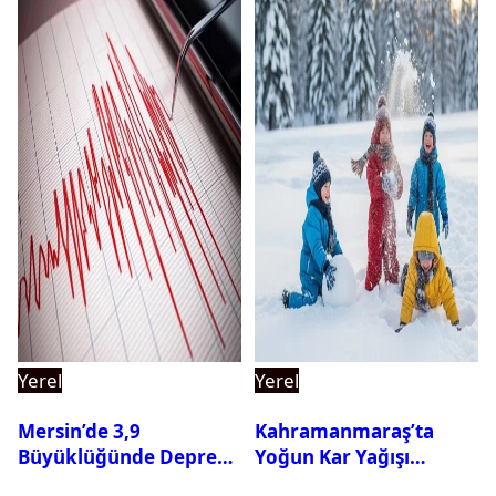
Yerel
Yerel
Mersin’de 3,9
Kahramanmaraş’ta
Büyüklüğünde Deprem
Yoğun Kar Yağışı
Oldu
Nedeniyle Okullar Yarın