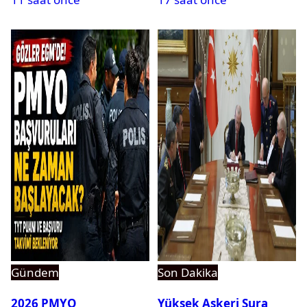
dikkat çeken detay
ortaya çıktı
Gündem
Son Dakika
2026 PMYO
Yüksek Askeri Şura