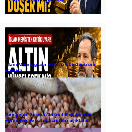
İslam Memiş gram altın için beklentisini
açıkladı
Zam geldi: Giresun’da fındık işçilerinin
yevmiyesi ve patoz ücretleri açıklandı