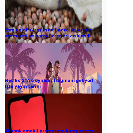
Zam geldi: Giresun’da fındık işçilerinin
yevmiyesi ve patoz ücretleri açıklandı
Netflix GTA 6 oynanış fragmanı geliyor!
İşte yayın tarihi
Akbank emekli promosyon kampanyası