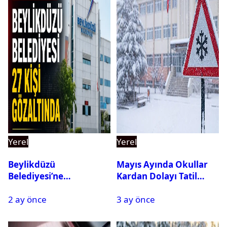
Yerel
Yerel
Beylikdüzü
Mayıs Ayında Okullar
Belediyesi’ne
Kardan Dolayı Tatil
Operasyon: 27 Kişi
Edildi
2 ay önce
3 ay önce
Gözaltına Alındı