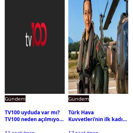
Gündem
Gündem
TV100 uyduda var mı?
Türk Hava
TV100 neden açılmıyor?
Kuvvetleri’nin ilk kadın
generali Özlem
11 saat önce
17 saat önce
Karapınar hakkında