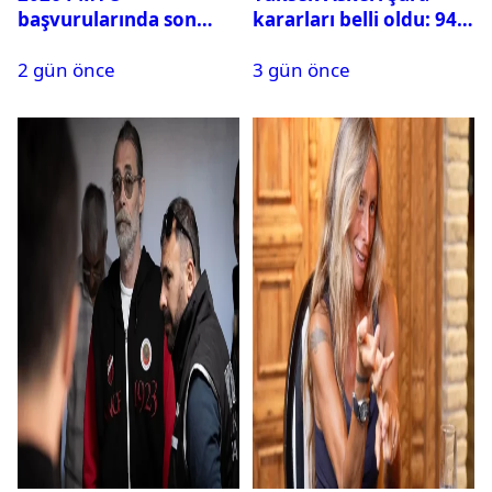
başvurularında son
kararları belli oldu: 94
durum ne?
isim terfi etti
2 gün önce
3 gün önce