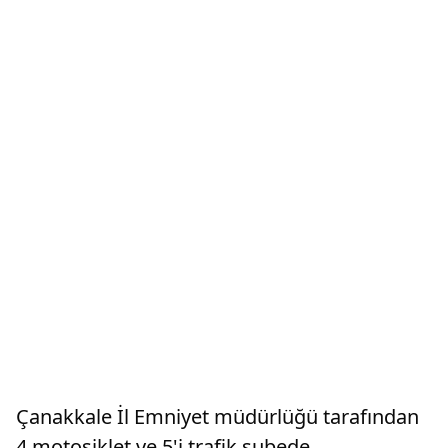
Çanakkale İl Emniyet müdürlüğü tarafından
4 motosiklet ve 5'i trafik şubede