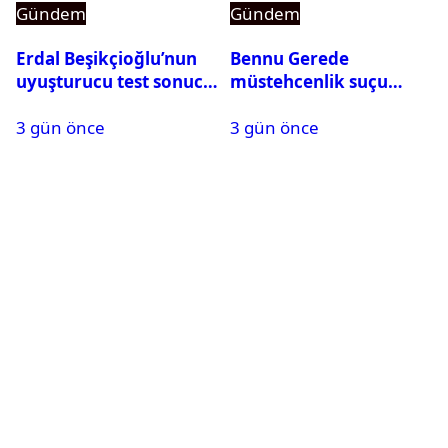
Gündem
Gündem
Erdal Beşikçioğlu’nun
Bennu Gerede
uyuşturucu test sonucu
müstehcenlik suçu
belli oldu
kapsamında gözaltına
3 gün önce
3 gün önce
alındı