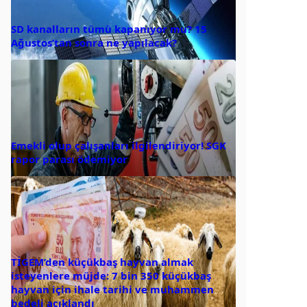
SD kanalların tümü kapanıyor mu? 15
Ağustos’tan sonra ne yapılacak?
Emekli olup çalışanları ilgilendiriyor! SGK
rapor parası ödemiyor
TİGEM’den küçükbaş hayvan almak
isteyenlere müjde: 7 bin 350 küçükbaş
hayvan için ihale tarihi ve muhammen
bedeli açıklandı