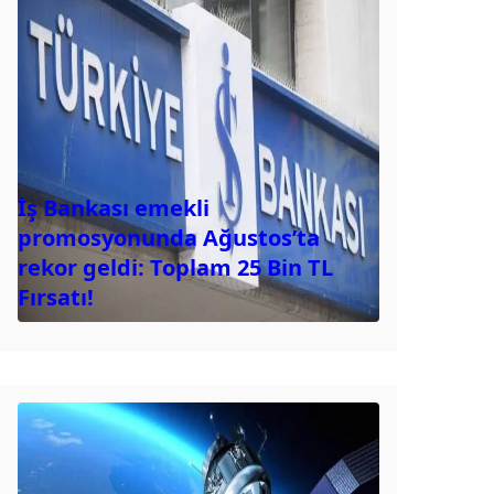
İş Bankası emekli
promosyonunda Ağustos’ta
rekor geldi: Toplam 25 Bin TL
Fırsatı!