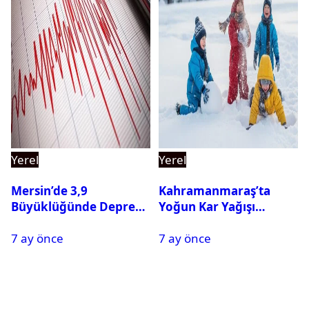
Yerel
Yerel
Mersin’de 3,9
Kahramanmaraş’ta
Büyüklüğünde Deprem
Yoğun Kar Yağışı
Oldu
Nedeniyle Okullar Yarın
7 ay önce
7 ay önce
Tatil