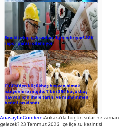
Emekli olup çalışanları ilgilendiriyor! SGK
rapor parası ödemiyor
TİGEM’den küçükbaş hayvan almak
isteyenlere müjde: 7 bin 350 küçükbaş
hayvan için ihale tarihi ve muhammen
bedeli açıklandı
Anasayfa
›
Gündem
›
Ankara’da bugün sular ne zaman
gelecek? 23 Temmuz 2026 ilçe ilçe su kesintisi