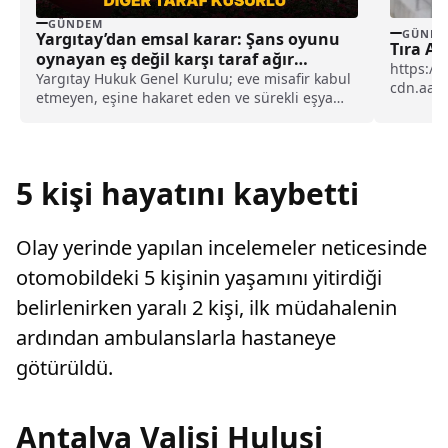
GÜNDEM
GÜNDE
Yargıtay’dan emsal karar: Şans oyunu
Tıra A
oynayan eş değil karşı taraf ağır
https://
kusurlu sayıldı
Yargıtay Hukuk Genel Kurulu; eve misafir kabul
cdn.aa.
etmeyen, eşine hakaret eden ve sürekli eşya
Çorum'da
değiştirerek masraf çıkaran kadını ağır kusurlu
sayarak, kadının eşine tazminat ödemesine
karar verdi.
5 kişi hayatını kaybetti
Olay yerinde yapılan incelemeler neticesinde
otomobildeki 5 kişinin yaşamını yitirdiği
belirlenirken yaralı 2 kişi, ilk müdahalenin
ardından ambulanslarla hastaneye
götürüldü.
Antalya Valisi Hulusi