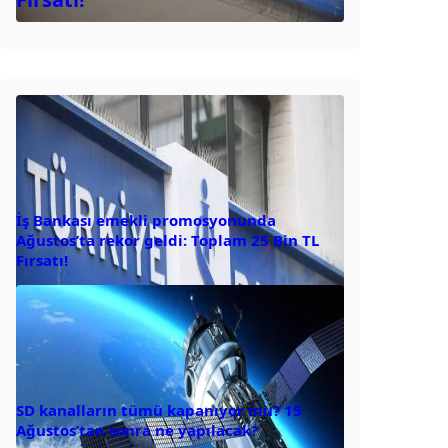
İş Bankası emekli promosyonunda
Ağustos’ta rekor geldi: Toplam 25 Bin TL
Fırsatı!
SD kanalların tümü kapanıyor mu? 15
Ağustos’tan sonra ne yapılacak?