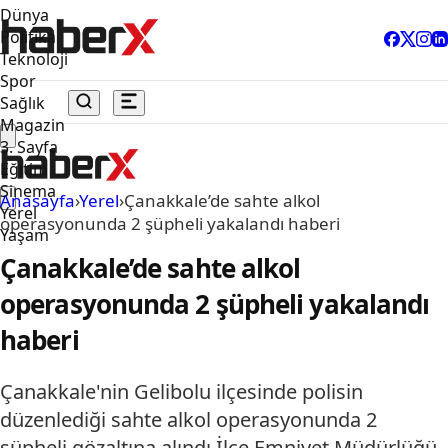
Dünya
Politika
Teknoloji
Spor
Sağlık
Magazin
3. Sayfa
Eğitim
Sinema
Anasayfa
›
Yerel
›
Çanakkale’de sahte alkol
Yerel
operasyonunda 2 şüpheli yakalandı haberi
Yaşam
Çanakkale’de sahte alkol
operasyonunda 2 şüpheli yakalandı
haberi
Çanakkale'nin Gelibolu ilçesinde polisin
düzenlediği sahte alkol operasyonunda 2
şüpheli gözaltına alındı.İlçe Emniyet Müdürlüğü