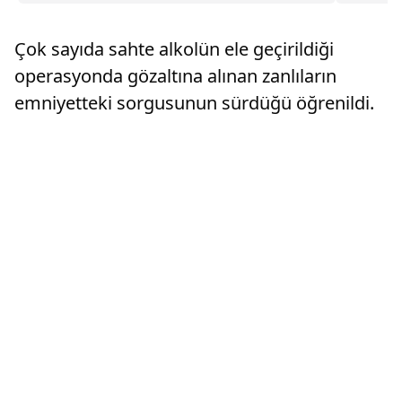
apartmanın 4. katında yangın çıktı. Yangına
itfaiye ekipleri müdahale etti. Yangın esnasında
Çok sayıda sahte alkolün ele geçirildiği
evde bul...
operasyonda gözaltına alınan zanlıların
emniyetteki sorgusunun sürdüğü öğrenildi.