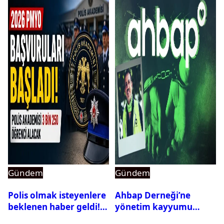
Gündem
Gündem
Polis olmak isteyenlere
Ahbap Derneği’ne
beklenen haber geldi!
yönetim kayyumu
PMYO başvuruları açıldı
atandı: Kapatma davası