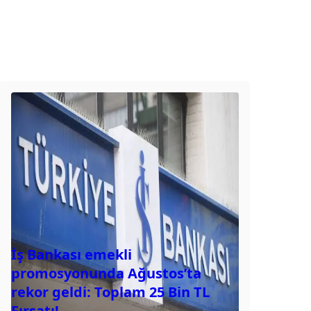
İş Bankası emekli
promosyonunda Ağustos’ta
rekor geldi: Toplam 25 Bin TL
Fırsatı!