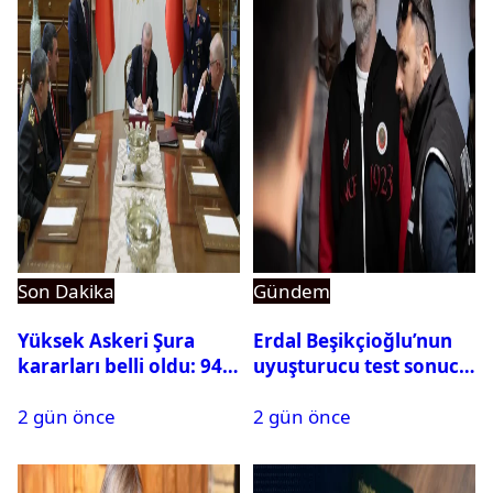
Son Dakika
Gündem
Yüksek Askeri Şura
Erdal Beşikçioğlu’nun
kararları belli oldu: 94
uyuşturucu test sonucu
isim terfi etti
belli oldu
2 gün önce
2 gün önce