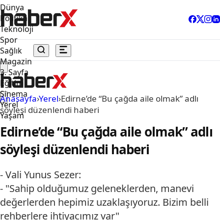
Dünya
Politika
Teknoloji
Spor
Sağlık
Magazin
3. Sayfa
Eğitim
Sinema
Anasayfa
›
Yerel
›
Edirne’de “Bu çağda aile olmak” adlı
Yerel
söyleşi düzenlendi haberi
Yaşam
Edirne’de “Bu çağda aile olmak” adlı
söyleşi düzenlendi haberi
- Vali Yunus Sezer:
- "Sahip olduğumuz geleneklerden, manevi
değerlerden hepimiz uzaklaşıyoruz. Bizim belli
rehberlere ihtiyacımız var"