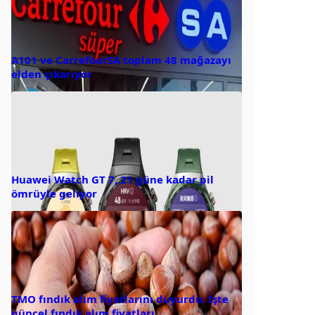
A101 ve CarrefourSA toplam 48 mağazayı
elden çıkarıyor
Huawei Watch GT 7, 21 güne kadar pil
ömrüyle geliyor
TMO fındık alım fiyatlarını duyurdu: İşte
güncel fındık alım fiyatları