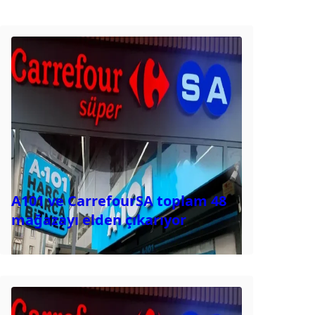
A101 ve CarrefourSA toplam 48
mağazayı elden çıkarıyor