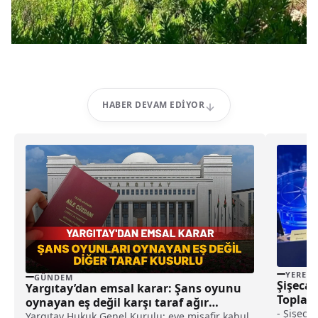
HABER DEVAM EDIYOR
YEREL
GÜNDEM
Şişecam
Yargıtay’dan emsal karar: Şans oyunu
Toplant
oynayan eş değil karşı taraf ağır
- Şişeca
kusurlu sayıldı
Yargıtay Hukuk Genel Kurulu; eve misafir kabul