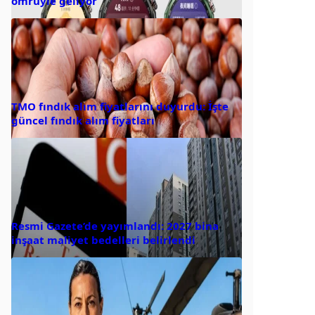
ömrüyle geliyor
TMO fındık alım fiyatlarını duyurdu: İşte
güncel fındık alım fiyatları
Resmi Gazete’de yayımlandı: 2027 bina
inşaat maliyet bedelleri belirlendi