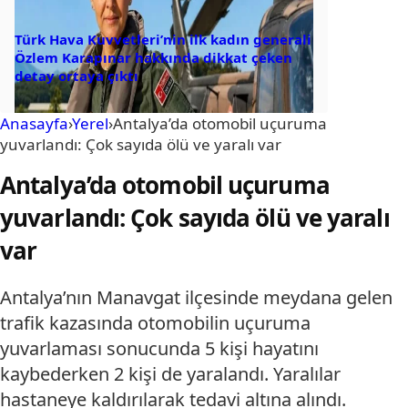
Türk Hava Kuvvetleri’nin ilk kadın generali
Özlem Karapınar hakkında dikkat çeken
detay ortaya çıktı
Anasayfa
›
Yerel
›
Antalya’da otomobil uçuruma
yuvarlandı: Çok sayıda ölü ve yaralı var
Antalya’da otomobil uçuruma
yuvarlandı: Çok sayıda ölü ve yaralı
var
Antalya’nın Manavgat ilçesinde meydana gelen
trafik kazasında otomobilin uçuruma
yuvarlaması sonucunda 5 kişi hayatını
kaybederken 2 kişi de yaralandı. Yaralılar
hastaneye kaldırılarak tedavi altına alındı.