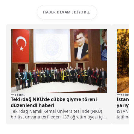
HABER DEVAM EDIYOR
YEREL
YEREL
Tekirdağ NKÜ’de cübbe giyme töreni
İstanb
düzenlendi haberi
yarıyıl 
Tekirdağ Namık Kemal Üniversitesi'nde (NKÜ)
İSTANBUL
bir üst unvana terfi eden 137 öğretim üyesi için
tatilinde
cübbe giyme töreni yapıldı.Üniversiteden
gerçekle
yapılan açıklamaya göre, yeni unvan alan ve 20.
göre, 17
30. ve 40. hizmet yılını dolduran akademik ve
Ormanı'n