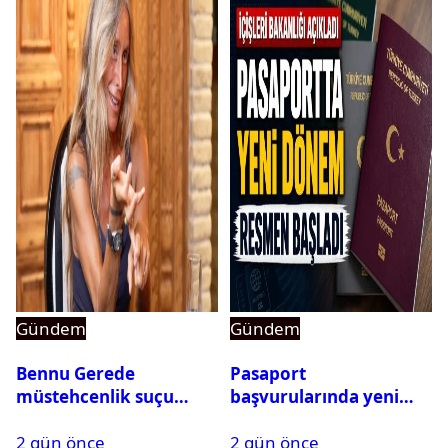
Gündem
Gündem
Bennu Gerede
Pasaport
müstehcenlik suçu
başvurularında yeni
kapsamında gözaltına
dönem başladı
2 gün önce
2 gün önce
alındı