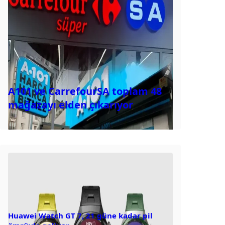
A101 ve CarrefourSA toplam 48
mağazayı elden çıkarıyor
Huawei Watch GT 7, 21 güne kadar pil