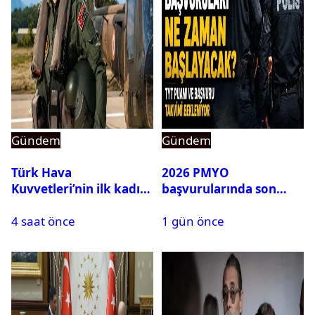
Gündem
Gündem
Türk Hava
2026 PMYO
Kuvvetleri’nin ilk kadın
başvurularında son
generali Özlem
durum ne?
4 saat önce
1 gün önce
Karapınar hakkında
dikkat çeken detay
ortaya çıktı