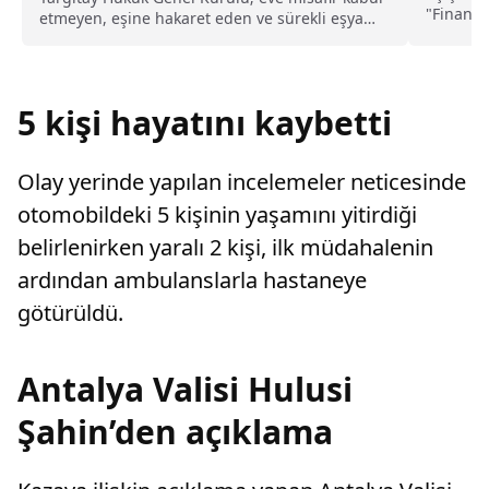
"Finansa
etmeyen, eşine hakaret eden ve sürekli eşya
seviyele
değiştirerek masraf çıkaran kadını ağır kusurlu
önlemler 
sayarak, kadının eşine tazminat ödemesine
sürdürü
karar verdi.
5 kişi hayatını kaybetti
Olay yerinde yapılan incelemeler neticesinde
otomobildeki 5 kişinin yaşamını yitirdiği
belirlenirken yaralı 2 kişi, ilk müdahalenin
ardından ambulanslarla hastaneye
götürüldü.
Antalya Valisi Hulusi
Şahin’den açıklama