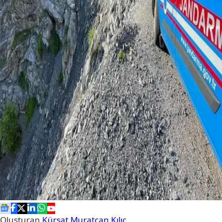
Oluşturan
Kürşat Muratcan Kılıç