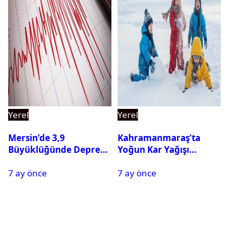
Yerel
Yerel
Mersin’de 3,9
Kahramanmaraş’ta
Büyüklüğünde Deprem
Yoğun Kar Yağışı
Oldu
Nedeniyle Okullar Yarın
7 ay önce
7 ay önce
Tatil