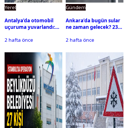
Yerel
Gündem
Antalya’da otomobil
Ankara’da bugün sular
uçuruma yuvarlandı:
ne zaman gelecek? 23
Çok sayıda ölü ve yaralı
Temmuz 2026 ilçe ilçe
2 hafta önce
2 hafta önce
var
su kesintisi sorgulama