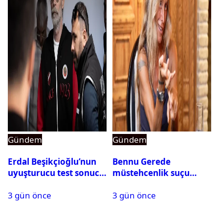
Gündem
Gündem
Erdal Beşikçioğlu’nun
Bennu Gerede
uyuşturucu test sonucu
müstehcenlik suçu
belli oldu
kapsamında gözaltına
3 gün önce
3 gün önce
alındı