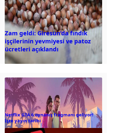
Zam geldi: Giresun’da fındık
işçilerinin yevmiyesi ve patoz
ücretleri açıklandı
Netflix GTA 6 oynanış fragmanı geliyor!
İşte yayın tarihi