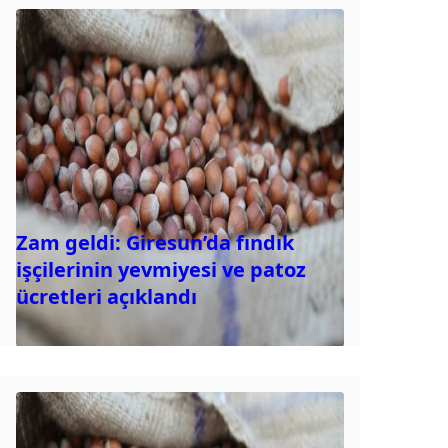
Zam geldi: Giresun’da fındık
işçilerinin yevmiyesi ve patoz
ücretleri açıklandı