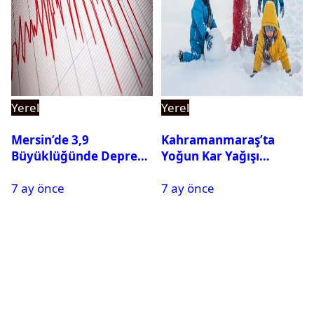
Yerel
Yerel
Mersin’de 3,9
Kahramanmaraş’ta
Büyüklüğünde Deprem
Yoğun Kar Yağışı
Oldu
Nedeniyle Okullar Yarın
7 ay önce
7 ay önce
Tatil