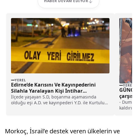
HABER DEVAM EDIYOR
YEREL
Edirne’de Karısını Ve Kayınpederini
YEREL
GÜNCEL
Silahla Yaralayan Kişi İntihar
çarşısı
Girişiminde Bulundu
İlçede yaşayan S.D, boşanma aşamasında
alındı 
- Dumand
olduğu eşi A.D. ve kayınpederi Y.D. ile Kurtuluş
kaldırı
Caddesi...
ALINMAS
Morkoç, İsrail’e destek veren ülkelerin ve