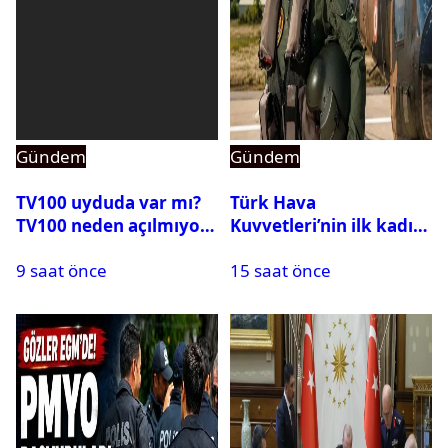
Gündem
Gündem
TV100 uyduda var mı?
Türk Hava
TV100 neden açılmıyor?
Kuvvetleri’nin ilk kadın
generali Özlem
9 saat önce
15 saat önce
Karapınar hakkında
dikkat çeken detay
ortaya çıktı