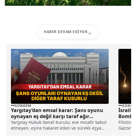
HABER DEVAM EDIYOR
GÜNDEM
GÜNDE
Yargıtay’dan emsal karar: Şans oyunu
İsrail 
oynayan eş değil karşı taraf ağır
Bombal
kusurlu sayıldı
Yargıtay Hukuk Genel Kurulu; eve misafir kabul
Filistin
etmeyen, eşine hakaret eden ve sürekli eşya
Gazze'ni
değiştirerek masraf çıkaran kadını ağır kusurlu
akşam sa