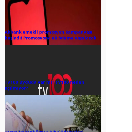
Akbank emekli promosyon kampanyası
başladı! Promosyona ek ödeme yapılacak
TV100 uyduda var mı? TV100 neden
açılmıyor?
Tarım Bakanlığı’nın hibe ödemeleri