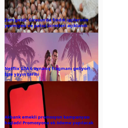
Zam geldi: Giresun’da fındık işçilerinin
yevmiyesi ve patoz ücretleri açıklandı
Netflix GTA 6 oynanış fragmanı geliyor!
İşte yayın tarihi
Akbank emekli promosyon kampanyası
başladı! Promosyona ek ödeme yapılacak