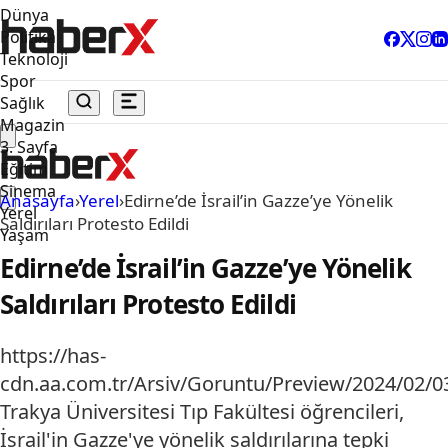
Dünya
Politika
Teknoloji
Spor
Sağlık
Magazin
3. Sayfa
Eğitim
Sinema
Anasayfa
›
Yerel
›
Edirne’de İsrail’in Gazze’ye Yönelik
Yerel
Saldırıları Protesto Edildi
Yaşam
Edirne’de İsrail’in Gazze’ye Yönelik
Saldırıları Protesto Edildi
https://has-
cdn.aa.com.tr/Arsiv/Goruntu/Preview/2024/02
Trakya Üniversitesi Tıp Fakültesi öğrencileri,
İsrail'in Gazze'ye yönelik saldırılarına tepki