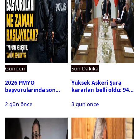
Gündem
Son Dakika
2026 PMYO
Yüksek Askeri Şura
başvurularında son
kararları belli oldu: 94
durum ne?
isim terfi etti
2 gün önce
3 gün önce