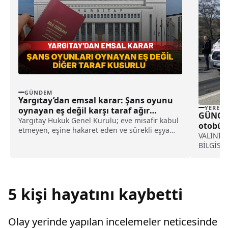
GÜNDEM
Yargıtay’dan emsal karar: Şans oyunu
YEREL
oynayan eş değil karşı taraf ağır
GÜNCELL
kusurlu sayıldı
Yargıtay Hukuk Genel Kurulu; eve misafir kabul
otobüs
etmeyen, eşine hakaret eden ve sürekli eşya
kişi ya
VALİNİN
değiştirerek masraf çıkaran kadını ağır kusurlu
BİLGİSİ
sayarak, kadının eşine tazminat ödemesine
karar verdi.
5 kişi hayatını kaybetti
Olay yerinde yapılan incelemeler neticesinde