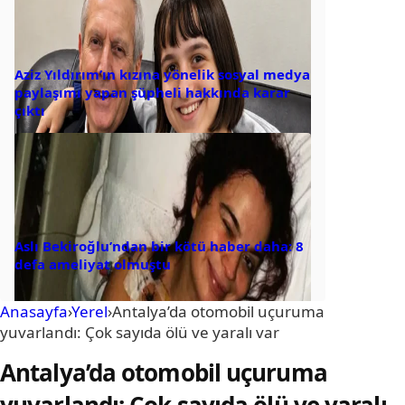
Aziz Yıldırım’ın kızına yönelik sosyal medya
paylaşımı yapan şüpheli hakkında karar
çıktı
Aslı Bekiroğlu’ndan bir kötü haber daha: 8
defa ameliyat olmuştu
Anasayfa
›
Yerel
›
Antalya’da otomobil uçuruma
yuvarlandı: Çok sayıda ölü ve yaralı var
Antalya’da otomobil uçuruma
yuvarlandı: Çok sayıda ölü ve yaralı