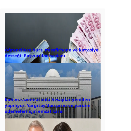
Öğrencilere burs, misafirhane ve kırtasiye
desteği: Başvurular başladı
Kıdem tazminatında hesaplar yeniden
yapılıyor: Yargıtay’dan prim ve yardım
ödemeleri için emsal karar