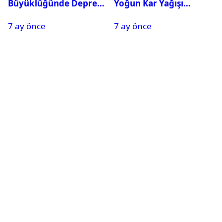
Büyüklüğünde Deprem
Yoğun Kar Yağışı
Oldu
Nedeniyle Okullar Yarın
7 ay önce
7 ay önce
Tatil