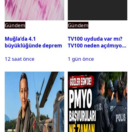
Gündem
Gündem
Muğla’da 4.1
TV100 uyduda var mı?
büyüklüğünde deprem
TV100 neden açılmıyor?
12 saat önce
1 gün önce