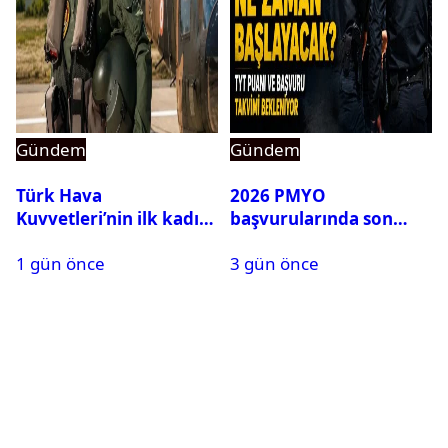
Gündem
Gündem
Türk Hava
2026 PMYO
Kuvvetleri’nin ilk kadın
başvurularında son
generali Özlem
durum ne?
1 gün önce
3 gün önce
Karapınar hakkında
dikkat çeken detay
ortaya çıktı