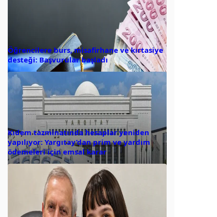
Öğrencilere burs, misafirhane ve kırtasiye
desteği: Başvurular başladı
Kıdem tazminatında hesaplar yeniden
yapılıyor: Yargıtay’dan prim ve yardım
ödemeleri için emsal karar