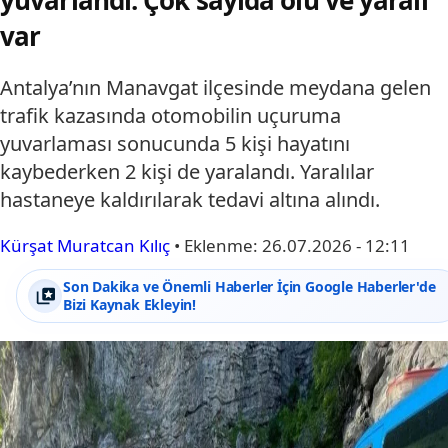
var
Antalya’nın Manavgat ilçesinde meydana gelen
trafik kazasında otomobilin uçuruma
yuvarlaması sonucunda 5 kişi hayatını
kaybederken 2 kişi de yaralandı. Yaralılar
hastaneye kaldırılarak tedavi altına alındı.
Kürşat Muratcan Kılıç
•
Eklenme:
26.07.2026 - 12:11
Son Dakika ve Önemli Haberler İçin Google Haberler'de
Bizi Kaynak Ekleyin!