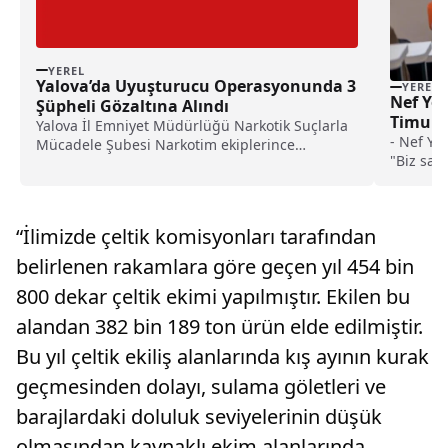
YEREL
Yalova’da Uyuşturucu Operasyonunda 3
YEREL
Nef Yö
Şüpheli Gözaltına Alındı
Timur, 
Yalova İl Emniyet Müdürlüğü Narkotik Suçlarla
konuk 
- Nef Yö
Mücadele Şubesi Narkotim ekiplerince
"Biz sad
düzenlenen eş zamanlı operasyonda...
hayatlar
“İlimizde çeltik komisyonları tarafından
belirlenen rakamlara göre geçen yıl 454 bin
800 dekar çeltik ekimi yapılmıştır. Ekilen bu
alandan 382 bin 189 ton ürün elde edilmiştir.
Bu yıl çeltik ekiliş alanlarında kış ayının kurak
geçmesinden dolayı, sulama göletleri ve
barajlardaki doluluk seviyelerinin düşük
olmasından kaynaklı ekim alanlarında