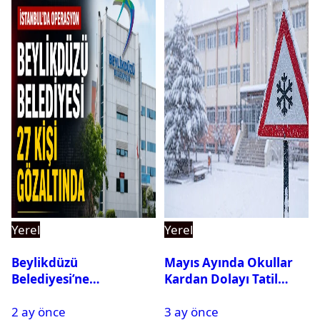
Yerel
Yerel
Beylikdüzü
Mayıs Ayında Okullar
Belediyesi’ne
Kardan Dolayı Tatil
Operasyon: 27 Kişi
Edildi
2 ay önce
3 ay önce
Gözaltına Alındı