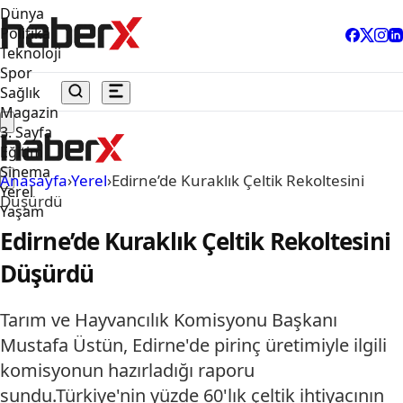
Dünya
Politika
Teknoloji
Spor
Sağlık
Magazin
3. Sayfa
Eğitim
Sinema
Anasayfa
›
Yerel
›
Edirne’de Kuraklık Çeltik Rekoltesini
Yerel
Düşürdü
Yaşam
Edirne’de Kuraklık Çeltik Rekoltesini
Düşürdü
Tarım ve Hayvancılık Komisyonu Başkanı
Mustafa Üstün, Edirne'de pirinç üretimiyle ilgili
komisyonun hazırladığı raporu
sundu.Türkiye'nin yüzde 60'lık çeltik ihtiyacının