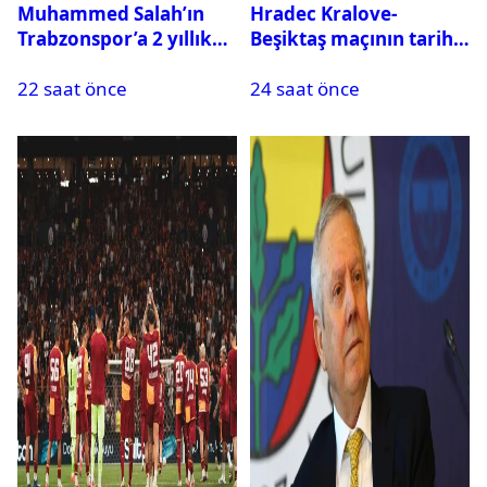
Muhammed Salah’ın
Hradec Kralove-
Trabzonspor’a 2 yıllık
Beşiktaş maçının tarihi
maliyeti belli oldu
ve saati açıklandı
22 saat önce
24 saat önce