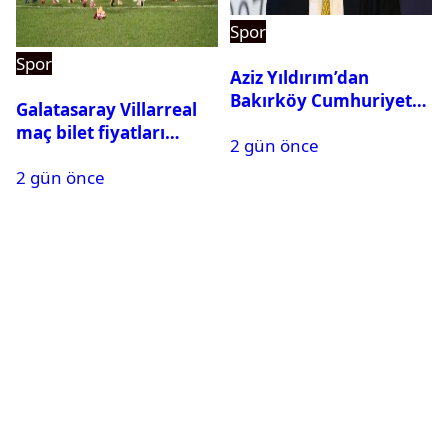
Spor
Spor
Aziz Yıldırım’dan
Bakırköy Cumhuriyet
Galatasaray Villarreal
Başsavcılığına suç
maç bilet fiyatları
2 gün önce
duyurusu
açıklandı
2 gün önce