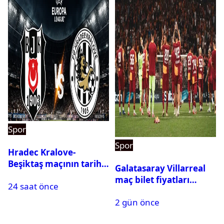
Spor
Spor
Hradec Kralove-
Beşiktaş maçının tarihi
Galatasaray Villarreal
ve saati açıklandı
maç bilet fiyatları
24 saat önce
açıklandı
2 gün önce