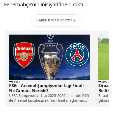
Fenerbahçe’nin inisiyatifine bıraktı.
HABER DEVAM EDIYOR
SPOR
SPOR
PSG – Arsenal Şampiyonlar Ligi Finali
Ziraat Türkiy
Ne Zaman, Nerede?
Belli O
UEFA Şampiyonlar Ligi 2025-2026 finalinde PSG
Ziraat T
ile Arsenal karşılaşacak. Yarı final maçlarının
çekimi, 
ardından finale yükselen takımlar ve final tarihi
Doğan...
belli oldu.