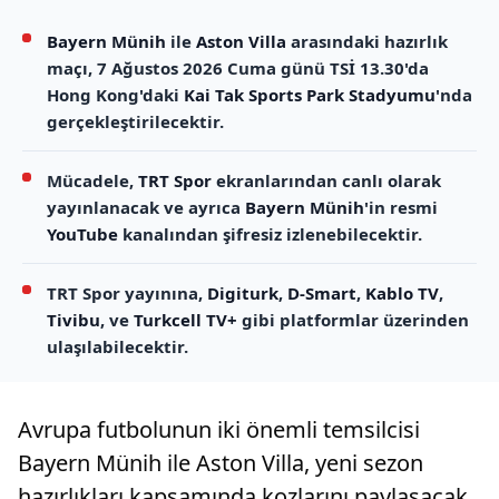
Bayern Münih
ile
Aston Villa
arasındaki hazırlık
maçı, 7 Ağustos 2026 Cuma günü TSİ 13.30'da
Hong Kong'daki
Kai Tak Sports Park Stadyumu
'nda
gerçekleştirilecektir.
Mücadele,
TRT Spor
ekranlarından canlı olarak
yayınlanacak ve ayrıca
Bayern Münih
'in resmi
YouTube
kanalından şifresiz izlenebilecektir.
TRT Spor yayınına,
Digiturk
,
D-Smart
,
Kablo TV
,
Tivibu
, ve
Turkcell TV+
gibi platformlar üzerinden
ulaşılabilecektir.
Avrupa futbolunun iki önemli temsilcisi
Bayern Münih ile Aston Villa, yeni sezon
hazırlıkları kapsamında kozlarını paylaşacak.