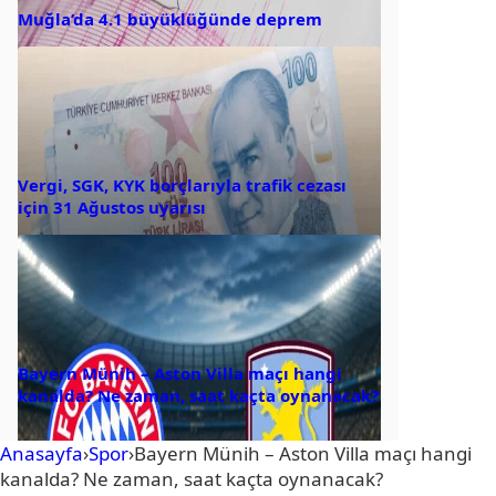
Muğla’da 4.1 büyüklüğünde deprem
Vergi, SGK, KYK borçlarıyla trafik cezası
için 31 Ağustos uyarısı
Bayern Münih – Aston Villa maçı hangi
kanalda? Ne zaman, saat kaçta oynanacak?
Anasayfa
›
Spor
›
Bayern Münih – Aston Villa maçı hangi
kanalda? Ne zaman, saat kaçta oynanacak?