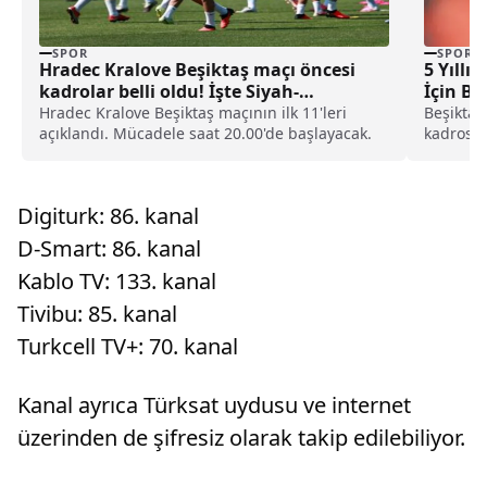
SPOR
SPOR
Hradec Kralove Beşiktaş maçı öncesi
5 Yıll
kadrolar belli oldu! İşte Siyah-
İçin B
Beyazlıların 11’i
Hradec Kralove Beşiktaş maçının ilk 11'leri
Beşiktaş
açıklandı. Mücadele saat 20.00'de başlayacak.
kadrosun
beyazlıla
Digiturk: 86. kanal
D-Smart: 86. kanal
Kablo TV: 133. kanal
Tivibu: 85. kanal
Turkcell TV+: 70. kanal
Kanal ayrıca Türksat uydusu ve internet
üzerinden de şifresiz olarak takip edilebiliyor.