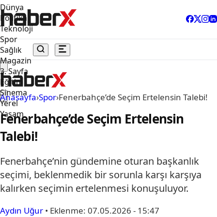
Dünya
Politika
Teknoloji
Spor
Sağlık
Magazin
3. Sayfa
Eğitim
Sinema
Anasayfa
›
Spor
›
Fenerbahçe’de Seçim Ertelensin Talebi!
Yerel
Yaşam
Fenerbahçe’de Seçim Ertelensin
Talebi!
Fenerbahçe’nin gündemine oturan başkanlık
seçimi, beklenmedik bir sorunla karşı karşıya
kalırken seçimin ertelenmesi konuşuluyor.
Aydın Uğur
•
Eklenme:
07.05.2026 - 15:47