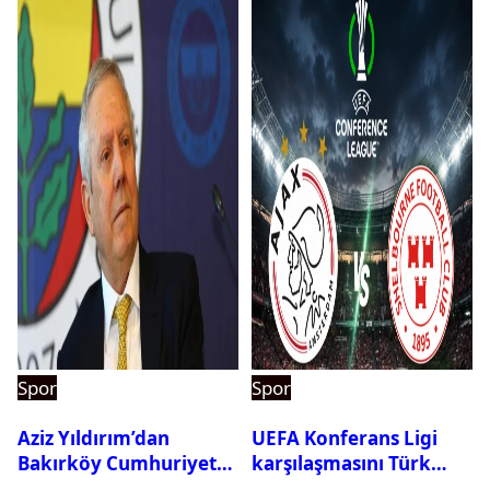
Spor
Spor
Aziz Yıldırım’dan
UEFA Konferans Ligi
Bakırköy Cumhuriyet
karşılaşmasını Türk
Başsavcılığına suç
hakem yönetecek