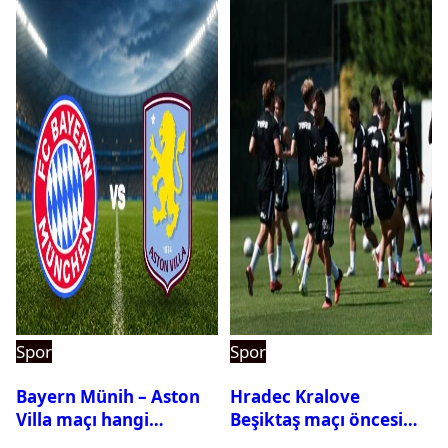
Spor
Spor
Bayern Münih – Aston
Hradec Kralove
Villa maçı hangi
Beşiktaş maçı öncesi
kanalda? Ne zaman,
kadrolar belli oldu! İşte