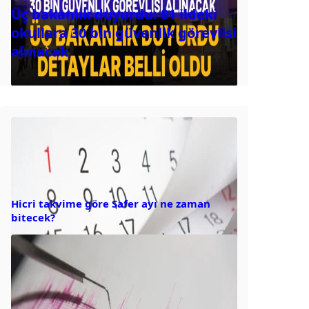
Üç bakanlık duyurdu: 81 ildeki
okullara 30 bin güvenlik görevlisi
alınacak
Hicri takvime göre Safer ayı ne zaman
bitecek?