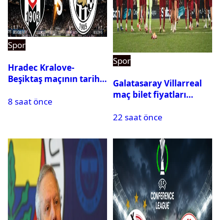
Spor
Spor
Hradec Kralove-
Beşiktaş maçının tarihi
Galatasaray Villarreal
ve saati açıklandı
maç bilet fiyatları
8 saat önce
açıklandı
22 saat önce