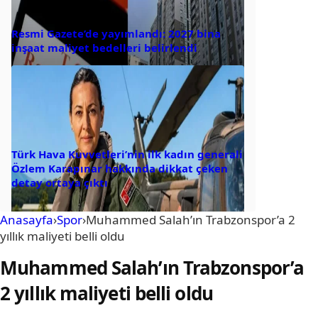
Resmi Gazete’de yayımlandı: 2027 bina
inşaat maliyet bedelleri belirlendi
Türk Hava Kuvvetleri’nin ilk kadın generali
Özlem Karapınar hakkında dikkat çeken
detay ortaya çıktı
Anasayfa
›
Spor
›
Muhammed Salah’ın Trabzonspor’a 2
yıllık maliyeti belli oldu
Muhammed Salah’ın Trabzonspor’a
2 yıllık maliyeti belli oldu