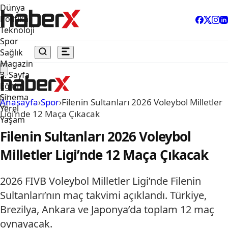
Dünya
Politika
Teknoloji
Spor
Sağlık
Magazin
3. Sayfa
Eğitim
Sinema
Anasayfa
›
Spor
›
Filenin Sultanları 2026 Voleybol Milletler
Yerel
Ligi’nde 12 Maça Çıkacak
Yaşam
Filenin Sultanları 2026 Voleybol
Milletler Ligi’nde 12 Maça Çıkacak
2026 FIVB Voleybol Milletler Ligi’nde Filenin
Sultanları’nın maç takvimi açıklandı. Türkiye,
Brezilya, Ankara ve Japonya’da toplam 12 maç
oynayacak.