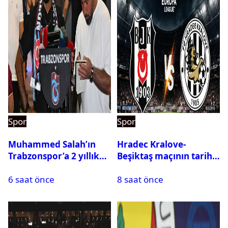
Spor
Spor
Muhammed Salah’ın
Hradec Kralove-
Trabzonspor’a 2 yıllık
Beşiktaş maçının tarihi
maliyeti belli oldu
ve saati açıklandı
6 saat önce
8 saat önce