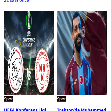
22 saat önce
Spor
Spor
UEFA Konferans Ligi
Trabzon’da Muhammed