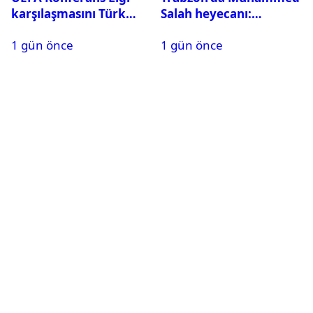
karşılaşmasını Türk
Salah heyecanı:
hakem yönetecek
Kombine biletler
1 gün önce
1 gün önce
tükeniyor