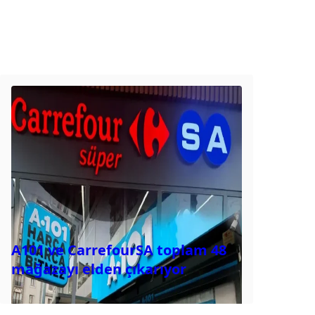
A101 ve CarrefourSA toplam 48
mağazayı elden çıkarıyor