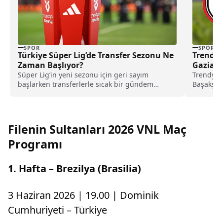
SPOR
SPOR
Türkiye Süper Lig’de Transfer Sezonu Ne
Trendyo
Zaman Başlıyor?
Gaziant
Süper Lig’in yeni sezonu için geri sayım
Trendyol
başlarken transferlerle sıcak bir gündem
Başakşeh
yaşanıyor. Peki, transfer sezonu ne zaman
FK'yı ağı
başlayacak? İşte merak edilenler...
Filenin Sultanları 2026 VNL Maç
Programı
1. Hafta – Brezilya (Brasilia)
3 Haziran 2026 | 19.00 | Dominik
Cumhuriyeti – Türkiye