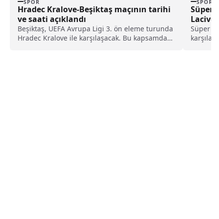
SPOR
SPOR
Hradec Kralove-Beşiktaş maçının tarihi
Süper K
ve saati açıklandı
Laciver
Olmay
Beşiktaş, UEFA Avrupa Ligi 3. ön eleme turunda
Süper Ku
Hradec Kralove ile karşılaşacak. Bu kapsamda
karşılaş
karşılaşmanın tarihi ve saati belli oldu.
futbolcu
alamaya