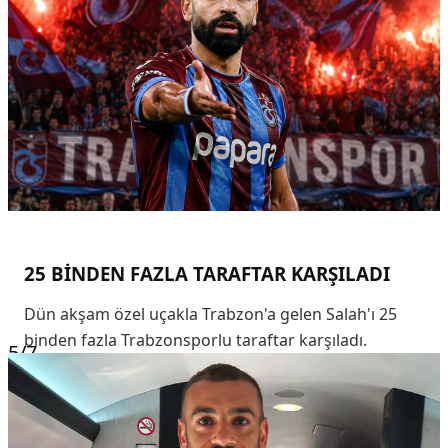
25 BİNDEN FAZLA TARAFTAR KARŞILADI
Dün akşam özel uçakla Trabzon'a gelen Salah'ı 25
binden fazla Trabzonsporlu taraftar karşıladı.
5
/7