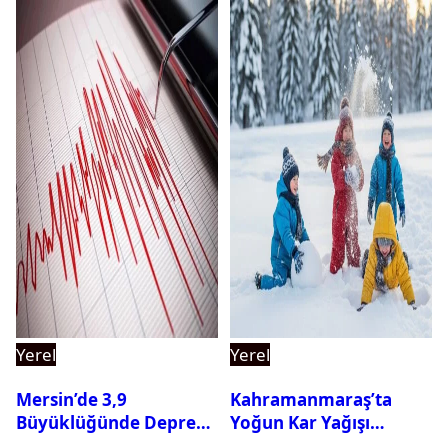
Yerel
Yerel
Mersin’de 3,9
Kahramanmaraş’ta
Büyüklüğünde Deprem
Yoğun Kar Yağışı
Oldu
Nedeniyle Okullar Yarın