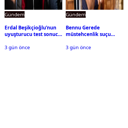
Gündem
Gündem
Erdal Beşikçioğlu’nun
Bennu Gerede
uyuşturucu test sonucu
müstehcenlik suçu
belli oldu
kapsamında gözaltına
3 gün önce
3 gün önce
alındı