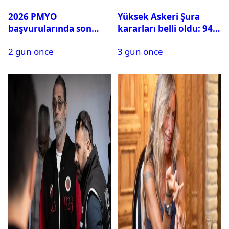
2026 PMYO
Yüksek Askeri Şura
başvurularında son
kararları belli oldu: 94
durum ne?
isim terfi etti
2 gün önce
3 gün önce