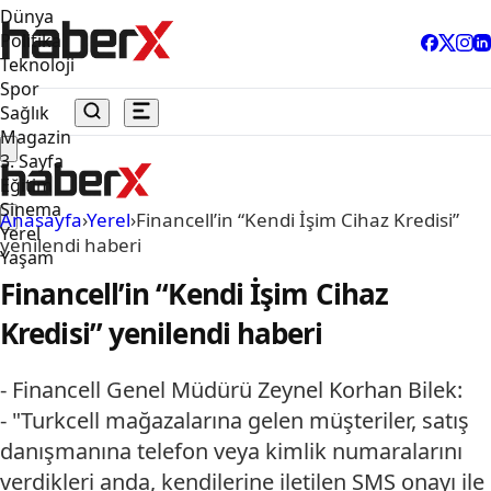
Dünya
Politika
Teknoloji
Spor
Sağlık
Magazin
3. Sayfa
Eğitim
Sinema
Anasayfa
›
Yerel
›
Financell’in “Kendi İşim Cihaz Kredisi”
Yerel
yenilendi haberi
Yaşam
Financell’in “Kendi İşim Cihaz
Kredisi” yenilendi haberi
- Financell Genel Müdürü Zeynel Korhan Bilek:
- "Turkcell mağazalarına gelen müşteriler, satış
danışmanına telefon veya kimlik numaralarını
verdikleri anda, kendilerine iletilen SMS onayı ile