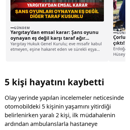
GÜNDEM
Yargıtay’dan emsal karar: Şans oyunu
GÜNDE
Çorlu t
oynayan eş değil karşı taraf ağır
çıktı!
kusurlu sayıldı
Yargıtay Hukuk Genel Kurulu; eve misafir kabul
Erdoğan 
etmeyen, eşine hakaret eden ve sürekli eşya
Hüseyin 
değiştirerek masraf çıkaran kadını ağır kusurlu
sayarak, kadının eşine tazminat ödemesine
karar verdi.
5 kişi hayatını kaybetti
Olay yerinde yapılan incelemeler neticesinde
otomobildeki 5 kişinin yaşamını yitirdiği
belirlenirken yaralı 2 kişi, ilk müdahalenin
ardından ambulanslarla hastaneye