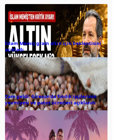
İslam Memiş gram altın için beklentisini
açıkladı
Zam geldi: Giresun’da fındık işçilerinin
yevmiyesi ve patoz ücretleri açıklandı