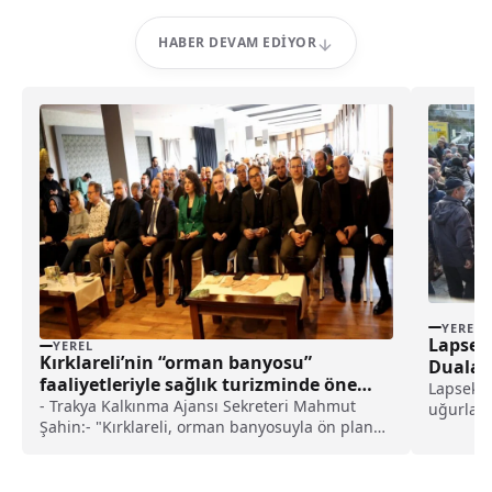
HABER DEVAM EDIYOR
YEREL
Lapseki
YEREL
Kırklareli’nin “orman banyosu”
Dualarl
faaliyetleriyle sağlık turizminde öne
Lapseki 
çıkması hedefleniyor haberi
- Trakya Kalkınma Ajansı Sekreteri Mahmut
uğurlam
Şahin:- "Kırklareli, orman banyosuyla ön plana
kutsal t
çıkacak. Bu anlamda potansiyeli çok fazla. Bu
çalışmaların inşallah Kırklareli'nin tanıtımına,
isminin duyulmasına fayda sağlayacağına