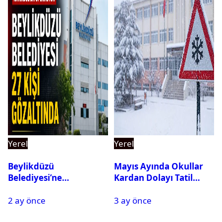
Yerel
Yerel
Beylikdüzü
Mayıs Ayında Okullar
Belediyesi’ne
Kardan Dolayı Tatil
Operasyon: 27 Kişi
Edildi
2 ay önce
3 ay önce
Gözaltına Alındı