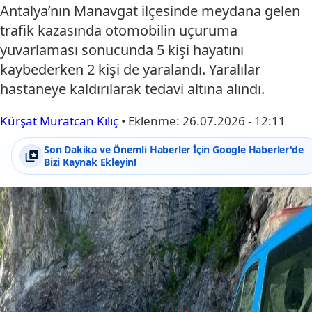
Antalya’nın Manavgat ilçesinde meydana gelen
trafik kazasında otomobilin uçuruma
yuvarlaması sonucunda 5 kişi hayatını
kaybederken 2 kişi de yaralandı. Yaralılar
hastaneye kaldırılarak tedavi altına alındı.
Kürşat Muratcan Kılıç
•
Eklenme:
26.07.2026 - 12:11
Son Dakika ve Önemli Haberler İçin Google Haberler'de
Bizi Kaynak Ekleyin!