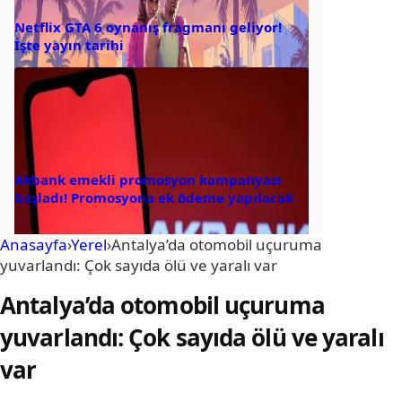
Netflix GTA 6 oynanış fragmanı geliyor!
İşte yayın tarihi
Akbank emekli promosyon kampanyası
başladı! Promosyona ek ödeme yapılacak
Anasayfa
›
Yerel
›
Antalya’da otomobil uçuruma
yuvarlandı: Çok sayıda ölü ve yaralı var
Antalya’da otomobil uçuruma
yuvarlandı: Çok sayıda ölü ve yaralı
var