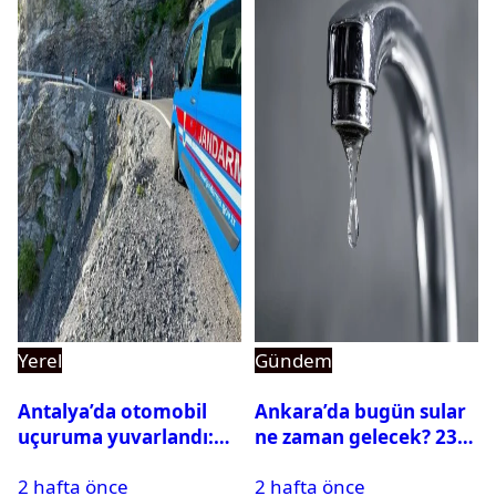
Yerel
Gündem
Antalya’da otomobil
Ankara’da bugün sular
uçuruma yuvarlandı:
ne zaman gelecek? 23
Çok sayıda ölü ve yaralı
Temmuz 2026 ilçe ilçe
2 hafta önce
2 hafta önce
var
su kesintisi sorgulama