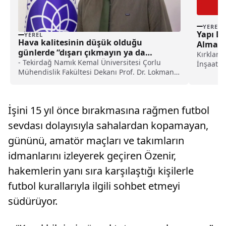
YEREL
Yapı D
YEREL
Hava kalitesinin düşük olduğu
Alma Yö
günlerde “dışarı çıkmayın ya da
Kırklare
maskeyle çıkın” tavsiyesi haberi
- Tekirdağ Namık Kemal Üniversitesi Çorlu
İnşaat M
Mühendislik Fakültesi Dekanı Prof. Dr. Lokman
Kadir Kıl
Hakan Tecer:- "Hava kirliliği aslında bir çevresel
problem olmakla birlikte doğrudan insan
sağlığını da etkiliyor. Bir insan günde ortalama
İşini 15 yıl önce bırakmasına rağmen futbol
2-2,5 litre su tüketirken, yaklaşık 20 bin litre
hava solumaktadır. Bu nedenle solunan
sevdası dolayısıyla sahalardan kopamayan,
havanın kalitesi, bireylerin sağlığını doğrudan
gününü, amatör maçları ve takımların
belirleyen bir faktördür"
idmanlarını izleyerek geçiren Özenir,
hakemlerin yanı sıra karşılaştığı kişilerle
futbol kurallarıyla ilgili sohbet etmeyi
südürüyor.