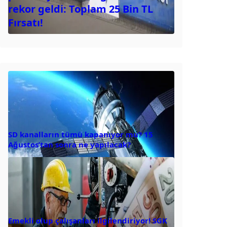
rekor geldi: Toplam 25 Bin TL
Fırsatı!
SD kanalların tümü kapanıyor mu? 15
Ağustos’tan sonra ne yapılacak?
Emekli olup çalışanları ilgilendiriyor! SGK