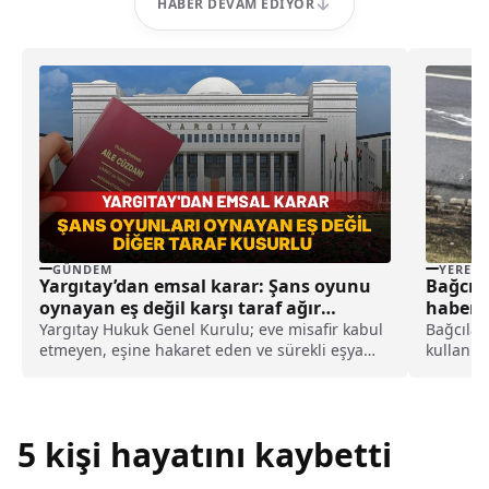
HABER DEVAM EDIYOR
GÜNDEM
YEREL
Yargıtay’dan emsal karar: Şans oyunu
Bağcıla
oynayan eş değil karşı taraf ağır
haberi
kusurlu sayıldı
Yargıtay Hukuk Genel Kurulu; eve misafir kabul
Bağcılar
etmeyen, eşine hakaret eden ve sürekli eşya
kullanıl
değiştirerek masraf çıkaran kadını ağır kusurlu
Mahmutb
sayarak, kadının eşine tazminat ödemesine
kullandı
karar verdi.
kısmınd
yangın çı
5 kişi hayatını kaybetti