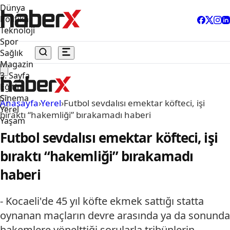
Dünya
Politika
Teknoloji
Spor
Sağlık
Magazin
3. Sayfa
Eğitim
Sinema
Anasayfa
›
Yerel
›
Futbol sevdalısı emektar köfteci, işi
Yerel
bıraktı “hakemliği” bırakamadı haberi
Yaşam
Futbol sevdalısı emektar köfteci, işi
bıraktı “hakemliği” bırakamadı
haberi
- Kocaeli'de 45 yıl köfte ekmek sattığı statta
oynanan maçların devre arasında ya da sonunda
hakemlere yönelttiği sorularla tribünlerin