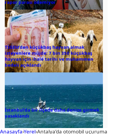
rapor parası ödemiyor
TİGEM’den küçükbaş hayvan almak
isteyenlere müjde: 7 bin 350 küçükbaş
hayvan için ihale tarihi ve muhammen
bedeli açıklandı
İstanbul’da bir ilçede daha denize girmek
yasaklandı
Anasayfa
›
Yerel
›
Antalya’da otomobil uçuruma