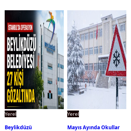
Yerel
Yerel
Beylikdüzü
Mayıs Ayında Okullar