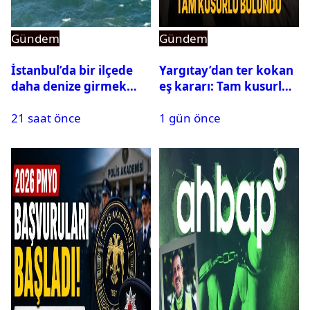
Gündem
Gündem
İstanbul’da bir ilçede
Yargıtay’dan ter kokan
daha denize girmek
eş kararı: Tam kusurlu
yasaklandı
bulundu
21 saat önce
1 gün önce