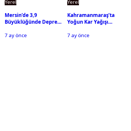
Yerel
Yerel
Mersin’de 3,9
Kahramanmaraş’ta
Büyüklüğünde Deprem
Yoğun Kar Yağışı
Oldu
Nedeniyle Okullar Yarın
7 ay önce
7 ay önce
Tatil