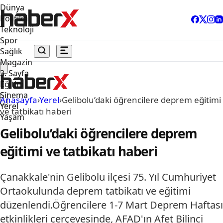
Dünya
Politika
Teknoloji
Spor
Sağlık
Magazin
3. Sayfa
Eğitim
Sinema
Anasayfa
›
Yerel
›
Gelibolu’daki öğrencilere deprem eğitimi
Yerel
ve tatbikatı haberi
Yaşam
Gelibolu’daki öğrencilere deprem
eğitimi ve tatbikatı haberi
Çanakkale'nin Gelibolu ilçesi 75. Yıl Cumhuriyet
Ortaokulunda deprem tatbikatı ve eğitimi
düzenlendi.Öğrencilere 1-7 Mart Deprem Haftası
etkinlikleri çerçevesinde, AFAD'ın Afet Bilinci