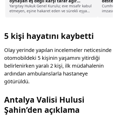
oynayan eş değil karşı taraf ağır
desteğ
kusurlu sayıldı
imzala
Yargıtay Hukuk Genel Kurulu; eve misafir kabul
Cumhurb
etmeyen, eşine hakaret eden ve sürekli eşya
imzasıyl
değiştirerek masraf çıkaran kadını ağır kusurlu
karar ka
sayarak, kadının eşine tazminat ödemesine
mücadele
karar verdi.
milyon k
ücretsiz 
5 kişi hayatını kaybetti
Olay yerinde yapılan incelemeler neticesinde
otomobildeki 5 kişinin yaşamını yitirdiği
belirlenirken yaralı 2 kişi, ilk müdahalenin
ardından ambulanslarla hastaneye
götürüldü.
Antalya Valisi Hulusi
Şahin’den açıklama