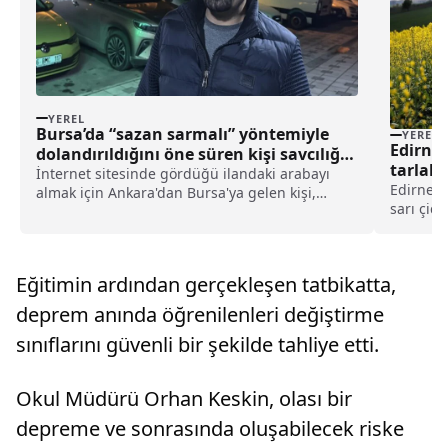
YEREL
Bursa’da “sazan sarmalı” yöntemiyle
YEREL
Edirne’
dolandırıldığını öne süren kişi savcılığa
tarlala
başvurdu haberi
İnternet sitesinde gördüğü ilandaki arabayı
Edirne’d
almak için Ankara'dan Bursa'ya gelen kişi,
sarı çiç
"sazan sarmalı" yöntemiyle dolandırıldığını
yapılan 
iddia ederek savcılığa suç duyurusunda
yaprakla
bulundu.Ankara'da yaşayan Seçkin Öztürk (41),
çiçek açt
bir internet s...
Eğitimin ardından gerçekleşen tatbikatta,
kanola g
deprem anında öğrenilenleri değiştirme
sınıflarını güvenli bir şekilde tahliye etti.
Okul Müdürü Orhan Keskin, olası bir
depreme ve sonrasında oluşabilecek riske