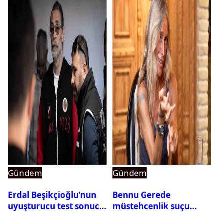
Gündem
Gündem
Erdal Beşikçioğlu’nun
Bennu Gerede
uyuşturucu test sonucu
müstehcenlik suçu
belli oldu
kapsamında gözaltına