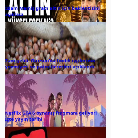
İslam Memiş gram altın için beklentisini
açıkladı
Zam geldi: Giresun’da fındık işçilerinin
yevmiyesi ve patoz ücretleri açıklandı
Netflix GTA 6 oynanış fragmanı geliyor!
İşte yayın tarihi