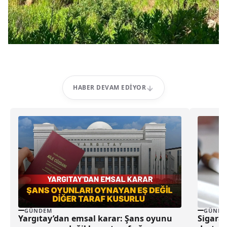
HABER DEVAM EDIYOR
GÜNDEM
GÜNDE
Yargıtay’dan emsal karar: Şans oyunu
Sigaray