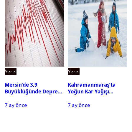
Yerel
Yerel
Mersin’de 3,9
Kahramanmaraş’ta
Büyüklüğünde Deprem
Yoğun Kar Yağışı
Oldu
Nedeniyle Okullar Yarın
7 ay önce
7 ay önce
Tatil