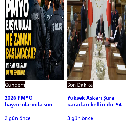
Gündem
Son Dakika
2026 PMYO
Yüksek Askeri Şura
başvurularında son
kararları belli oldu: 94
durum ne?
isim terfi etti
2 gün önce
3 gün önce