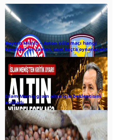
Bayern Münih – Aston Villa maçı hangi
kanalda? Ne zaman, saat kaçta oynanacak?
İslam Memiş gram altın için beklentisini
açıkladı