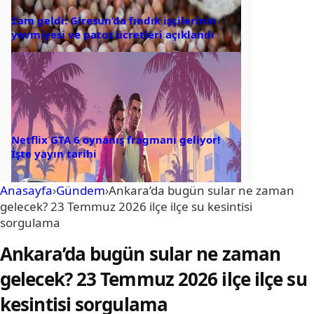
Zam geldi: Giresun’da fındık işçilerinin
yevmiyesi ve patoz ücretleri açıklandı
Netflix GTA 6 oynanış fragmanı geliyor!
İşte yayın tarihi
Anasayfa
›
Gündem
›
Ankara’da bugün sular ne zaman
gelecek? 23 Temmuz 2026 ilçe ilçe su kesintisi
sorgulama
Ankara’da bugün sular ne zaman
gelecek? 23 Temmuz 2026 ilçe ilçe su
kesintisi sorgulama