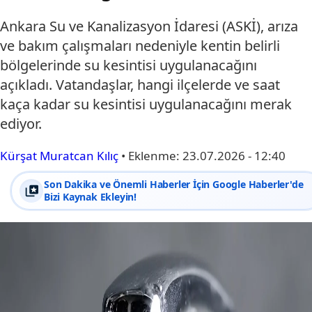
Ankara Su ve Kanalizasyon İdaresi (ASKİ), arıza
ve bakım çalışmaları nedeniyle kentin belirli
bölgelerinde su kesintisi uygulanacağını
açıkladı. Vatandaşlar, hangi ilçelerde ve saat
kaça kadar su kesintisi uygulanacağını merak
ediyor.
Kürşat Muratcan Kılıç
•
Eklenme:
23.07.2026 - 12:40
Son Dakika ve Önemli Haberler İçin Google Haberler'de
Bizi Kaynak Ekleyin!