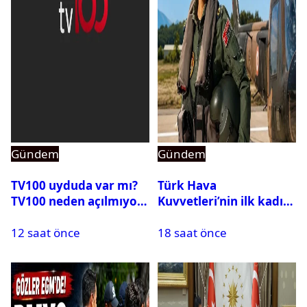
Gündem
Gündem
TV100 uyduda var mı?
Türk Hava
TV100 neden açılmıyor?
Kuvvetleri’nin ilk kadın
generali Özlem
12 saat önce
18 saat önce
Karapınar hakkında
dikkat çeken detay
ortaya çıktı