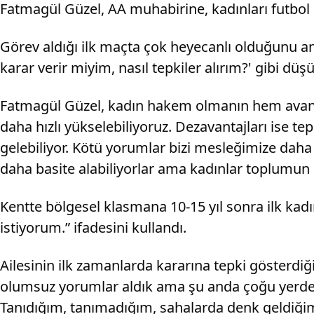
Fatmagül Güzel, AA muhabirine, kadınları futbol s
Görev aldığı ilk maçta çok heyecanlı olduğunu an
karar verir miyim, nasıl tepkiler alırım?' gibi düş
Fatmagül Güzel, kadın hakem olmanın hem avantaj
daha hızlı yükselebiliyoruz. Dezavantajları ise tep
gelebiliyor. Kötü yorumlar bizi mesleğimize daha 
daha basite alabiliyorlar ama kadınlar toplumun b
Kentte bölgesel klasmana 10-15 yıl sonra ilk ka
istiyorum.” ifadesini kullandı.
Ailesinin ilk zamanlarda kararına tepki gösterdiğ
olumsuz yorumlar aldık ama şu anda çoğu yerde '
Tanıdığım, tanımadığım, sahalarda denk geldiğim ç