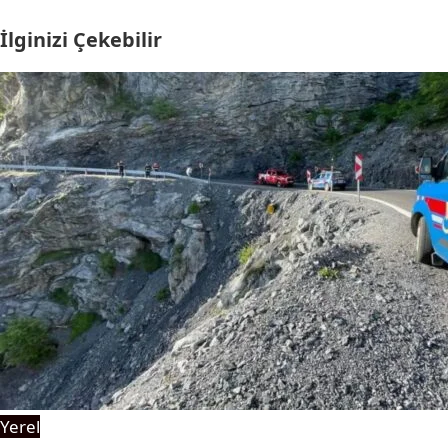
İlginizi Çekebilir
Yerel