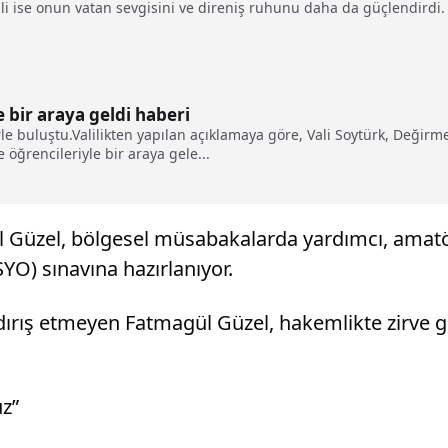
ali ise onun vatan sevgisini ve direniş ruhunu daha da güçlendirdi.
isiyle şekillenmiştir"- Emekli akademisyen ve yazar Prof. Dr. Musta
ının üstünden insanlar. Mehmet Akif de İstanbul'da yaşayan, İstanb
. Bu, onu daha iyi ifade eder"
e bir araya geldi haberi
rle buluştu.Valilikten yapılan açıklamaya göre, Vali Soytürk, Değir
 öğrencileriyle bir araya gele...
 Güzel, bölgesel müsabakalarda yardımcı, amatö
YO) sınavına hazırlanıyor.
rış etmeyen Fatmagül Güzel, hakemlikte zirve gö
uz”