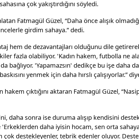
ahasına çok yakıştırdığını söyledi.
latan Fatmagül Güzel, “Daha önce alışık olmadığım
üncelerle girdim sahaya.” dedi.
 hem de dezavantajları olduğunu dile getirerek 
kiler fazla olabiliyor. 'Kadın hakem, futbolla ne a
da bağlıyor. 'Yapamazsın' dedikçe bu işe daha da s
askısını yenmek için daha hırslı çalışıyorlar.” di
dın hakem çıktığını aktaran Fatmagül Güzel, “Na
ini, daha sonra ise duruma alışıp kendisini deste
Erkeklerden daha iyisin hocam, sen orta sahaya 
ok destekleyenler, tebrik edenler oluyor. Destekl