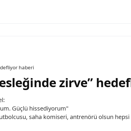
efliyor haberi
leğinde zirve” hedefl
l:
orum. Güçlü hissediyorum"
futbolcusu, saha komiseri, antrenörü olsun hepsi 