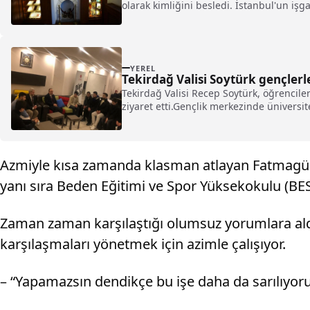
olarak kimliğini besledi. İstanbul'un işg
duyarlılık, büyük ölçüde İstanbul'un etk
insanların çoğu, cemiyetin orta tabakas
'İstanbul çocuğu' deme ihtiyacını duyduk
YEREL
Tekirdağ Valisi Soytürk gençlerl
Tekirdağ Valisi Recep Soytürk, öğrencile
ziyaret etti.Gençlik merkezinde üniversite
Azmiyle kısa zamanda klasman atlayan Fatmagül
yanı sıra Beden Eğitimi ve Spor Yüksekokulu (BES
Zaman zaman karşılaştığı olumsuz yorumlara aldı
karşılaşmaları yönetmek için azimle çalışıyor.
– “Yapamazsın dendikçe bu işe daha da sarılıyor