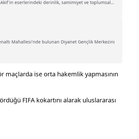
 Akif'in eserlerindeki derinlik, samimiyet ve toplumsal
fa İsmet Uzun:- "İstanbul beyefendisi dediğimiz
ul'da büyüyen bir insan. Bunun üzerine biz Akif'e
menaltı Mahallesi'nde bulunan Diyanet Gençlik Merkezini
r maçlarda ise orta hakemlik yapmasının
rdüğü FIFA kokartını alarak uluslararası