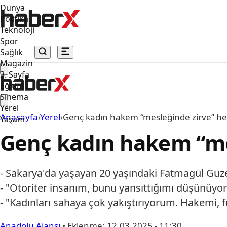
Dünya
Politika
Teknoloji
Spor
Sağlık
Magazin
3. Sayfa
Eğitim
Sinema
Yerel
Anasayfa
›
Yerel
›
Genç kadın hakem “mesleğinde zirve” hed
Yaşam
Genç kadın hakem “mes
- Sakarya'da yaşayan 20 yaşındaki Fatmagül Güze
- "Otoriter insanım, bunu yansıttığımı düşünüy
- "Kadınları sahaya çok yakıştırıyorum. Hakemi, 
Anadolu Ajansı
•
Eklenme:
12.03.2025 - 11:30