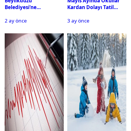
Beylikdüzü
Mayıs Ayında Okullar
Belediyesi’ne
Kardan Dolayı Tatil
Operasyon: 27 Kişi
Edildi
2 ay önce
3 ay önce
Gözaltına Alındı