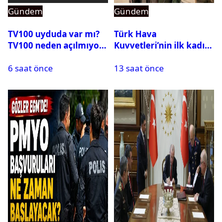
Gündem
Gündem
TV100 uyduda var mı?
Türk Hava
TV100 neden açılmıyor?
Kuvvetleri’nin ilk kadın
generali Özlem
6 saat önce
13 saat önce
Karapınar hakkında
dikkat çeken detay
ortaya çıktı