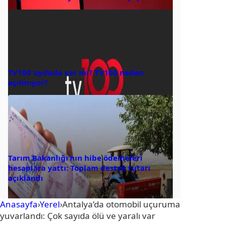
TV100 uyduda var mı? TV100 neden
açılmıyor?
Tarım Bakanlığı’nın hibe ödemeleri
hesaplara yattı: Toplam destek tutarı
açıklandı
Anasayfa
›
Yerel
›
Antalya’da otomobil uçuruma
yuvarlandı: Çok sayıda ölü ve yaralı var