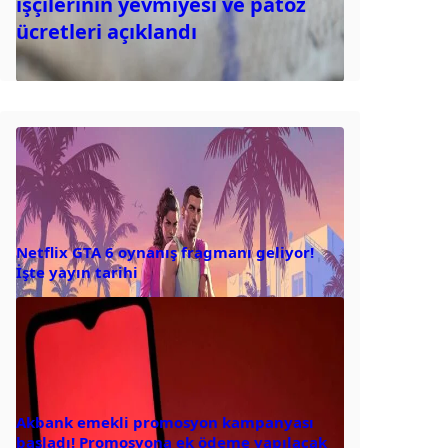
işçilerinin yevmiyesi ve patoz
ücretleri açıklandı
Netflix GTA 6 oynanış fragmanı geliyor!
İşte yayın tarihi
Akbank emekli promosyon kampanyası
başladı! Promosyona ek ödeme yapılacak