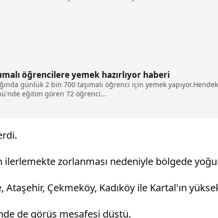
şımalı öğrencilere yemek hazırlıyor haberi
ağında günlük 2 bin 700 taşımalı öğrenci için yemek yapıyor.Hendek
mü'nde eğitim gören 72 öğrenci...
erdi.
lerlemekte zorlanması nedeniyle bölgede yoğun 
taşehir, Çekmeköy, Kadıköy ile Kartal'ın yüksek k
'nde de görüş mesafesi düştü.