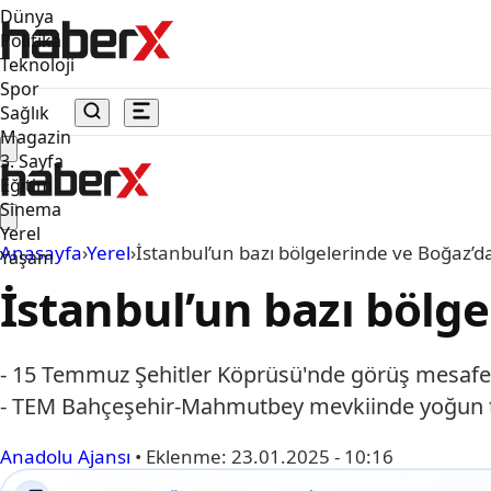
Dünya
Politika
Teknoloji
Spor
Sağlık
Magazin
3. Sayfa
Eğitim
Sinema
Yerel
Anasayfa
›
Yerel
›
İstanbul’un bazı bölgelerinde ve Boğaz’da 
Yaşam
İstanbul’un bazı bölge
- 15 Temmuz Şehitler Köprüsü'nde görüş mesafesini
- TEM Bahçeşehir-Mahmutbey mevkiinde yoğun t
Anadolu Ajansı
•
Eklenme:
23.01.2025 - 10:16