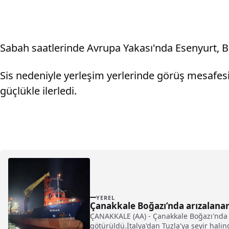
Sabah saatlerinde Avrupa Yakası'nda Esenyurt, B
Sis nedeniyle yerleşim yerlerinde görüş mesafesi 
güçlükle ilerledi.
YEREL
Çanakkale Boğazı’nda arızalanan
ÇANAKKALE (AA) - Çanakkale Boğazı'nda 
götürüldü.İtalya'dan Tuzla'ya seyir hal