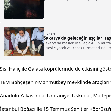
YEREL
Sakarya’da geleceğin aşçıları ta
Sakarya'da meslek liseliler, okulun mutf
Lisesi Yiyecek ve İçecek Hizmetleri Bölü
Sis, Haliç ile Galata köprülerinde de etkisini göst
TEM Bahçeşehir-Mahmutbey mevkiinde araçların i
Anadolu Yakası'nda, Ümraniye, Üsküdar, Maltepe, A
İstanbul Boğazı ile 15 Temmuz Şehitler Köprüsü