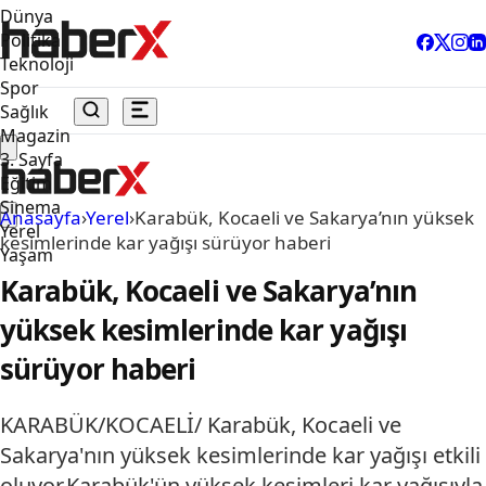
Dünya
Politika
Teknoloji
Spor
Sağlık
Magazin
3. Sayfa
Eğitim
Sinema
Anasayfa
›
Yerel
›
Karabük, Kocaeli ve Sakarya’nın yüksek
Yerel
kesimlerinde kar yağışı sürüyor haberi
Yaşam
Karabük, Kocaeli ve Sakarya’nın
yüksek kesimlerinde kar yağışı
sürüyor haberi
KARABÜK/KOCAELİ/ Karabük, Kocaeli ve
Sakarya'nın yüksek kesimlerinde kar yağışı etkili
oluyor.Karabük'ün yüksek kesimleri kar yağışıyla