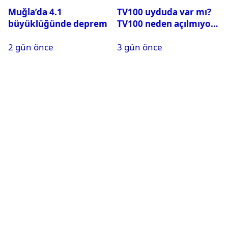
Muğla’da 4.1
TV100 uyduda var mı?
büyüklüğünde deprem
TV100 neden açılmıyor?
2 gün önce
3 gün önce