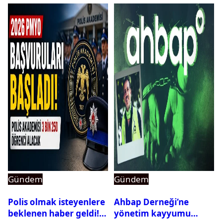
Gündem
Gündem
Polis olmak isteyenlere
Ahbap Derneği’ne
beklenen haber geldi!
yönetim kayyumu