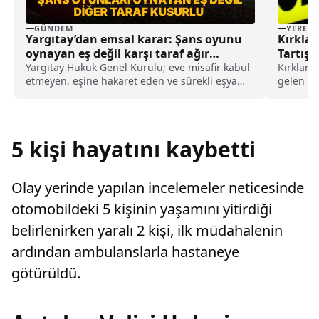
GÜNDEM
YEREL
Yargıtay’dan emsal karar: Şans oyunu
Kırklar
oynayan eş değil karşı taraf ağır
Tartışt
kusurlu sayıldı
Zanlı T
Yargıtay Hukuk Genel Kurulu; eve misafir kabul
Kırklare
etmeyen, eşine hakaret eden ve sürekli eşya
gelen de
değiştirerek masraf çıkaran kadını ağır kusurlu
ile evine.
sayarak, kadının eşine tazminat ödemesine
karar verdi.
5 kişi hayatını kaybetti
Olay yerinde yapılan incelemeler neticesinde
otomobildeki 5 kişinin yaşamını yitirdiği
belirlenirken yaralı 2 kişi, ilk müdahalenin
ardından ambulanslarla hastaneye
götürüldü.