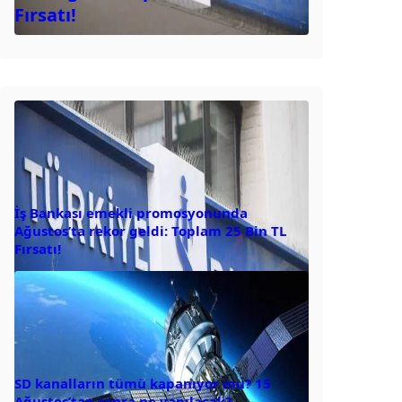
Fırsatı!
İş Bankası emekli promosyonunda
Ağustos’ta rekor geldi: Toplam 25 Bin TL
Fırsatı!
SD kanalların tümü kapanıyor mu? 15
Ağustos’tan sonra ne yapılacak?