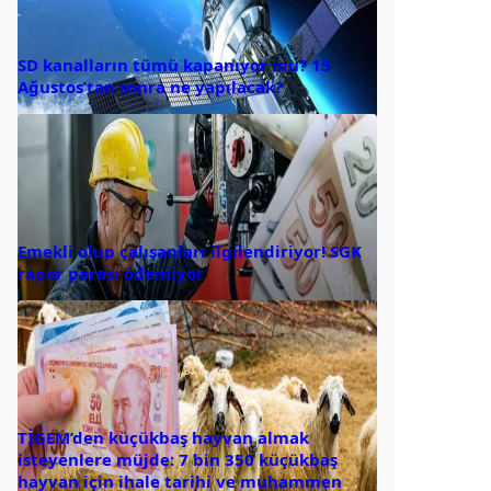
SD kanalların tümü kapanıyor mu? 15
Ağustos’tan sonra ne yapılacak?
Emekli olup çalışanları ilgilendiriyor! SGK
rapor parası ödemiyor
TİGEM’den küçükbaş hayvan almak
isteyenlere müjde: 7 bin 350 küçükbaş
hayvan için ihale tarihi ve muhammen