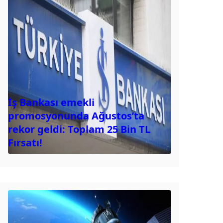
İş Bankası emekli
promosyonunda Ağustos’ta
rekor geldi: Toplam 25 Bin TL
Fırsatı!