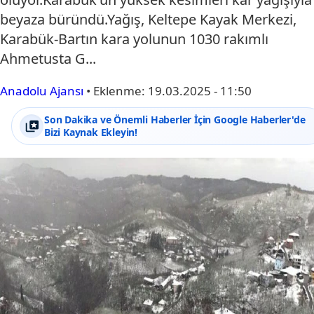
beyaza büründü.Yağış, Keltepe Kayak Merkezi,
Karabük-Bartın kara yolunun 1030 rakımlı
Ahmetusta G...
Anadolu Ajansı
•
Eklenme:
19.03.2025 - 11:50
Son Dakika ve Önemli Haberler İçin Google Haberler'de
Bizi Kaynak Ekleyin!