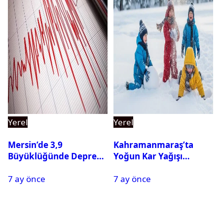
Yerel
Yerel
Mersin’de 3,9
Kahramanmaraş’ta
Büyüklüğünde Deprem
Yoğun Kar Yağışı
Oldu
Nedeniyle Okullar Yarın
7 ay önce
7 ay önce
Tatil