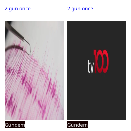
PMYO başvuruları açıldı
atandı: Kapatma davası
2 gün önce
2 gün önce
açıldı
Gündem
Gündem