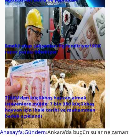
Emekli olup çalışanları ilgilendiriyor! SGK
rapor parası ödemiyor
TİGEM’den küçükbaş hayvan almak
isteyenlere müjde: 7 bin 350 küçükbaş
hayvan için ihale tarihi ve muhammen
bedeli açıklandı
Anasayfa
›
Gündem
›
Ankara’da bugün sular ne zaman