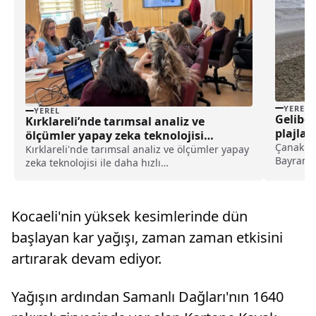
YEREL
YEREL
Gelibol
Kırklareli’nde tarımsal analiz ve
plajlar
ölçümler yapay zeka teknolojisi
Çanakkal
sayesinde daha hızlı yapılacak haberi
Kırklareli'nde tarımsal analiz ve ölçümler yapay
Bayramı 
zeka teknolojisi ile daha hızlı
temizlik 
yapılacak.Kırklareli Atatürk Toprak Su ve
Müdürlü
Tarımsal Meteoroloji Enstitüsünce hazırlanan
bağlı ek
ve Trakya Kalkınma Ajansı Teknik Destek
Kocaeli'nin yüksek kesimlerinde dün
Mezarlığı
Programı kapsamında deste...
başlayan kar yağışı, zaman zaman etkisini
artırarak devam ediyor.
Yağışın ardından Samanlı Dağları'nın 1640