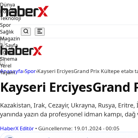
Dünya
Politika
Teknoloji
Spor
Sağlık
Magazin
3. Sayfa
Eğitim
Sinema
Yerel
Anasayfa
›
Spor
›
Kayseri ErciyesGrand Prix Kültepe etabı 
Yaşam
Kayseri ErciyesGrand 
Kazakistan, Irak, Cezayir, Ukrayna, Rusya, Eritre,
yanında yazın da profesyonel idman kampı, dağ v
HaberX Editör
•
Güncellenme:
19.01.2024 - 00:05