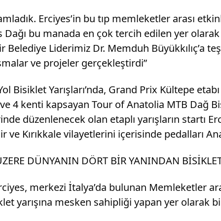
mladık. Erciyes’in bu tıp memleketler arası etkinl
iyes Dağı bu manada en çok tercih edilen yer olarak
lediye Liderimiz Dr. Memduh Büyükkılıç’a teşek
malar ve projeler gerçekleştirdi”
ol Bisiklet Yarışları’nda, Grand Prix Kültepe etab
n ve 4 kenti kapsayan Tour of Anatolia MTB Dağ Bi
rinde düzenlenecek olan etaplı yarışların startı E
ir ve Kırıkkale vilayetlerini içerisinde pedalları 
 ÜZERE DÜNYANIN DÖRT BİR YANINDAN BİSİKLE
iyes, merkezi İtalya’da bulunan Memleketler arası
let yarışına mesken sahipliği yapan yer olarak bil