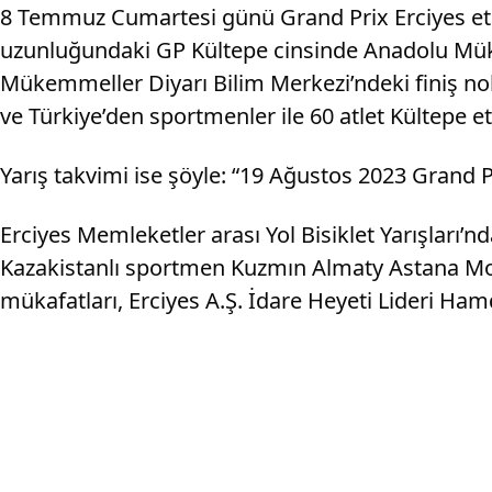
8 Temmuz Cumartesi günü Grand Prix Erciyes etabı 
uzunluğundaki GP Kültepe cinsinde Anadolu Müke
Mükemmeller Diyarı Bilim Merkezi’ndeki finiş nokt
ve Türkiye’den sportmenler ile 60 atlet Kültepe et
Yarış takvimi ise şöyle: “19 Ağustos 2023 Grand 
Erciyes Memleketler arası Yol Bisiklet Yarışları’n
Kazakistanlı sportmen Kuzmın Almaty Astana Mot
mükafatları, Erciyes A.Ş. İdare Heyeti Lideri Ham