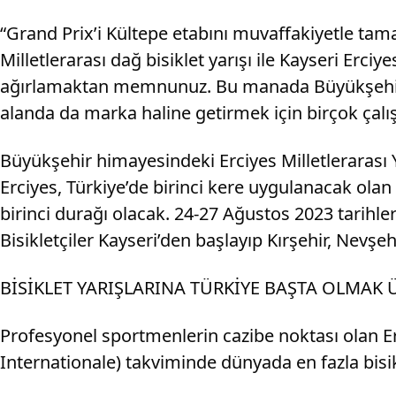
“Grand Prix’i Kültepe etabını muvaffakiyetle tama
Milletlerarası dağ bisiklet yarışı ile Kayseri Erc
ağırlamaktan memnunuz. Bu manada Büyükşehir Be
alanda da marka haline getirmek için birçok çalış
Büyükşehir himayesindeki Erciyes Milletlerarası Y
Erciyes, Türkiye’de birinci kere uygulanacak ola
birinci durağı olacak. 24-27 Ağustos 2023 tarihle
Bisikletçiler Kayseri’den başlayıp Kırşehir, Nevşeh
BİSİKLET YARIŞLARINA TÜRKİYE BAŞTA OLMAK
Profesyonel sportmenlerin cazibe noktası olan Erc
Internationale) takviminde dünyada en fazla bisik