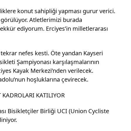
iklere konut sahipliği yapması gurur verici.
 görülüyor. Atletlerimizi burada
kür ediyorum. Erciyes’in milletlerarası
ı tekrar nefes kesti. Öte yandan Kayseri
sikleti Şampiyonası karşılaşmalarının
rciyes Kayak Merkezi’nden verilecek.
Anadolu’nun hoşluklarına çevirecek.
T KADROLARI KATILIYOR
 Bisikletçiler Birliği UCI (Union Cycliste
iniyor.