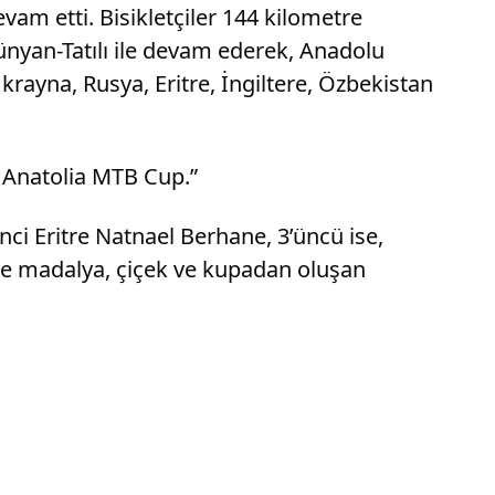
vam etti. Bisikletçiler 144 kilometre
nyan-Tatılı ile devam ederek, Anadolu
krayna, Rusya, Eritre, İngiltere, Özbekistan
f Anatolia MTB Cup.”
’nci Eritre Natnael Berhane, 3’üncü ise,
re madalya, çiçek ve kupadan oluşan