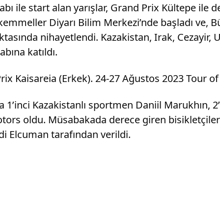
ile start alan yarışlar, Grand Prix Kültepe ile de
mmeller Diyarı Bilim Merkezi’nde başladı ve, Bü
asında nihayetlendi. Kazakistan, Irak, Cezayir, U
abına katıldı.
Prix Kaisareia (Erkek). 24-27 Ağustos 2023 Tour o
da 1’inci Kazakistanlı sportmen Daniil Marukhın, 2
ors oldu. Müsabakada derece giren bisikletçile
di Elcuman tarafından verildi.