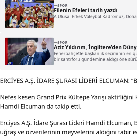
SPOR
Filenin Efeleri tarih yazdı
A Ulusal Erkek Voleybol Kadromuz, Doha’
SPOR
Aziz Yıldırım, İngiltere’den Düny
Fenerbahçe’de başkanlık seçiminin en gü
bir santrforu gündemine aldığı öne sür
ERCİYES A.Ş. İDARE ŞURASI LİDERİ ELCUMAN:
Nefes kesen Grand Prix Kültepe Yarışı aktifliğini
Hamdi Elcuman da takip etti.
Erciyes A.Ş. İdare Şurası Lideri Hamdi Elcuman, 
uğraş ve özverilerinin meyvelerini aldığını tabir 