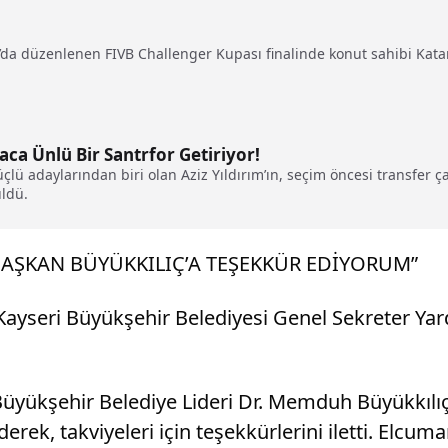
da düzenlenen FIVB Challenger Kupası finalinde konut sahibi Katar'
aca Ünlü Bir Santrfor Getiriyor!
çlü adaylarından biri olan Aziz Yıldırım’ın, seçim öncesi transfer
üldü.
 “BAŞKAN BÜYÜKKILIÇ’A TEŞEKKÜR EDİYORUM”
 Kayseri Büyükşehir Belediyesi Genel Sekreter Yard
Büyükşehir Belediye Lideri Dr. Memduh Büyükkılıç
ederek, takviyeleri için teşekkürlerini iletti. Elc