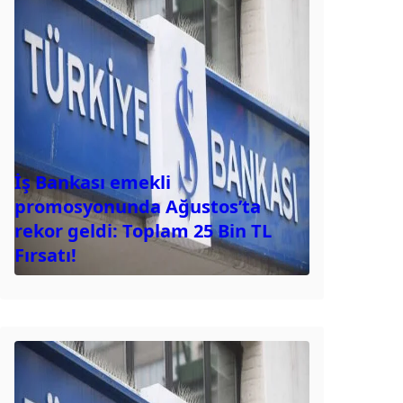
İş Bankası emekli
promosyonunda Ağustos’ta
rekor geldi: Toplam 25 Bin TL
Fırsatı!