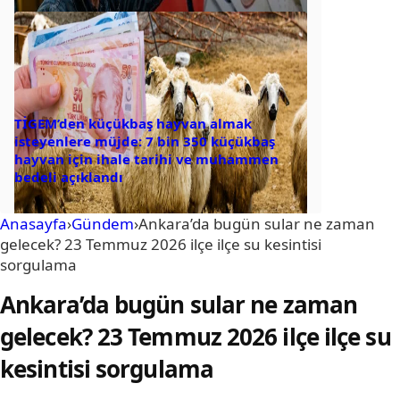
TİGEM’den küçükbaş hayvan almak
isteyenlere müjde: 7 bin 350 küçükbaş
hayvan için ihale tarihi ve muhammen
bedeli açıklandı
Anasayfa
›
Gündem
›
Ankara’da bugün sular ne zaman
gelecek? 23 Temmuz 2026 ilçe ilçe su kesintisi
sorgulama
Ankara’da bugün sular ne zaman
gelecek? 23 Temmuz 2026 ilçe ilçe su
kesintisi sorgulama