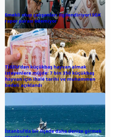
Emekli olup çalışanları ilgilendiriyor! SGK
rapor parası ödemiyor
TİGEM’den küçükbaş hayvan almak
isteyenlere müjde: 7 bin 350 küçükbaş
hayvan için ihale tarihi ve muhammen
bedeli açıklandı
İstanbul’da bir ilçede daha denize girmek
yasaklandı