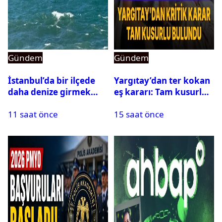
Gündem
Gündem
İstanbul’da bir ilçede
Yargıtay’dan ter kokan
daha denize girmek
eş kararı: Tam kusurlu
yasaklandı
bulundu
11 saat önce
15 saat önce