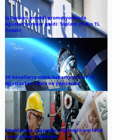
İş Bankası emekli promosyonunda
Ağustos’ta rekor geldi: Toplam 25 Bin TL
Fırsatı!
SD kanalların tümü kapanıyor mu? 15
Ağustos’tan sonra ne yapılacak?
Emekli olup çalışanları ilgilendiriyor! SGK
rapor parası ödemiyor