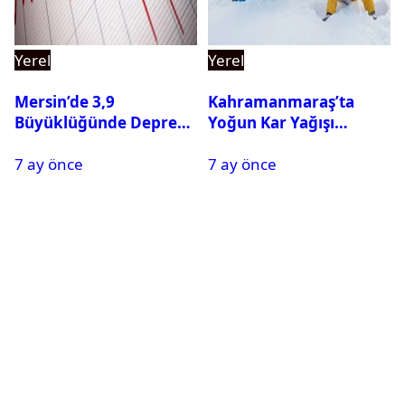
Yerel
Yerel
Mersin’de 3,9
Kahramanmaraş’ta
Büyüklüğünde Deprem
Yoğun Kar Yağışı
Oldu
Nedeniyle Okullar Yarın
7 ay önce
7 ay önce
Tatil