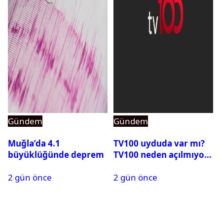
Gündem
Gündem
Muğla’da 4.1
TV100 uyduda var mı?
büyüklüğünde deprem
TV100 neden açılmıyor?
2 gün önce
2 gün önce