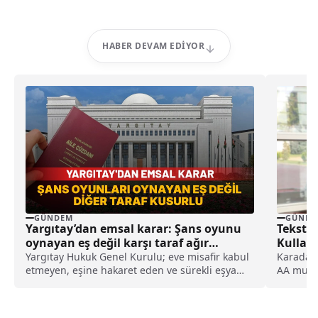
HABER DEVAM EDIYOR
GÜNDEM
GÜNDE
Yargıtay’dan emsal karar: Şans oyunu
Teksti
oynayan eş değil karşı taraf ağır
Kullanı
kusurlu sayıldı
Yargıtay Hukuk Genel Kurulu; eve misafir kabul
Karadağ,
etmeyen, eşine hakaret eden ve sürekli eşya
AA muhab
değiştirerek masraf çıkaran kadını ağır kusurlu
boyaların
sayarak, kadının eşine tazminat ödemesine
karar verdi.