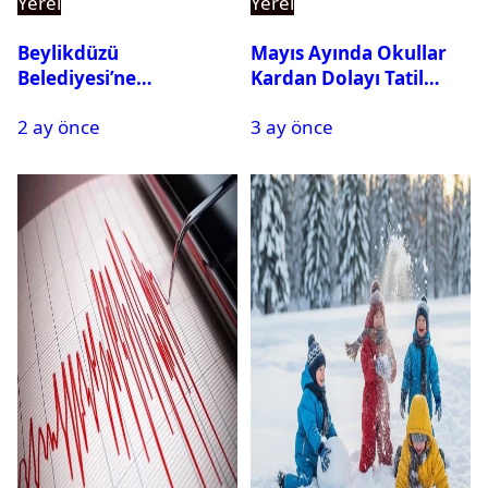
Yerel
Yerel
Beylikdüzü
Mayıs Ayında Okullar
Belediyesi’ne
Kardan Dolayı Tatil
Operasyon: 27 Kişi
Edildi
2 ay önce
3 ay önce
Gözaltına Alındı