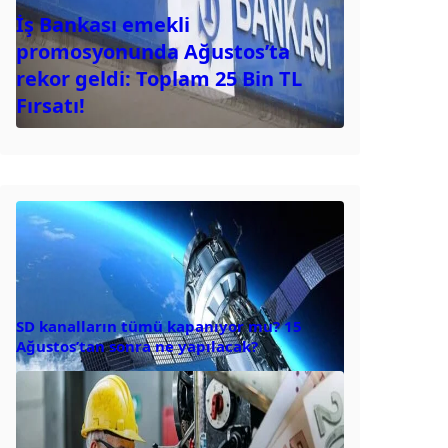
İş Bankası emekli
promosyonunda Ağustos’ta
rekor geldi: Toplam 25 Bin TL
Fırsatı!
SD kanalların tümü kapanıyor mu? 15
Ağustos’tan sonra ne yapılacak?