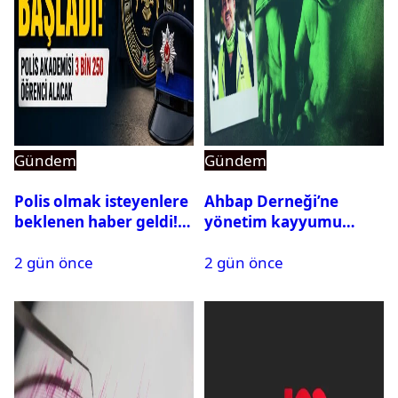
Gündem
Gündem
Polis olmak isteyenlere
Ahbap Derneği’ne
beklenen haber geldi!
yönetim kayyumu
PMYO başvuruları açıldı
atandı: Kapatma davası
2 gün önce
2 gün önce
açıldı