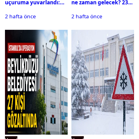
uçuruma yuvarlandı:
ne zaman gelecek? 23
Çok sayıda ölü ve yaralı
Temmuz 2026 ilçe ilçe
2 hafta önce
2 hafta önce
var
su kesintisi sorgulama