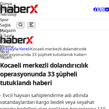
Dünya
Politika
Teknoloji
Spor
Sağlık
Magazin
3. Sayfa
Eğitim
Sinema
Anasayfa
›
Yerel
›
Kocaeli merkezli dolandırıcılık
Yerel
operasyonunda 33 şüpheli tutuklandı haberi
Yaşam
Kocaeli merkezli dolandırıcılık
operasyonunda 33 şüpheli
tutuklandı haberi
- Evcil hayvan sahiplendirme adı altında
vatandaşlardan kargo bedeli veya seyahat
sigorta bedelleri alan zanlıların hesaplarına 110