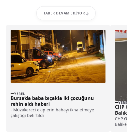
HABER DEVAM EDIYOR
YEREL
Bursa’da baba bıçakla iki çocuğunu
YEREL
rehin aldı haberi
CHP Ge
- Müzakereci ekiplerin babayı ikna etmeye
Balıkes
çalıştığı belirtildi
haberi
CHP Gene
Balıkesi
programı