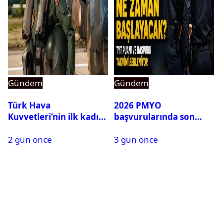
Gündem
Gündem
Türk Hava
2026 PMYO
Kuvvetleri’nin ilk kadın
başvurularında son
generali Özlem
durum ne?
2 gün önce
3 gün önce
Karapınar hakkında
dikkat çeken detay
ortaya çıktı