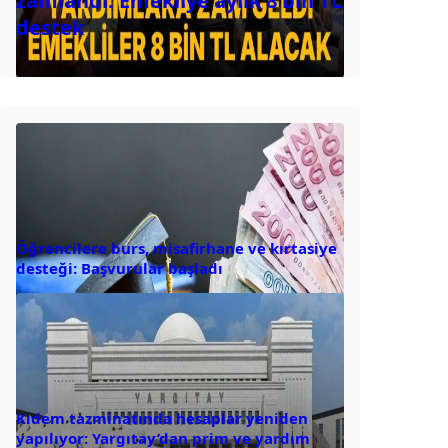
zamlandı: Emekliye aylık 8 bin TL
destek
Öğrencilere burs, misafirhane ve kırtasiye
desteği: Başvurular başladı
Kıdem tazminatında hesaplar yeniden
yapılıyor: Yargıtay’dan prim ve yardım