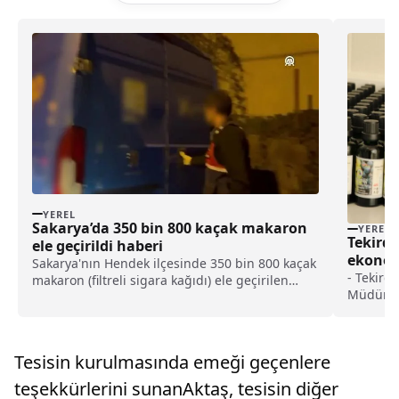
YEREL
Sakarya’da 350 bin 800 kaçak makaron
YEREL
Tekirda
ele geçirildi haberi
ekonom
Sakarya'nın Hendek ilçesinde 350 bin 800 kaçak
- Tekird
makaron (filtreli sigara kağıdı) ele geçirilen
Müdürlüğ
operasyonda gözaltına alınan 2 şüpheliden 1'i
Dr. Seçki
tutuklandı.Valilikten yapılan açıklamaya göre, İl
görülen 
Jandarma Komutanlığı Kaçakçılık Suçlarıyla...
yağı ve 
Tesisin kurulmasında emeği geçenlere
Antioksi
teşekkürlerini sunanAktaş, tesisin diğer