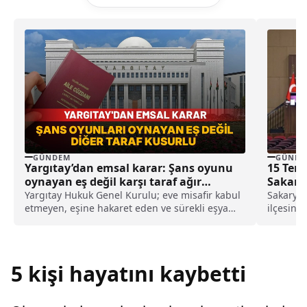
GÜNDEM
GÜNDE
Yargıtay’dan emsal karar: Şans oyunu
15 Tem
oynayan eş değil karşı taraf ağır
Sakary
kusurlu sayıldı
Sürüyo
Yargıtay Hukuk Genel Kurulu; eve misafir kabul
Sakarya 
etmeyen, eşine hakaret eden ve sürekli eşya
ilçesind
değiştirerek masraf çıkaran kadını ağır kusurlu
salonda.
sayarak, kadının eşine tazminat ödemesine
karar verdi.
5 kişi hayatını kaybetti