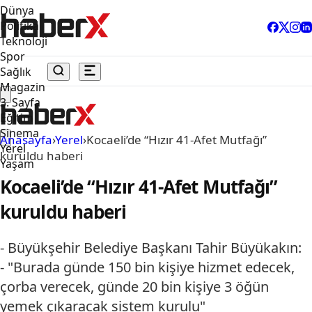
Dünya
Politika
Teknoloji
Spor
Sağlık
Magazin
3. Sayfa
Eğitim
Sinema
Anasayfa
›
Yerel
›
Kocaeli’de “Hızır 41-Afet Mutfağı”
Yerel
kuruldu haberi
Yaşam
Kocaeli’de “Hızır 41-Afet Mutfağı”
kuruldu haberi
- Büyükşehir Belediye Başkanı Tahir Büyükakın:
- "Burada günde 150 bin kişiye hizmet edecek,
çorba verecek, günde 20 bin kişiye 3 öğün
yemek çıkaracak sistem kurulu"