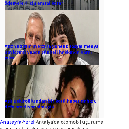
ödemeleri için emsal karar
Aziz Yıldırım’ın kızına yönelik sosyal medya
paylaşımı yapan şüpheli hakkında karar
çıktı
Aslı Bekiroğlu’ndan bir kötü haber daha: 8
defa ameliyat olmuştu
Anasayfa
›
Yerel
›
Antalya’da otomobil uçuruma
yuvarlandı: Çok sayıda ölü ve yaralı var