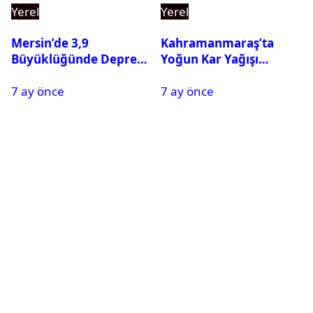
Yerel
Yerel
Mersin’de 3,9
Kahramanmaraş’ta
Büyüklüğünde Deprem
Yoğun Kar Yağışı
Oldu
Nedeniyle Okullar Yarın
7 ay önce
7 ay önce
Tatil