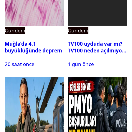
Gündem
Gündem
Muğla’da 4.1
TV100 uyduda var mı?
büyüklüğünde deprem
TV100 neden açılmıyor?
20 saat önce
1 gün önce