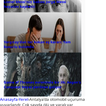
Lionel Messi’nin babası Jorge Messi
hayatını kaybetti
Yargıtay’dan ter kokan eş kararı: Tam
kusurlu bulundu
Game of Thrones evreninde bir ilk: Aegon’s
Conquest beyaz perdeye geliyor
Anasayfa
›
Yerel
›
Antalya’da otomobil uçuruma
yuvarlandı: Çok sayıda ölü ve yaralı var