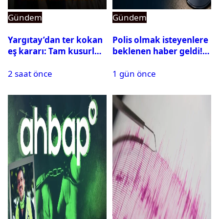
Gündem
Gündem
Yargıtay’dan ter kokan
Polis olmak isteyenlere
eş kararı: Tam kusurlu
beklenen haber geldi!
bulundu
PMYO başvuruları açıldı
2 saat önce
1 gün önce