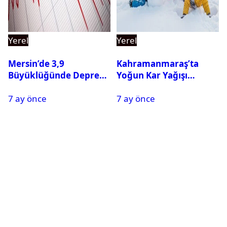
Yerel
Yerel
Mersin’de 3,9
Kahramanmaraş’ta
Büyüklüğünde Deprem
Yoğun Kar Yağışı
Oldu
Nedeniyle Okullar Yarın
7 ay önce
7 ay önce
Tatil