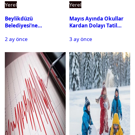
Yerel
Yerel
Beylikdüzü
Mayıs Ayında Okullar
Belediyesi’ne
Kardan Dolayı Tatil
Operasyon: 27 Kişi
Edildi
2 ay önce
3 ay önce
Gözaltına Alındı