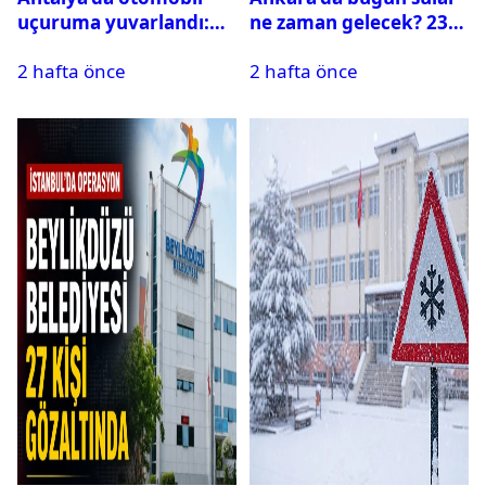
uçuruma yuvarlandı:
ne zaman gelecek? 23
Çok sayıda ölü ve yaralı
Temmuz 2026 ilçe ilçe
2 hafta önce
2 hafta önce
var
su kesintisi sorgulama