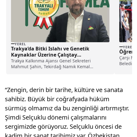
YEREL
YEREL
Trakya’da Bitki Islahı ve Genetik
Öğrenc
Kaynaklar Üzerine Çalıştay
Çarşı Ma
Gerçekleştirildi
Trakya Kalkınma Ajansı Genel Sekreteri
Belediye
Mahmut Şahin, Tekirdağ Namık Kemal
açıklama
Üniversitesi Ziraat Fakültesi Konferans...
“Zengin, derin bir tarihe, kültüre ve sanata
sahibiz. Büyük bir coğrafyada hüküm
sürmüş olmamız da bu zenginliği artırmıştır.
Şimdi Selçuklu dönemi çalışmalarını
sergimizde görüyoruz. Selçuklu öncesi de
kadim bir sanat tarihimiz var. Özbekistan