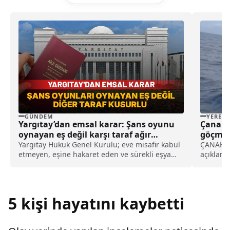
GÜNDEM
YEREL
Yargıtay’dan emsal karar: Şans oyunu
Çanakk
oynayan eş değil karşı taraf ağır
göçmen
kusurlu sayıldı
Yargıtay Hukuk Genel Kurulu; eve misafir kabul
ÇANAKKAL
etmeyen, eşine hakaret eden ve sürekli eşya
açıkları
değiştirerek masraf çıkaran kadını ağır kusurlu
sularına
sayarak, kadının eşine tazminat ödemesine
kurtarıl
karar verdi.
Komutanlı
bot için
5 kişi hayatını kaybetti