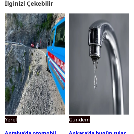
İlginizi Çekebilir
Yerel
Gündem
Antalya’da otomobil
Ankara’da bugün sular