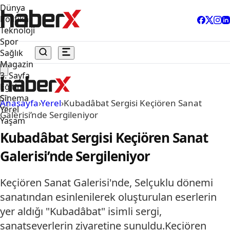
Dünya
Politika
Teknoloji
Spor
Sağlık
Magazin
3. Sayfa
Eğitim
Sinema
Anasayfa
›
Yerel
›
Kubadâbat Sergisi Keçiören Sanat
Yerel
Galerisi’nde Sergileniyor
Yaşam
Kubadâbat Sergisi Keçiören Sanat
Galerisi’nde Sergileniyor
Keçiören Sanat Galerisi'nde, Selçuklu dönemi
sanatından esinlenilerek oluşturulan eserlerin
yer aldığı "Kubadâbat" isimli sergi,
sanatseverlerin ziyaretine sunuldu.Keçiören