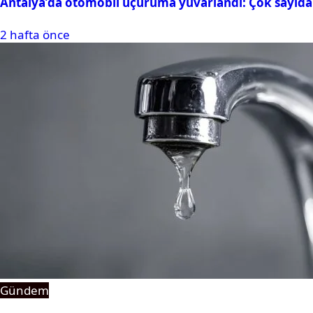
Antalya’da otomobil uçuruma yuvarlandı: Çok sayıda 
2 hafta önce
Gündem