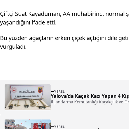
Çiftçi Suat Kayaduman, AA muhabirine, normal şa
yaşandığını ifade etti.
Bu yüzden ağaçların erken çiçek açtığını dile get
vurguladı.
YEREL
Yalova’da Kaçak Kazı Yapan 4 Kiş
İl Jandarma Komutanlığı Kaçakçılık ve O
YEREL