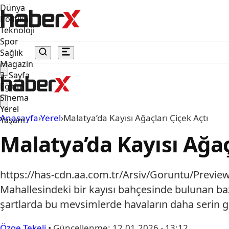
Dünya
Politika
Teknoloji
Spor
Sağlık
Magazin
3. Sayfa
Eğitim
Sinema
Yerel
Anasayfa
›
Yerel
›
Malatya’da Kayısı Ağaçları Çiçek Açtı
Yaşam
Malatya’da Kayısı Ağaç
https://has-cdn.aa.com.tr/Arsiv/Goruntu/Prev
Mahallesindeki bir kayısı bahçesinde bulunan ba
şartlarda bu mevsimlerde havaların daha serin gi
Özge Tekeli
•
Güncellenme:
12.01.2026 - 13:12