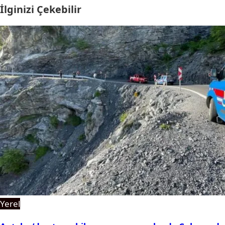
İlginizi Çekebilir
Yerel