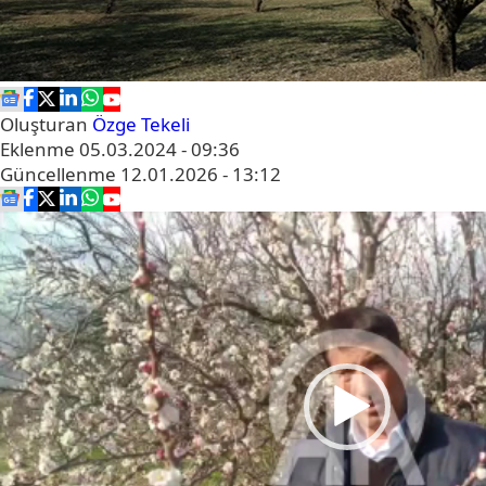
Oluşturan
Özge Tekeli
Eklenme
05.03.2024 - 09:36
Güncellenme
12.01.2026 - 13:12
Video
oynatıcı