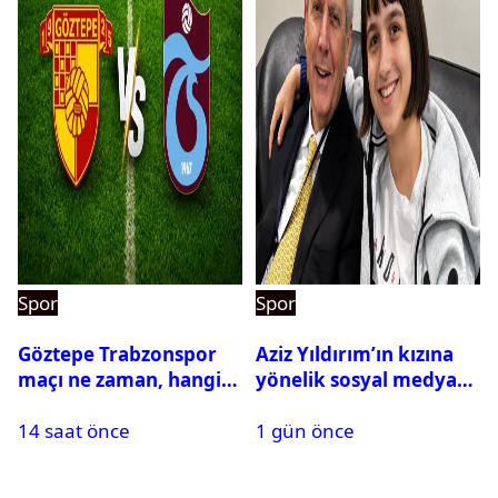
Spor
Spor
Göztepe Trabzonspor
Aziz Yıldırım’ın kızına
maçı ne zaman, hangi
yönelik sosyal medya
kanalda? Salah
paylaşımı yapan şüpheli
14 saat önce
1 gün önce
oynayacak mı?
hakkında karar çıktı