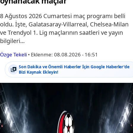
oynanacak maçlar
8 Ağustos 2026 Cumartesi maç programı belli
oldu. İşte, Galatasaray-Villarreal, Chelsea-Milan
ve Trendyol 1. Lig maçlarının saatleri ve yayın
bilgileri...
Özge Tekeli
•
Eklenme:
08.08.2026 - 16:51
Son Dakika ve Önemli Haberler İçin Google Haberler'de
Bizi Kaynak Ekleyin!