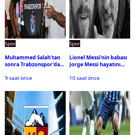
Spor
Spor
Muhammed Salah’tan
Lionel Messi’nin babası
sonra Trabzonspor’dan
Jorge Messi hayatını
bir rekor daha
kaybetti
9 saat önce
10 saat önce