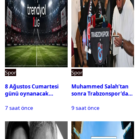
Spor
Spor
8 Ağustos Cumartesi
Muhammed Salah’tan
günü oynanacak
sonra Trabzonspor’dan
maçlar
bir rekor daha
7 saat önce
9 saat önce