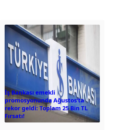
İş Bankası emekli
promosyonunda Ağustos’ta
rekor geldi: Toplam 25 Bin TL
Fırsatı!