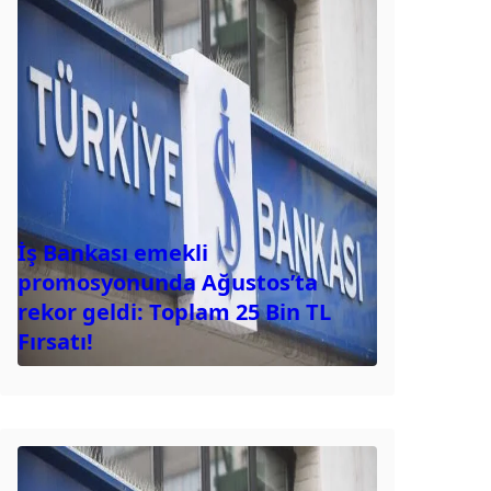
İş Bankası emekli
promosyonunda Ağustos’ta
rekor geldi: Toplam 25 Bin TL
Fırsatı!