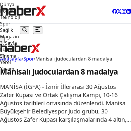
Dünya
Politika
Teknoloji
Spor
Sağlık
Magazin
3. Sayfa
Eğitim
Sinema
Anasayfa
›
Spor
›
Manisalı judoculardan 8 madalya
Yerel
Yaşam
Manisalı judoculardan 8 madalya
MANİSA (İGFA) - İzmir İllerarası 30 Ağustos
Zafer Kupası ve Ortak Çalışma Kampı, 10-16
Ağustos tarihleri ortasında düzenlendi. Manisa
Büyükşehir Belediyespor Judo grubu, 30
Ağustos Zafer Kupası karşılaşmalarında 4 altın,…