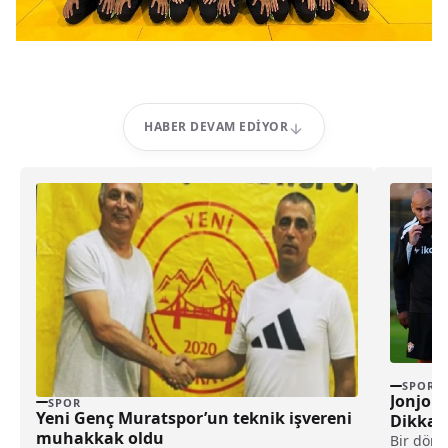
HABER DEVAM EDIYOR
SPOR
Jonjo S
SPOR
Yeni Genç Muratspor’un teknik işvereni
Dikkat
muhakkak oldu
Bir döne