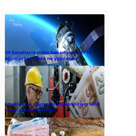
SD kanalların tümü kapanıyor mu? 15
Ağustos’tan sonra ne yapılacak?
Emekli olup çalışanları ilgilendiriyor! SGK
rapor parası ödemiyor