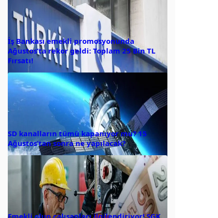
İş Bankası emekli promosyonunda
Ağustos’ta rekor geldi: Toplam 25 Bin TL
Fırsatı!
SD kanalların tümü kapanıyor mu? 15
Ağustos’tan sonra ne yapılacak?
Emekli olup çalışanları ilgilendiriyor! SGK