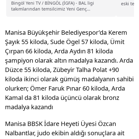
Bingöl Yeni TV / BİNGÖL (İGFA) - BAL ligi
eski tek
takımlarından temsilcimiz Yeni Genç
dışındak
Muratspor...
ifadeler 
Manisa Büyükşehir Belediyespor’da Kerem
Şayık 55 kiloda, Sude Ögel 57 kiloda, Ümit
Çırpan 66 kiloda, Arda Aydın 81 kiloda
şampiyon olarak altın madalya kazandı. Arda
Düzce 55 kiloda, Zübeyir Talha Polat +90
kiloda ikinci olarak gümüş madalyanın sahibi
olurken; Ömer Faruk Pınar 60 kiloda, Arda
Kamal da 81 kiloda üçüncü olarak bronz
madalya kazandı
Manisa BBSK İdare Heyeti Üyesi Özcan
Nalbantlar, judo ekibin aldığı sonuçlara ait