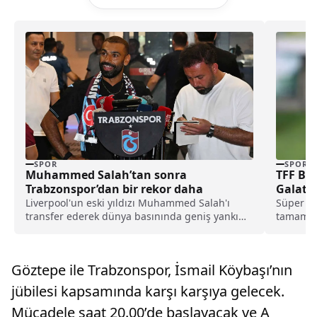
SPOR
SPOR
Muhammed Salah’tan sonra
TFF Ba
Trabzonspor’dan bir rekor daha
Galata
Katıla
Liverpool'un eski yıldızı Muhammed Salah'ı
Süper Li
transfer ederek dünya basınında geniş yankı
tamamlay
uyandıran Trabzonspor, yeni sezon kombine
katılımı
satışlarında 18 bine ulaşarak tarihinin en
yüksek kombine satış rekorunu kırdığını
Göztepe ile Trabzonspor, İsmail Köybaşı’nın
açıkladı.
jübilesi kapsamında karşı karşıya gelecek.
Mücadele saat 20.00’de başlayacak ve A