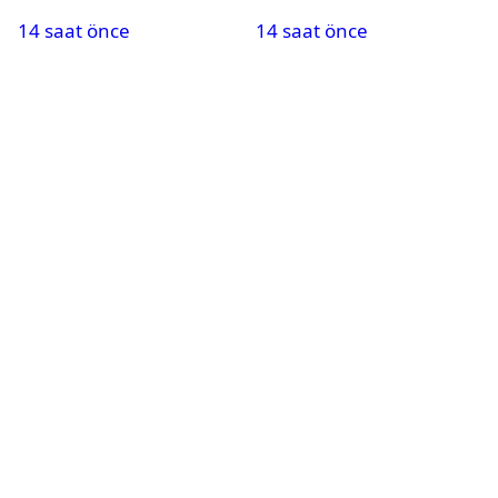
maçlar belli oldu
kanalda? Salah
14 saat önce
14 saat önce
oynayacak mı?