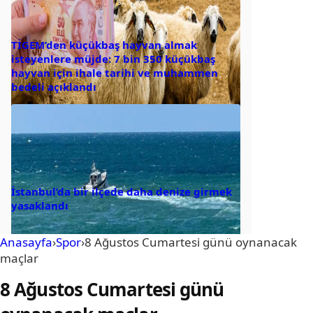
TİGEM’den küçükbaş hayvan almak
isteyenlere müjde: 7 bin 350 küçükbaş
hayvan için ihale tarihi ve muhammen
bedeli açıklandı
İstanbul’da bir ilçede daha denize girmek
yasaklandı
Anasayfa
›
Spor
›
8 Ağustos Cumartesi günü oynanacak
maçlar
8 Ağustos Cumartesi günü