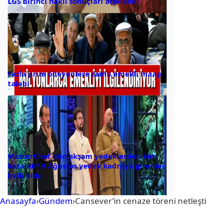
LGS birinci nakil sonuçları açıklandı
Fazla prim ödeyenlere zamlı emekli maaşı
talebi
MasterChef dün akşam yedeklerden kim
kazandı? 9 Ağustos yedek kadroya girenler
belli oldu
Anasayfa
›
Gündem
›
Cansever’in cenaze töreni netleşti