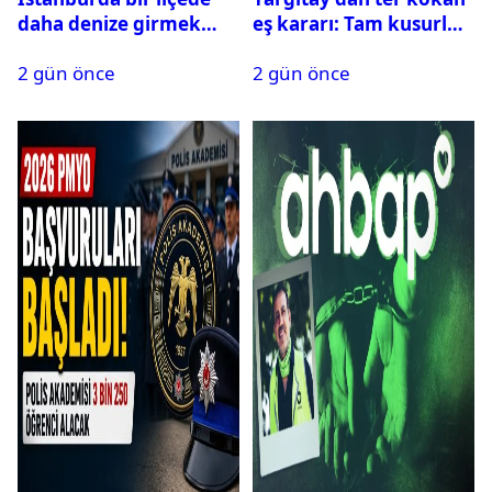
daha denize girmek
eş kararı: Tam kusurlu
yasaklandı
bulundu
2 gün önce
2 gün önce