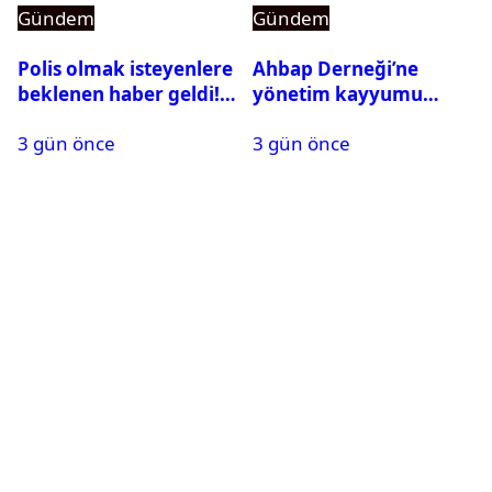
Gündem
Gündem
Polis olmak isteyenlere
Ahbap Derneği’ne
beklenen haber geldi!
yönetim kayyumu
PMYO başvuruları açıldı
atandı: Kapatma davası
3 gün önce
3 gün önce
açıldı