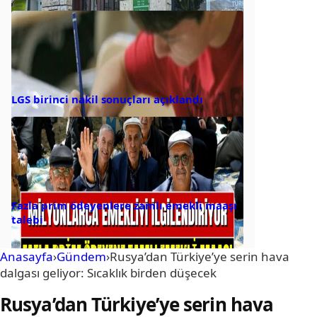
LGS birinci nakil sonuçları açıklandı
Fazla prim ödeyenlere zamlı emekli maaşı
talebi
Anasayfa
›
Gündem
›
Rusya’dan Türkiye’ye serin hava
dalgası geliyor: Sıcaklık birden düşecek
Rusya’dan Türkiye’ye serin hava