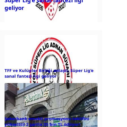
Süper Lig’e sanal fantezi ligi
geliyor
TFF ve Kulüpler Birliği anlaştı: Süper Lig’e
sanal fantezi ligi geliyor
Şekerbank emekli promosyonu teklifini
yükseltti! 2 şartla 35 bin TL ödüyor!