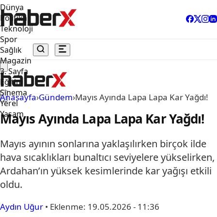
Dünya
Politika
Teknoloji
Spor
Sağlık
Magazin
3. Sayfa
Eğitim
Sinema
Anasayfa
›
Gündem
›
Mayıs Ayında Lapa Lapa Kar Yağdı!
Yerel
Yaşam
Mayıs Ayında Lapa Lapa Kar Yağdı!
Mayıs ayının sonlarına yaklaşılırken birçok ilde
hava sıcaklıkları bunaltıcı seviyelere yükselirken,
Ardahan’ın yüksek kesimlerinde kar yağışı etkili
oldu.
Aydın Uğur
•
Eklenme:
19.05.2026 - 11:36