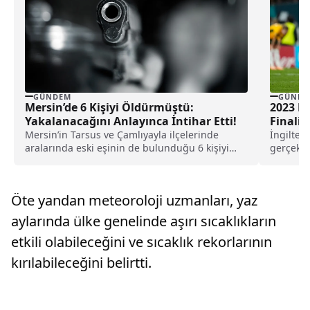
GÜNDEM
GÜNDE
Mersin’de 6 Kişiyi Öldürmüştü:
2023 F
Yakalanacağını Anlayınca İntihar Etti!
Finalis
Mersin’in Tarsus ve Çamlıyayla ilçelerinde
İngilter
aralarında eski eşinin de bulunduğu 6 kişiyi
gerçekle
silahla öldüren zanlı için geniş çaplı yakalama
adını yaz
çalışması başlatılmıştı. Katilin saklandığı evin
tespit edilmesinin ardından düzenlenen
Öte yandan meteoroloji uzmanları, yaz
operasyonda, yakalanacağını anlayan zanlı
yanındaki silahla intihar etti.
aylarında ülke genelinde aşırı sıcaklıkların
etkili olabileceğini ve sıcaklık rekorlarının
kırılabileceğini belirtti.