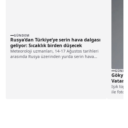
GÜNDEM
Rusya’dan Türkiye’ye serin hava dalgası
geliyor: Sıcaklık birden düşecek
Meteoroloji uzmanları, 14-17 Ağustos tarihleri
arasında Rusya üzerinden yurda serin hava
dalgasının giriş yapacağını, sıcaklıkların 6
dereceye kadar düşebileceğini ve yağışlı
GÜNDE
havanın etkili olabileceğini duyurdu.
Gökyüz
Vatanda
Işık top
ile foto
çeşitli y