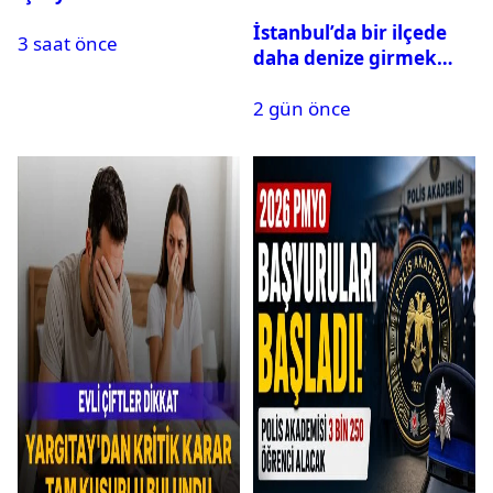
Meclis’ten geçti
İstanbul’da bir ilçede
3 saat önce
daha denize girmek
yasaklandı
2 gün önce