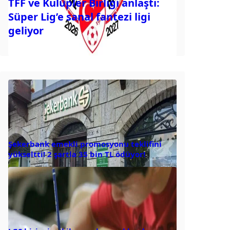
TFF ve Kulüpler Birliği anlaştı:
Süper Lig’e sanal fantezi ligi
geliyor
Şekerbank emekli promosyonu teklifini
yükseltti! 2 şartla 35 bin TL ödüyor!