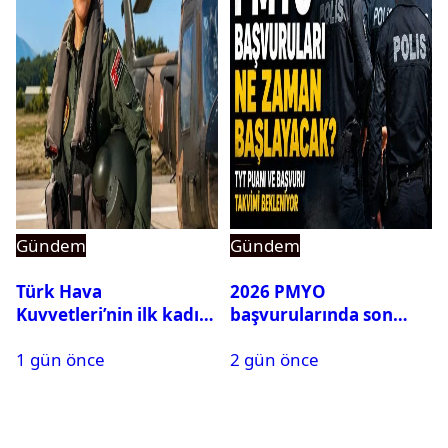
Gündem
Gündem
Türk Hava
2026 PMYO
Kuvvetleri’nin ilk kadın
başvurularında son
generali Özlem
durum ne?
1 gün önce
2 gün önce
Karapınar hakkında
dikkat çeken detay
ortaya çıktı