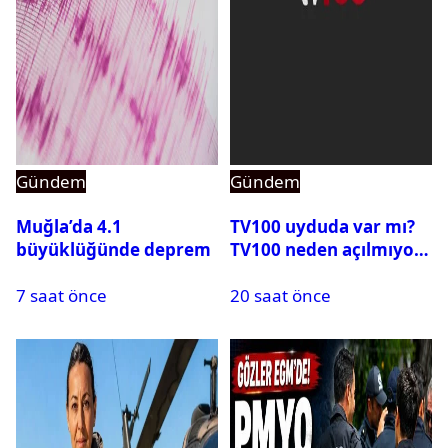
Gündem
Gündem
Muğla’da 4.1
TV100 uyduda var mı?
büyüklüğünde deprem
TV100 neden açılmıyor?
7 saat önce
20 saat önce