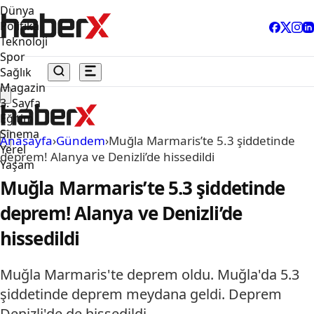
Dünya
Politika
Teknoloji
Spor
Sağlık
Magazin
3. Sayfa
Eğitim
Sinema
Anasayfa
›
Gündem
›
Muğla Marmaris’te 5.3 şiddetinde
Yerel
deprem! Alanya ve Denizli’de hissedildi
Yaşam
Muğla Marmaris’te 5.3 şiddetinde
deprem! Alanya ve Denizli’de
hissedildi
Muğla Marmaris'te deprem oldu. Muğla'da 5.3
şiddetinde deprem meydana geldi. Deprem
Denizli'de de hissedildi.