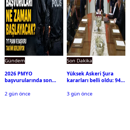
Gündem
Son Dakika
2026 PMYO
Yüksek Askeri Şura
başvurularında son
kararları belli oldu: 94
durum ne?
isim terfi etti
2 gün önce
3 gün önce