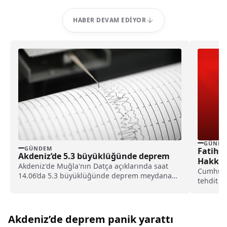
HABER DEVAM EDIYOR
GÜNDE
GÜNDEM
Fatih A
Akdeniz’de 5.3 büyüklüğünde deprem
Hakkın
Akdeniz'de Muğla'nın Datça açıklarında saat
Cumhurba
14.06’da 5.3 büyüklüğünde deprem meydana
tehdit i
geldi. Depremin yerin 19.87 kilometre
gazeteci 
derinliğinde yaşandığı öğrenildi.
Akdeniz’de deprem panik yarattı