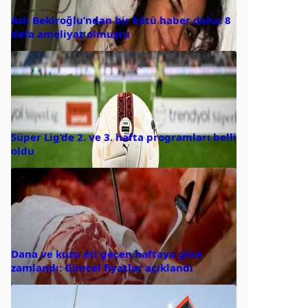
Aslı Bekiroğlu’ndan bir kötü haber daha: 8
defa ameliyat olmuştu
Süper Lig’de 2. ve 3. hafta programları belli
oldu
Dana ve kuzu eti geçen haftaya göre
zamlandı: Güncel fiyatlar açıklandı