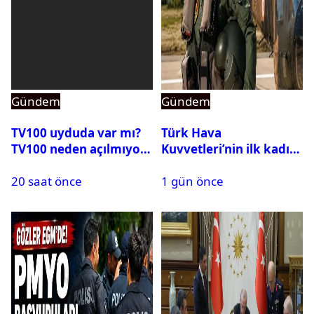
Gündem
Gündem
TV100 uyduda var mı?
Türk Hava
TV100 neden açılmıyor?
Kuvvetleri’nin ilk kadın
generali Özlem
20 saat önce
1 gün önce
Karapınar hakkında
dikkat çeken detay
ortaya çıktı