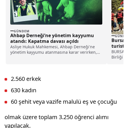
GÜNDEM
Ahbap Derneği’ne yönetim kayyumu
GÜNDE
Bursa y
atandı: Kapatma davası açıldı
turist 
Asliye Hukuk Mahkemesi, Ahbap Derneği'ne
BURSA (İ
yönetim kayyumu atanmasına karar verirken,
Birliği 
İstanbul Cumhuriyet Başsavcılığı ise, derneğin
Saraçoğl
kapatılması için Asliye Hukuk Mahkemesi'ne
dava açtı.
2.560 erkek
630 kadın
60 şehit veya vazife malulü eş ve çocuğu
olmak üzere toplam 3.250 öğrenci alımı
yapılacak.