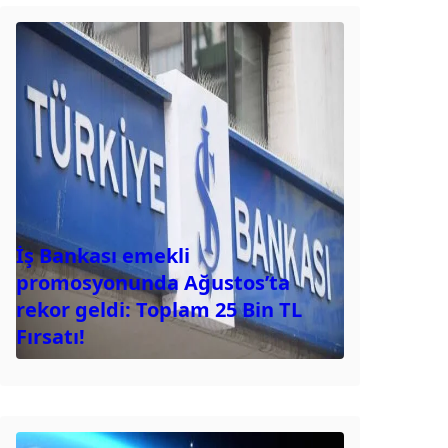
İş Bankası emekli
promosyonunda Ağustos’ta
rekor geldi: Toplam 25 Bin TL
Fırsatı!