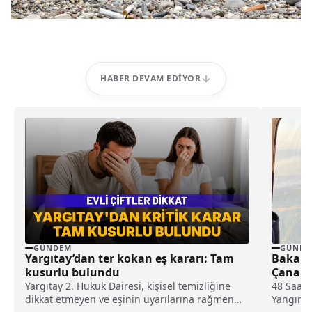
HABER DEVAM EDIYOR
GÜNDEM
GÜNDE
Yargıtay’dan ter kokan eş kararı: Tam
Bakan 
kusurlu bulundu
Çanakk
Yargıtay 2. Hukuk Dairesi, kişisel temizliğine
48 Saat 
dikkat etmeyen ve eşinin uyarılarına rağmen
Yangında