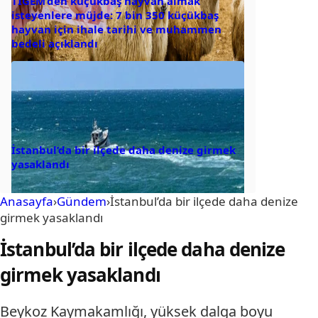
TİGEM’den küçükbaş hayvan almak
isteyenlere müjde: 7 bin 350 küçükbaş
hayvan için ihale tarihi ve muhammen
bedeli açıklandı
İstanbul’da bir ilçede daha denize girmek
yasaklandı
Anasayfa
›
Gündem
›
İstanbul’da bir ilçede daha denize
girmek yasaklandı
İstanbul’da bir ilçede daha denize
girmek yasaklandı
Beykoz Kaymakamlığı, yüksek dalga boyu