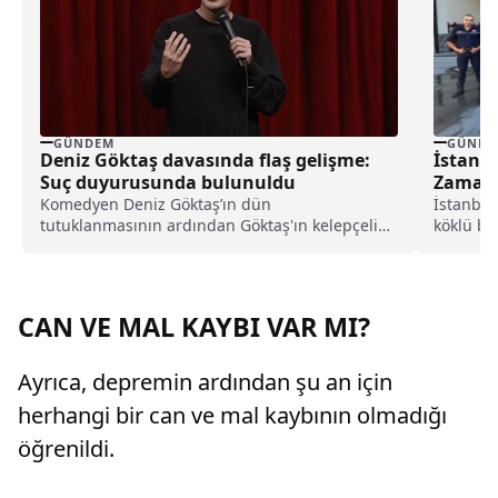
GÜNDEM
GÜNDE
Deniz Göktaş davasında flaş gelişme:
İstanbu
Suç duyurusunda bulunuldu
Zaman 
Komedyen Deniz Göktaş’ın dün
İstanbul
tutuklanmasının ardından Göktaş'ın kelepçeli
köklü bi
görüntülerinin yargıya taşındığı belirtildi.
Büyükşeh
CAN VE MAL KAYBI VAR MI?
Ayrıca, depremin ardından şu an için
herhangi bir can ve mal kaybının olmadığı
öğrenildi.