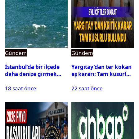
Gündem
Gündem
İstanbul’da bir ilçede
Yargıtay’dan ter kokan
daha denize girmek
eş kararı: Tam kusurlu
yasaklandı
bulundu
18 saat önce
22 saat önce