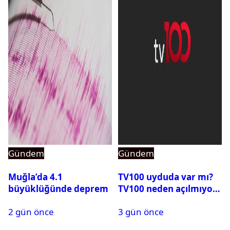
Gündem
Gündem
Muğla’da 4.1
TV100 uyduda var mı?
büyüklüğünde deprem
TV100 neden açılmıyor?
2 gün önce
3 gün önce