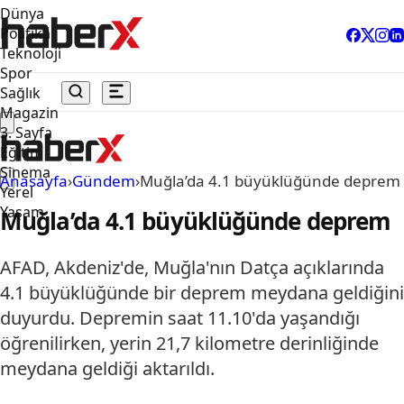
Dünya
Politika
Teknoloji
Spor
Sağlık
Magazin
3. Sayfa
Eğitim
Sinema
Anasayfa
›
Gündem
›
Muğla’da 4.1 büyüklüğünde deprem
Yerel
Yaşam
Muğla’da 4.1 büyüklüğünde deprem
AFAD, Akdeniz'de, Muğla'nın Datça açıklarında
4.1 büyüklüğünde bir deprem meydana geldiğini
duyurdu. Depremin saat 11.10'da yaşandığı
öğrenilirken, yerin 21,7 kilometre derinliğinde
meydana geldiği aktarıldı.