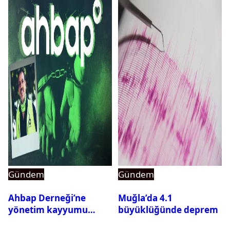
Gündem
Gündem
Ahbap Derneği’ne
Muğla’da 4.1
yönetim kayyumu
büyüklüğünde deprem
atandı: Kapatma davası