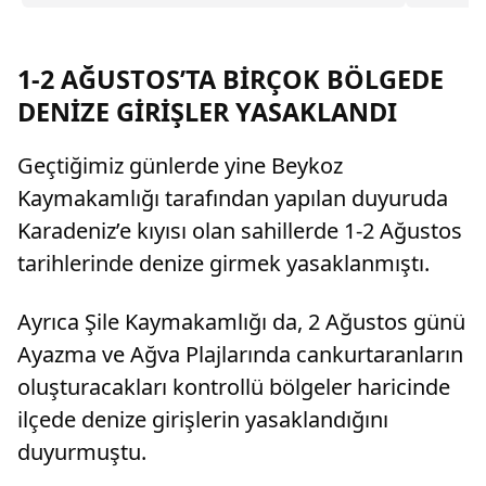
duş almayarak sürekli ter kokan kocayı tam
kusurlu buldu. Bu kapsamda çiftin
boşanmasına karar verilirken, kocanın 360 bin
lira tazminat ödemesine karar verildi.
1-2 AĞUSTOS’TA BİRÇOK BÖLGEDE
DENİZE GİRİŞLER YASAKLANDI
Geçtiğimiz günlerde yine Beykoz
Kaymakamlığı tarafından yapılan duyuruda
Karadeniz’e kıyısı olan sahillerde 1-2 Ağustos
tarihlerinde denize girmek yasaklanmıştı.
Ayrıca Şile Kaymakamlığı da, 2 Ağustos günü
Ayazma ve Ağva Plajlarında cankurtaranların
oluşturacakları kontrollü bölgeler haricinde
ilçede denize girişlerin yasaklandığını
duyurmuştu.