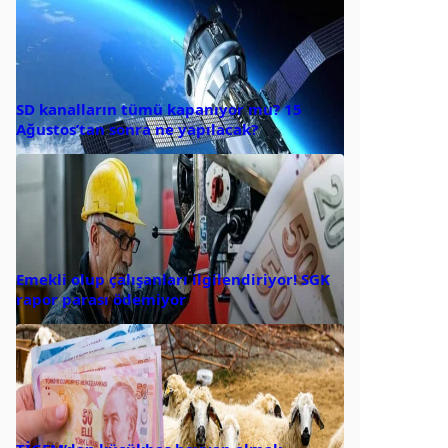
SD kanalların tümü kapanıyor mu? 15
Ağustos’tan sonra ne yapılacak?
Emekli olup çalışanları ilgilendiriyor! SGK
rapor parası ödemiyor