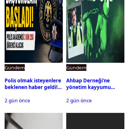
Gündem
Gündem
Polis olmak isteyenlere
Ahbap Derneği’ne
beklenen haber geldi!
yönetim kayyumu
PMYO başvuruları açıldı
atandı: Kapatma davası
2 gün önce
2 gün önce
açıldı