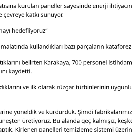
atısına kurulan paneller sayesinde enerji ihtiyacı
e çevreye katkı sunuyor.
mayı hedefliyoruz”
imalatında kullandıkları bazı parçaların kataforez
tıklarını belirten Karakaya, 700 personel istihdam 
nı kaydetti.
dıklarını ve ilk olarak rüzgar türbinlerinin uygunlu
rine yöneldik ve kurdurduk. Şimdi fabrikalarımızı
 güneşten üretiyoruz. Bu alanda geç kalmışız, keş
tık. Kirlenen panelleri temizleme sistemi üzeri