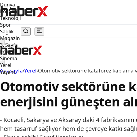
Dünya
Politika
Teknoloji
Spor
Sağlık
Magazin
3. Sayfa
Eğitim
Sinema
Yerel
Anasayfa
›
Yerel
›
Otomotiv sektörüne kataforez kaplama ve
Yaşam
Otomotiv sektörüne k
enerjisini güneşten al
- Kocaeli, Sakarya ve Aksaray'daki 4 fabrikasının
hem tasarruf sağlıyor hem de çevreye katkı sağl