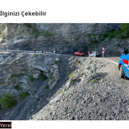
İlginizi Çekebilir
Yerel