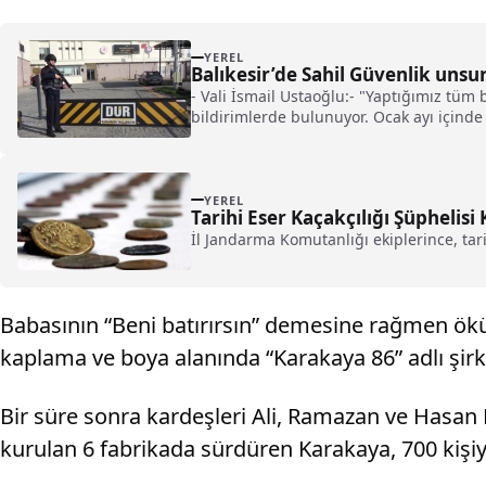
YEREL
Balıkesir’de Sahil Güvenlik unsu
- Vali İsmail Ustaoğlu:- "Yaptığımız tüm
bildirimlerde bulunuyor. Ocak ayı içinde
etkin mücadele verdiğimizin sonucunu 
YEREL
Tarihi Eser Kaçakçılığı Şüphelisi
İl Jandarma Komutanlığı ekiplerince, tar
Babasının “Beni batırırsın” demesine rağmen öküz
kaplama ve boya alanında “Karakaya 86” adlı şir
Bir süre sonra kardeşleri Ali, Ramazan ve Hasan K
kurulan 6 fabrikada sürdüren Karakaya, 700 kişiy