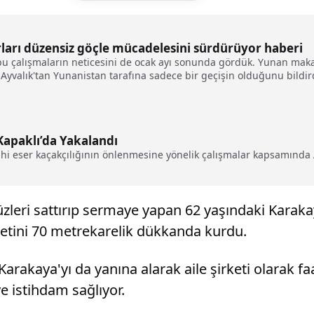
rları düzensiz göçle mücadelesini sürdürüyor haberi
 bu çalışmaların neticesini de ocak ayı sonunda gördük. Yunan makam
 Ayvalık'tan Yunanistan tarafına sadece bir geçişin olduğunu bildird
da göstermiş olduk"
 Kapaklı’da Yakalandı
ihi eser kaçakçılığının önlenmesine yönelik çalışmalar kapsamında 
leri sattırıp sermaye yapan 62 yaşındaki Karakay
ketini 70 metrekarelik dükkanda kurdu.
arakaya'yı da yanına alarak aile şirketi olarak fa
e istihdam sağlıyor.