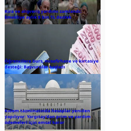
Kira ve alışveriş yardımı zamlandı:
Emekliye aylık 8 bin TL destek
Öğrencilere burs, misafirhane ve kırtasiye
desteği: Başvurular başladı
Kıdem tazminatında hesaplar yeniden
yapılıyor: Yargıtay’dan prim ve yardım
ödemeleri için emsal karar