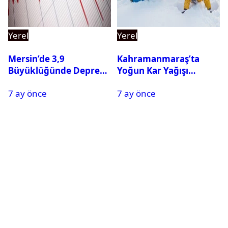
Yerel
Yerel
Mersin’de 3,9
Kahramanmaraş’ta
Büyüklüğünde Deprem
Yoğun Kar Yağışı
Oldu
Nedeniyle Okullar Yarın
7 ay önce
7 ay önce
Tatil