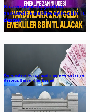
Kira ve alışveriş yardımı
zamlandı: Emekliye aylık 8 bin TL
destek
Öğrencilere burs, misafirhane ve kırtasiye
desteği: Başvurular başladı