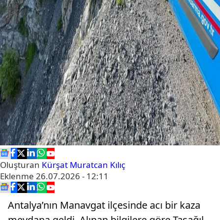
Oluşturan
Kürşat Muratcan Kılıç
Eklenme
26.07.2026 - 12:11
Antalya’nın Manavgat ilçesinde acı bir kaza
meydana geldi. Alınan bilgilere göre Taşağıl-