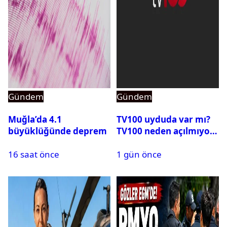
Gündem
Gündem
Muğla’da 4.1
TV100 uyduda var mı?
büyüklüğünde deprem
TV100 neden açılmıyor?
16 saat önce
1 gün önce