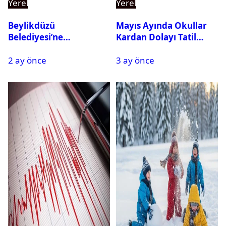
Yerel
Yerel
Beylikdüzü
Mayıs Ayında Okullar
Belediyesi’ne
Kardan Dolayı Tatil
Operasyon: 27 Kişi
Edildi
2 ay önce
3 ay önce
Gözaltına Alındı