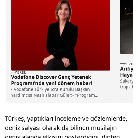
YEREL
Arifiye
YEREL
Hayatın
Vodafone Discover Genç Yetenek
Sakarya'
Programı’nda yeni dönem haberi
trajik bi
- Vodafone Türkiye İcra Kurulu Başkan
bisiklet
Yardımcısı Nazlı Tlabar Güler:- "Program
sayesinde yüksek potansiyelli gençleri
Vodafone'a kazandırarak, hem yerel hem de
uluslararası kariyer olanaklarından
Türkeş, yaptıkları inceleme ve gözlemlerde,
faydalanmalarını sağlıyoruz"
deniz salyası olarak da bilinen müsilajın
geniş alanda etkisini gösterdiğini, dipten