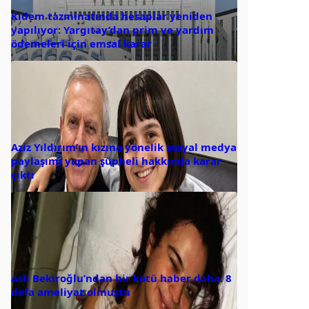
Kıdem tazminatında hesaplar yeniden
yapılıyor: Yargıtay’dan prim ve yardım
ödemeleri için emsal karar
Aziz Yıldırım’ın kızına yönelik sosyal medya
paylaşımı yapan şüpheli hakkında karar
çıktı
Aslı Bekiroğlu’ndan bir kötü haber daha: 8
defa ameliyat olmuştu