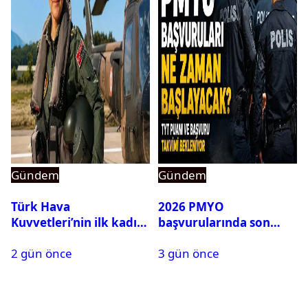
Gündem
Gündem
Türk Hava
2026 PMYO
Kuvvetleri’nin ilk kadın
başvurularında son
generali Özlem
durum ne?
2 gün önce
3 gün önce
Karapınar hakkında
dikkat çeken detay
ortaya çıktı