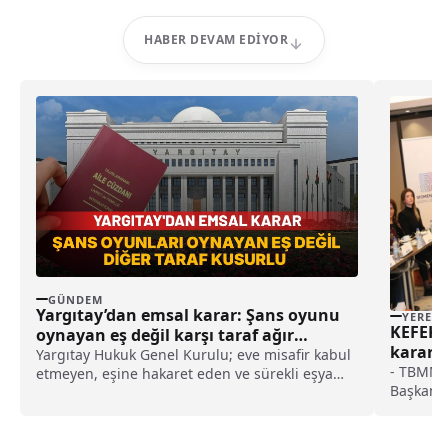
HABER DEVAM EDIYOR
GÜNDEM
Yargıtay’dan emsal karar: Şans oyunu
YEREL
KEFEK v
oynayan eş değil karşı taraf ağır
karar a
kusurlu sayıldı
Yargıtay Hukuk Genel Kurulu; eve misafir kabul
hedefli
- TBMM K
etmeyen, eşine hakaret eden ve sürekli eşya
Başkanı 
değiştirerek masraf çıkaran kadını ağır kusurlu
eşitliğin
sayarak, kadının eşine tazminat ödemesine
öncelikle
karar verdi.
etmeliyiz