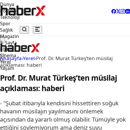
Dünya
Politika
Teknoloji
Spor
Sağlık
Magazin
3. Sayfa
Eğitim
Sinema
Anasayfa
›
Yerel
›
Prof. Dr. Murat Türkeş’ten müsilaj
Yerel
açıklaması: haberi
Yaşam
Prof. Dr. Murat Türkeş’ten müsilaj
açıklaması: haberi
- "Şubat itibarıyla kendisini hissettiren soğuk
havanın müsilajın yayılmasını önlemek
açısından da yararlı olmuş olabilir. Tümüyle yok
ettiğini söylemiyorum ama deniz suyu