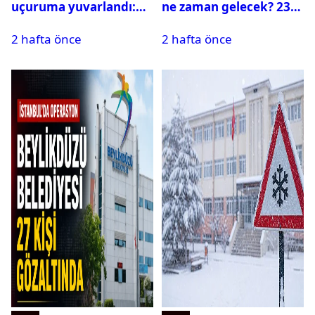
uçuruma yuvarlandı:
ne zaman gelecek? 23
Çok sayıda ölü ve yaralı
Temmuz 2026 ilçe ilçe
2 hafta önce
2 hafta önce
var
su kesintisi sorgulama