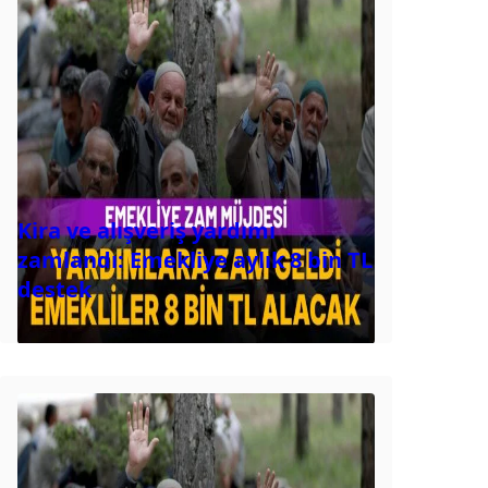
Kira ve alışveriş yardımı
zamlandı: Emekliye aylık 8 bin TL
destek