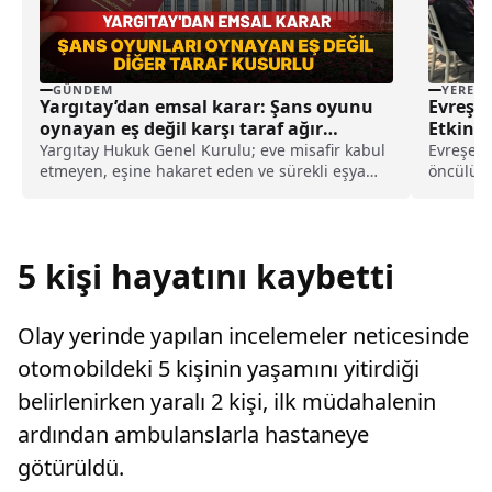
GÜNDEM
YEREL
Yargıtay’dan emsal karar: Şans oyunu
Evreşe
oynayan eş değil karşı taraf ağır
Etkinli
kusurlu sayıldı
Yargıtay Hukuk Genel Kurulu; eve misafir kabul
Evreşe B
etmeyen, eşine hakaret eden ve sürekli eşya
öncülüğü
değiştirerek masraf çıkaran kadını ağır kusurlu
Uzman Ça
sayarak, kadının eşine tazminat ödemesine
karar verdi.
5 kişi hayatını kaybetti
Olay yerinde yapılan incelemeler neticesinde
otomobildeki 5 kişinin yaşamını yitirdiği
belirlenirken yaralı 2 kişi, ilk müdahalenin
ardından ambulanslarla hastaneye
götürüldü.