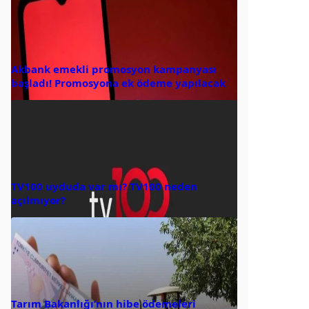
Akbank emekli promosyon kampanyası
başladı! Promosyona ek ödeme yapılacak
TV100 uyduda var mı? TV100 neden
açılmıyor?
Tarım Bakanlığı’nın hibe ödemeleri