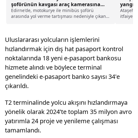
şoförünün kavgası araç kamerasına
yangın
yansıdı haberi
Edirne'de, motokurye ile minibüs şoförü
Ataşehir
arasında yol verme tartışması nedeniyle çıkan
itfaiye 
kavgada 3 kişi yaralandı.Edirne Toplu Ulaşım
Mahalles
Sistemi'ne ait 22 M 020 plakalı minibüsün
hurda il
şoförü H.B. ile 22 AED 77 plakalı motosikletin
henüz b
Uluslararası yolcuların işlemlerini
sürücüsü Ç.A....
çıktı.İhb
hızlandırmak için dış hat pasaport kontrol
noktalarında 18 yeni e-pasaport bankosu
hizmete alındı ve böylece terminal
genelindeki e-pasaport banko sayısı 34'e
çıkarıldı.
T2 terminalinde yolcu akışını hızlandırmaya
yönelik olarak 2024’te toplam 35 milyon avro
yatırımla 24 proje ve yenileme çalışması
tamamlandı.