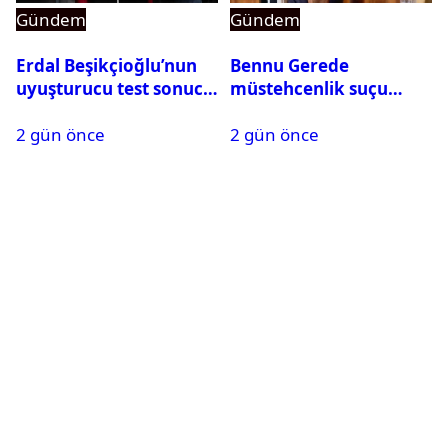
Gündem
Gündem
Erdal Beşikçioğlu’nun
Bennu Gerede
uyuşturucu test sonucu
müstehcenlik suçu
belli oldu
kapsamında gözaltına
2 gün önce
2 gün önce
alındı