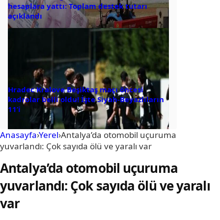
hesaplara yattı: Toplam destek tutarı
açıklandı
Hradec Kralove Beşiktaş maçı öncesi
kadrolar belli oldu! İşte Siyah-Beyazlıların
11’i
Anasayfa
›
Yerel
›
Antalya’da otomobil uçuruma
yuvarlandı: Çok sayıda ölü ve yaralı var
Antalya’da otomobil uçuruma
yuvarlandı: Çok sayıda ölü ve yaralı
var