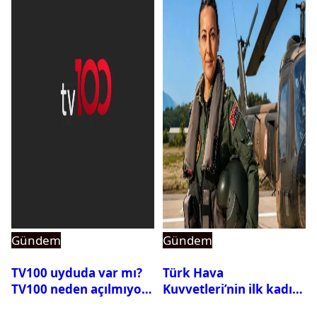
Gündem
Gündem
TV100 uyduda var mı?
Türk Hava
TV100 neden açılmıyor?
Kuvvetleri’nin ilk kadın
generali Özlem