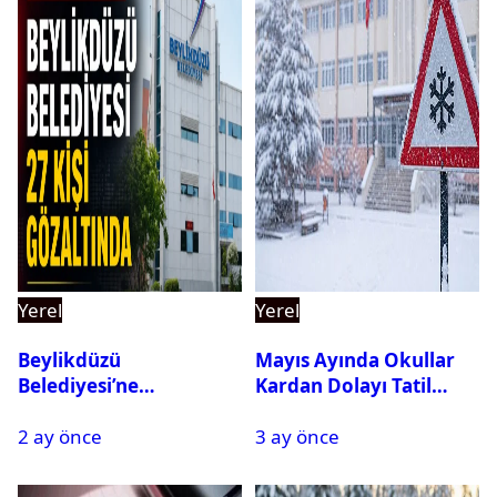
Yerel
Yerel
Beylikdüzü
Mayıs Ayında Okullar
Belediyesi’ne
Kardan Dolayı Tatil
Operasyon: 27 Kişi
Edildi
2 ay önce
3 ay önce
Gözaltına Alındı