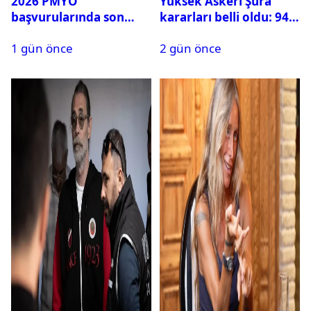
2026 PMYO
Yüksek Askeri Şura
başvurularında son
kararları belli oldu: 94
durum ne?
isim terfi etti
1 gün önce
2 gün önce