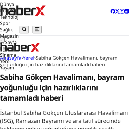
Dünya
Politika
Teknoloji
Spor
Sağlık
Magazin
3. Sayfa
Eğitim
Sinema
Anasayfa
›
Yerel
›
Sabiha Gökçen Havalimanı, bayram
Yerel
yoğunluğu için hazırlıklarını tamamladı haberi
Yaşam
Sabiha Gökçen Havalimanı, bayram
yoğunluğu için hazırlıklarını
tamamladı haberi
İstanbul Sabiha Gökçen Uluslararası Havalimanı
(ISG), Ramazan Bayramı ve ara tatil sürecinde
beklenen yolcu yoğunluğuna yönelik çeşitli