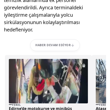
temizlik alanlarında ek personel
görevlendirildi. Ayrıca terminaldeki
iyileştirme çalışmalarıyla yolcu
sirkülasyonunun kolaylaştırılması
hedefleniyor.
HABER DEVAM EDIYOR
YEREL
YEREL
Edirne’de motokurye ve minibüs
Ataşehi