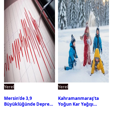
Yerel
Yerel
Mersin’de 3,9
Kahramanmaraş’ta
Büyüklüğünde Deprem
Yoğun Kar Yağışı
Oldu
Nedeniyle Okullar Yarın