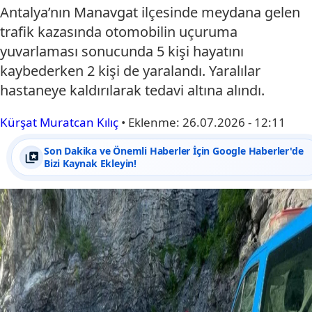
Antalya’nın Manavgat ilçesinde meydana gelen
trafik kazasında otomobilin uçuruma
yuvarlaması sonucunda 5 kişi hayatını
kaybederken 2 kişi de yaralandı. Yaralılar
hastaneye kaldırılarak tedavi altına alındı.
Kürşat Muratcan Kılıç
•
Eklenme:
26.07.2026 - 12:11
Son Dakika ve Önemli Haberler İçin Google Haberler'de
Bizi Kaynak Ekleyin!