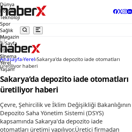
Dünya
Politika
Teknoloji
Spor
Sağlık
Magazin
3. Sayfa
Eğitim
Sinema
Anasayfa
›
Yerel
›
Sakarya’da depozito iade otomatları
Yerel
üretiliyor haberi
Yaşam
Sakarya’da depozito iade otomatları
üretiliyor haberi
Çevre, Şehircilik ve İklim Değişikliği Bakanlığının
Depozito Saha Yönetim Sistemi (DSYS)
kapsamında Sakarya'da depozito iade
otomatları üretimi yapılıyor.Üretici firmadan