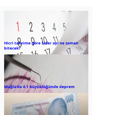
Hicri takvime göre Safer ayı ne zaman
bitecek?
Muğla’da 4.1 büyüklüğünde deprem