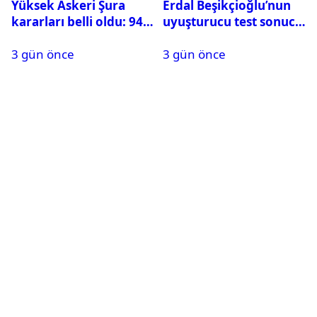
Yüksek Askeri Şura
Erdal Beşikçioğlu’nun
kararları belli oldu: 94
uyuşturucu test sonucu
isim terfi etti
belli oldu
3 gün önce
3 gün önce