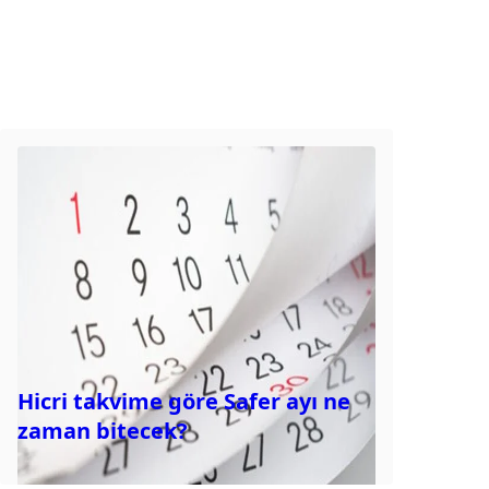
Hicri takvime göre Safer ayı ne
zaman bitecek?