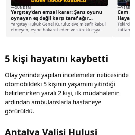
GÜNDEM
YEREL
Yargıtay’dan emsal karar: Şans oyunu
Cam Si
oynayan eş değil karşı taraf ağır
Hayatın
kusurlu sayıldı
Yargıtay Hukuk Genel Kurulu; eve misafir kabul
Tekirdağ
etmeyen, eşine hakaret eden ve sürekli eşya
kattan d
değiştirerek masraf çıkaran kadını ağır kusurlu
bilgiye g
sayarak, kadının eşine tazminat ödemesine
karar verdi.
5 kişi hayatını kaybetti
Olay yerinde yapılan incelemeler neticesinde
otomobildeki 5 kişinin yaşamını yitirdiği
belirlenirken yaralı 2 kişi, ilk müdahalenin
ardından ambulanslarla hastaneye
götürüldü.
Antalya Valisi Hulusi