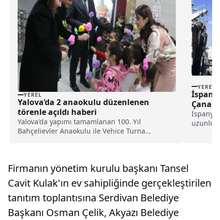
YEREL
İspany
YEREL
Yalova’da 2 anaokulu düzenlenen
Çanakk
törenle açıldı haberi
İspanya
Yalova'da yapımı tamamlanan 100. Yıl
uzunluğu
Bahçelievler Anaokulu ile Vehice Turna
amaçlı am
Anaokulu'nun açılışları törenle
gerçekleştirildi.İl Milli Eğitim Müdürlüğü
tarafından düzenlenen programda ilk olarak
Firmanın yönetim kurulu başkanı Tansel
100. Yıl Bahçelievler Anaokulu'nun ...
Cavit Kulak'ın ev sahipliğinde gerçekleştirilen
tanıtım toplantısına Serdivan Belediye
Başkanı Osman Çelik, Akyazı Belediye