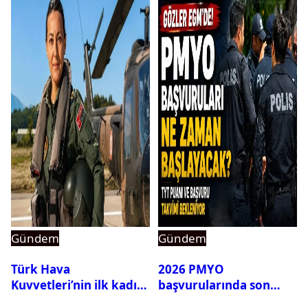
Gündem
Gündem
Türk Hava
2026 PMYO
Kuvvetleri’nin ilk kadın
başvurularında son
generali Özlem
durum ne?