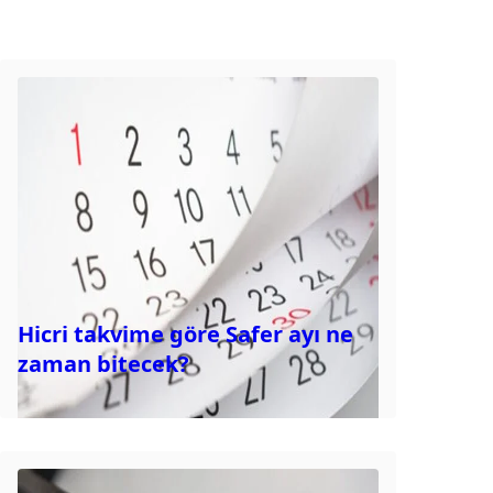
Hicri takvime göre Safer ayı ne
zaman bitecek?