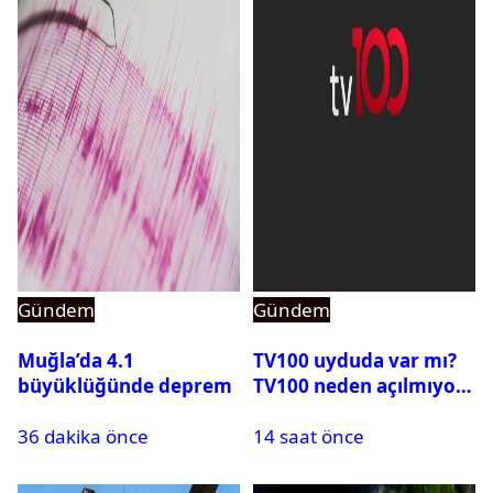
Gündem
Gündem
Muğla’da 4.1
TV100 uyduda var mı?
büyüklüğünde deprem
TV100 neden açılmıyor?
36 dakika önce
14 saat önce