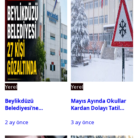
Yerel
Yerel
Beylikdüzü
Mayıs Ayında Okullar
Belediyesi’ne
Kardan Dolayı Tatil
Operasyon: 27 Kişi
Edildi
2 ay önce
3 ay önce
Gözaltına Alındı