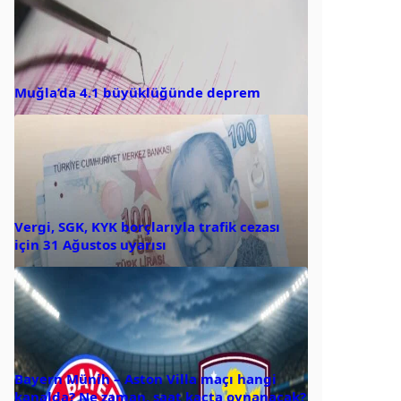
Muğla’da 4.1 büyüklüğünde deprem
Vergi, SGK, KYK borçlarıyla trafik cezası
için 31 Ağustos uyarısı
Bayern Münih – Aston Villa maçı hangi
kanalda? Ne zaman, saat kaçta oynanacak?