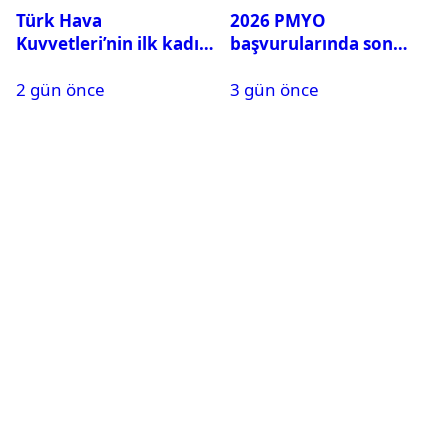
Türk Hava
2026 PMYO
Kuvvetleri’nin ilk kadın
başvurularında son
generali Özlem
durum ne?
2 gün önce
3 gün önce
Karapınar hakkında
dikkat çeken detay
ortaya çıktı