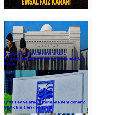
Emekli maaşı gecikenler dikkat:
Yargıtay’dan emekli maaşı için emsal faiz
kararı
Faizsiz ev ve araç sisteminde yeni dönem:
BDDK limitleri değiştirdi