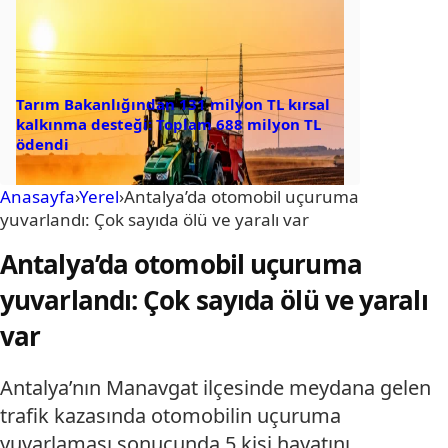
Tarım Bakanlığından 131 milyon TL kırsal
kalkınma desteği: Toplam 688 milyon TL
ödendi
Anasayfa
›
Yerel
›
Antalya’da otomobil uçuruma
yuvarlandı: Çok sayıda ölü ve yaralı var
Antalya’da otomobil uçuruma
yuvarlandı: Çok sayıda ölü ve yaralı
var
Antalya’nın Manavgat ilçesinde meydana gelen
trafik kazasında otomobilin uçuruma
yuvarlaması sonucunda 5 kişi hayatını