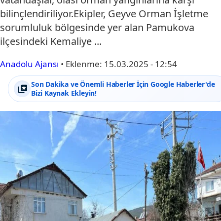
bilinçlendiriliyor.Ekipler, Geyve Orman İşletme
sorumluluk bölgesinde yer alan Pamukova
ilçesindeki Kemaliye ...
Anadolu Ajansı
•
Eklenme:
15.03.2025 - 12:54
Son Dakika ve Önemli Haberler İçin Google Haberler'de
Bizi Kaynak Ekleyin!