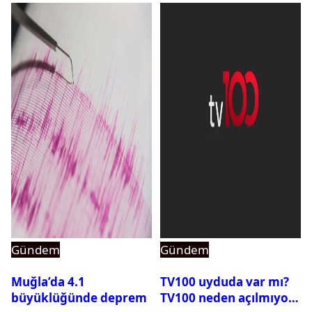
Gündem
Gündem
Muğla’da 4.1
TV100 uyduda var mı?
büyüklüğünde deprem
TV100 neden açılmıyor?