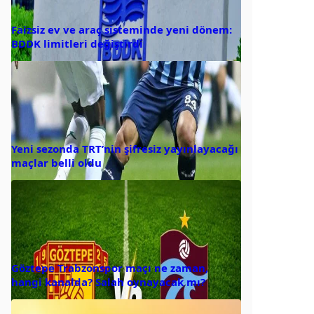
Faizsiz ev ve araç sisteminde yeni dönem:
BDDK limitleri değiştirdi
Yeni sezonda TRT’nin şifresiz yayınlayacağı
maçlar belli oldu
Göztepe Trabzonspor maçı ne zaman,
hangi kanalda? Salah oynayacak mı?