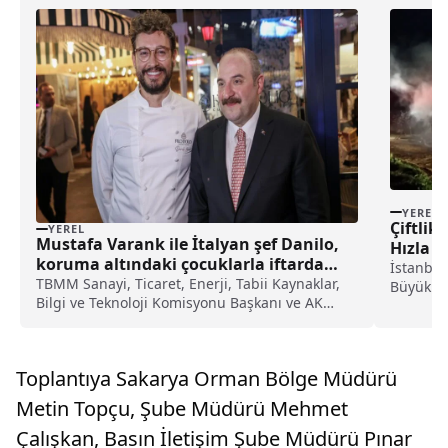
YEREL
Çiftlik
YEREL
Mustafa Varank ile İtalyan şef Danilo,
Hızla M
koruma altındaki çocuklarla iftarda
İstanbul
buluştu haberi
TBMM Sanayi, Ticaret, Enerji, Tabii Kaynaklar,
Büyükkıl
Bilgi ve Teknoloji Komisyonu Başkanı ve AK
nedenle ç
Parti Bursa Milletvekili Mustafa Varank ile
İtalyan şef Danilo Zanna, koruma altındaki
çocuklarla iftarda bir araya geldi.Şef Danilo'nun
Toplantıya Sakarya Orman Bölge Müdürü
Bursa'd...
Metin Topçu, Şube Müdürü Mehmet
Çalışkan, Basın İletişim Şube Müdürü Pınar