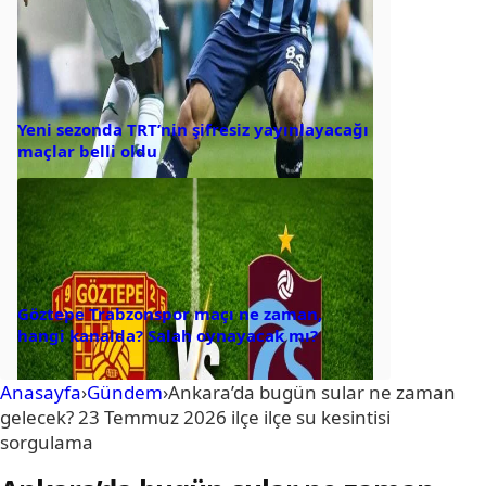
Yeni sezonda TRT’nin şifresiz yayınlayacağı
maçlar belli oldu
Göztepe Trabzonspor maçı ne zaman,
hangi kanalda? Salah oynayacak mı?
Anasayfa
›
Gündem
›
Ankara’da bugün sular ne zaman
gelecek? 23 Temmuz 2026 ilçe ilçe su kesintisi
sorgulama