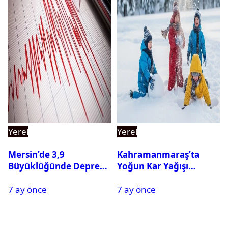
Yerel
Yerel
Mersin’de 3,9
Kahramanmaraş’ta
Büyüklüğünde Deprem
Yoğun Kar Yağışı
Oldu
Nedeniyle Okullar Yarın
7 ay önce
7 ay önce
Tatil