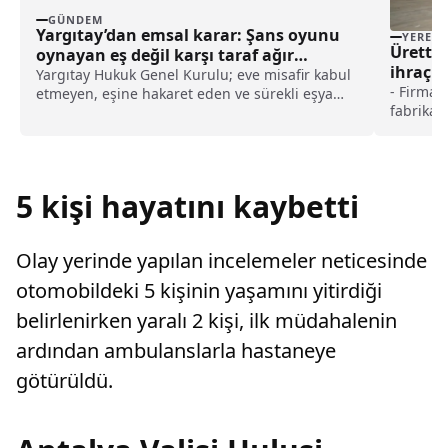
GÜNDEM
Yargıtay’dan emsal karar: Şans oyunu
YEREL
Ürettik
oynayan eş değil karşı taraf ağır
ihraç e
kusurlu sayıldı
Yargıtay Hukuk Genel Kurulu; eve misafir kabul
- Firma Ü
etmeyen, eşine hakaret eden ve sürekli eşya
fabrikas
değiştirerek masraf çıkaran kadını ağır kusurlu
tesisler
sayarak, kadının eşine tazminat ödemesine
Yurt dış
karar verdi.
5 kişi hayatını kaybetti
Olay yerinde yapılan incelemeler neticesinde
otomobildeki 5 kişinin yaşamını yitirdiği
belirlenirken yaralı 2 kişi, ilk müdahalenin
ardından ambulanslarla hastaneye
götürüldü.