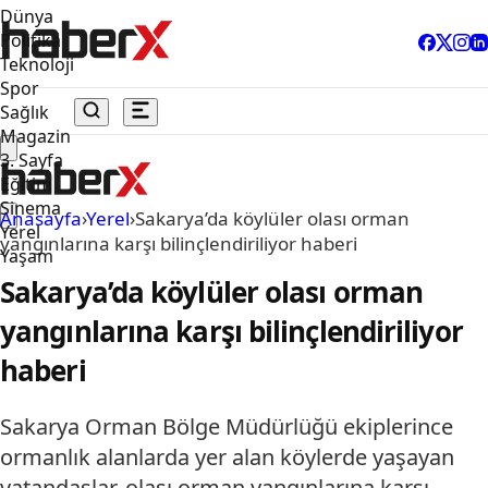
Dünya
Politika
Teknoloji
Spor
Sağlık
Magazin
3. Sayfa
Eğitim
Sinema
Anasayfa
›
Yerel
›
Sakarya’da köylüler olası orman
Yerel
yangınlarına karşı bilinçlendiriliyor haberi
Yaşam
Sakarya’da köylüler olası orman
yangınlarına karşı bilinçlendiriliyor
haberi
Sakarya Orman Bölge Müdürlüğü ekiplerince
ormanlık alanlarda yer alan köylerde yaşayan
vatandaşlar, olası orman yangınlarına karşı