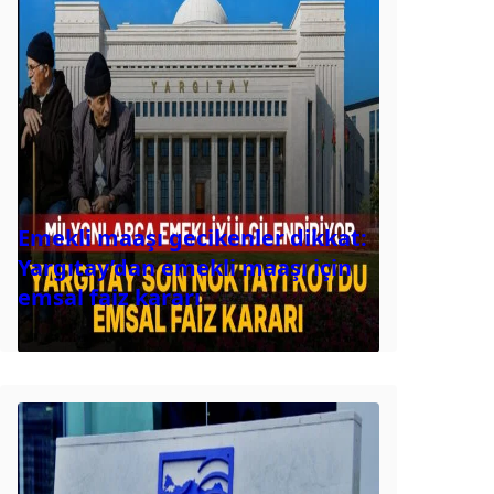
Emekli maaşı gecikenler dikkat:
Yargıtay’dan emekli maaşı için
emsal faiz kararı