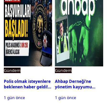
Gündem
Gündem
Polis olmak isteyenlere
Ahbap Derneği’ne
beklenen haber geldi!
yönetim kayyumu
PMYO başvuruları açıldı
atandı: Kapatma davası
1 gün önce
1 gün önce
açıldı