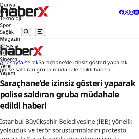
Dünya
Politika
Teknoloji
Spor
Sağlık
Magazin
3. Sayfa
Eğitim
Sinema
Anasayfa
›
Yerel
›
Saraçhane’de izinsiz gösteri yaparak
Yerel
polise saldıran gruba müdahale edildi haberi
Yaşam
Saraçhane’de izinsiz gösteri yaparak
polise saldıran gruba müdahale
edildi haberi
İstanbul Büyükşehir Belediyesine (İBB) yönelik
yolsuzluk ve terör soruşturmalarını protesto
amacıyla Saraçhane'de düzenlenen izinsiz