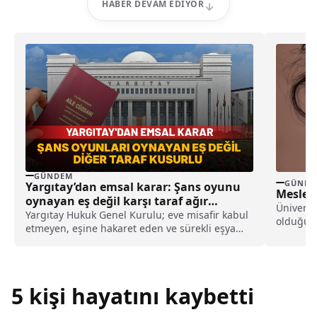
HABER DEVAM EDIYOR
GÜNDEM
GÜNDE
Yargıtay’dan emsal karar: Şans oyunu
Mesleğ
oynayan eş değil karşı taraf ağır
Üniversi
kusurlu sayıldı
Yargıtay Hukuk Genel Kurulu; eve misafir kabul
olduğu i
etmeyen, eşine hakaret eden ve sürekli eşya
bölümde
değiştirerek masraf çıkaran kadını ağır kusurlu
sayarak, kadının eşine tazminat ödemesine
karar verdi.
5 kişi hayatını kaybetti