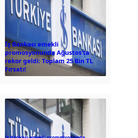
İş Bankası emekli
promosyonunda Ağustos’ta
rekor geldi: Toplam 25 Bin TL
Fırsatı!
İş Bankası emekli promosyonunda