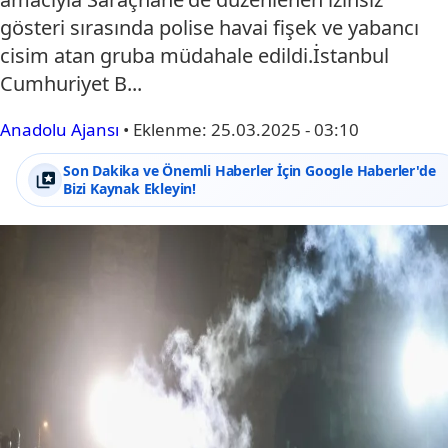
gösteri sırasında polise havai fişek ve yabancı
cisim atan gruba müdahale edildi.İstanbul
Cumhuriyet B...
Anadolu Ajansı
•
Eklenme:
25.03.2025 - 03:10
Son Dakika ve Önemli Haberler İçin Google Haberler'de
Bizi Kaynak Ekleyin!