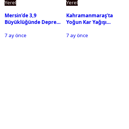
Yerel
Yerel
Mersin’de 3,9
Kahramanmaraş’ta
Büyüklüğünde Deprem
Yoğun Kar Yağışı
Oldu
Nedeniyle Okullar Yarın
7 ay önce
7 ay önce
Tatil