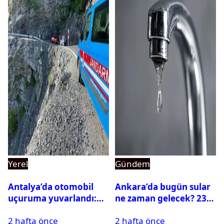
Yerel
Gündem
Antalya’da otomobil
Ankara’da bugün sular
uçuruma yuvarlandı:
ne zaman gelecek? 23
Çok sayıda ölü ve yaralı
Temmuz 2026 ilçe ilçe
2 hafta önce
2 hafta önce
var
su kesintisi sorgulama