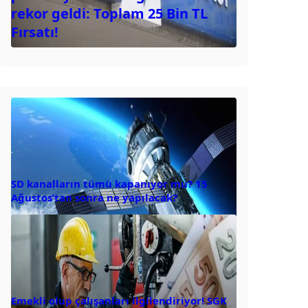
rekor geldi: Toplam 25 Bin TL
Fırsatı!
SD kanalların tümü kapanıyor mu? 15
Ağustos’tan sonra ne yapılacak?
Emekli olup çalışanları ilgilendiriyor! SGK