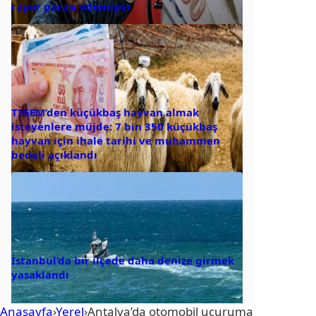
rapor parası ödemiyor
TİGEM’den küçükbaş hayvan almak
isteyenlere müjde: 7 bin 350 küçükbaş
hayvan için ihale tarihi ve muhammen
bedeli açıklandı
İstanbul’da bir ilçede daha denize girmek
yasaklandı
Anasayfa
›
Yerel
›
Antalya’da otomobil uçuruma