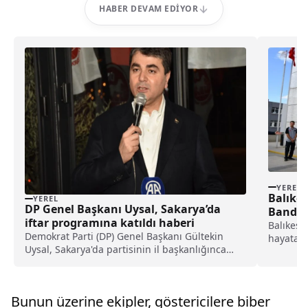
HABER DEVAM EDIYOR
YEREL
Balıkes
YEREL
DP Genel Başkanı Uysal, Sakarya’da
Bandır
iftar programına katıldı haberi
Merkezi
Balıkesi
Demokrat Parti (DP) Genel Başkanı Gültekin
hayata g
Uysal, Sakarya'da partisinin il başkanlığınca
alındı. 
düzenlenen iftar programına katıldı.Uysal,
Serdivan ilçesindeki bir restoranda düzenlenen
iftar programında yaptığı konuşmada, alnı ak
Bunun üzerine ekipler, göstericilere biber
başı dik siy...