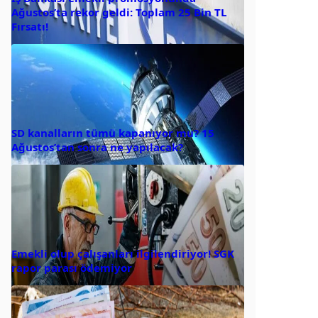
Ağustos’ta rekor geldi: Toplam 25 Bin TL
Fırsatı!
SD kanalların tümü kapanıyor mu? 15
Ağustos’tan sonra ne yapılacak?
Emekli olup çalışanları ilgilendiriyor! SGK
rapor parası ödemiyor