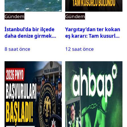
Gündem
Gündem
İstanbul’da bir ilçede
Yargıtay’dan ter kokan
daha denize girmek
eş kararı: Tam kusurlu
yasaklandı
bulundu
8 saat önce
12 saat önce