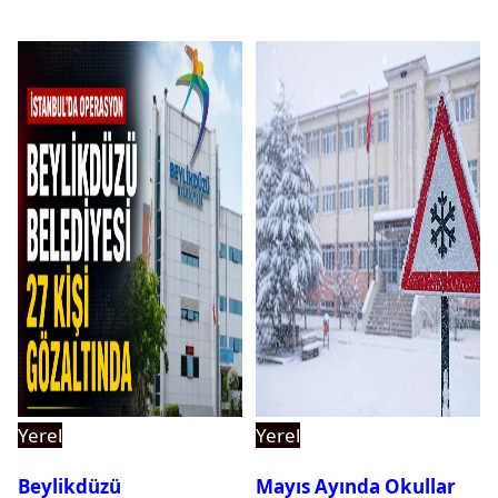
Yerel
Yerel
Beylikdüzü
Mayıs Ayında Okullar