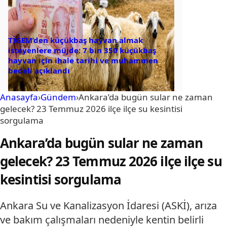
TİGEM’den küçükbaş hayvan almak
isteyenlere müjde: 7 bin 350 küçükbaş
hayvan için ihale tarihi ve muhammen
bedeli açıklandı
Anasayfa
›
Gündem
›
Ankara’da bugün sular ne zaman
gelecek? 23 Temmuz 2026 ilçe ilçe su kesintisi
sorgulama
Ankara’da bugün sular ne zaman
gelecek? 23 Temmuz 2026 ilçe ilçe su
kesintisi sorgulama
Ankara Su ve Kanalizasyon İdaresi (ASKİ), arıza
ve bakım çalışmaları nedeniyle kentin belirli