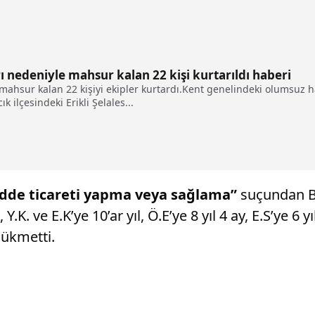
 nedeniyle mahsur kalan 22 kişi kurtarıldı haberi
e mahsur kalan 22 kişiyi ekipler kurtardı.Kent genelindeki olumsuz ha
k ilçesindeki Erikli Şelales...
dde ticareti yapma veya sağlama”
suçundan B.G
, Y.K. ve E.K’ye 10’ar yıl, Ö.E’ye 8 yıl 4 ay, E.S’ye 6 y
hükmetti.