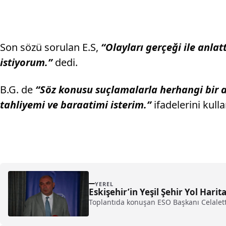
Son sözü sorulan E.S,
“Olayları gerçeği ile anla
istiyorum.”
dedi.
B.G. de
“Söz konusu suçlamalarla herhangi bir a
tahliyemi ve baraatimi isterim.”
ifadelerini kulla
YEREL
Eskişehir’in Yeşil Şehir Yol Harit
Toplantıda konuşan ESO Başkanı Celalettin