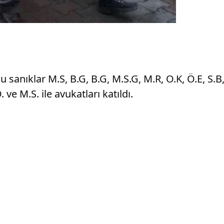
nıklar M.S, B.G, B.G, M.S.G, M.R, O.K, Ö.E, S.B, Y.
. ve M.S. ile avukatları katıldı.