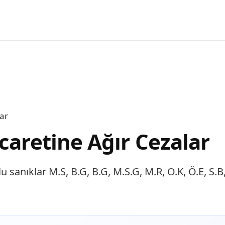
lar
caretine Ağır Cezalar
nıklar M.S, B.G, B.G, M.S.G, M.R, O.K, Ö.E, S.B, Y.