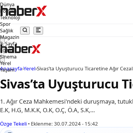
Dünya
Politika
Teknoloji
Spor
Sağlık
Magazin
3. Sayfa
Eğitim
Sinema
Yerel
Anasayfa
›
Yerel
›
Sivas’ta Uyuşturucu Ticaretine Ağır Ceza
Yaşam
Sivas’ta Uyuşturucu Ti
1. Ağır Ceza Mahkemesi'ndeki duruşmaya, tutuklu sa
E.K, H.G, M.K.K, O.K, O.Ç, Ö.A, S.K,…
Özge Tekeli
•
Eklenme:
30.07.2024 - 15:42