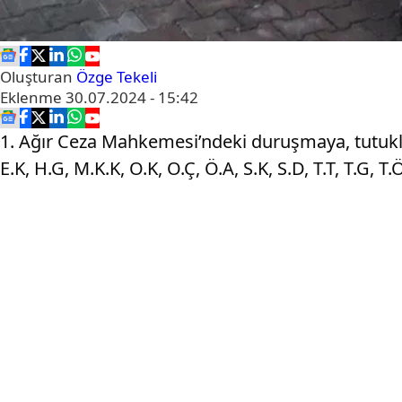
Oluşturan
Özge Tekeli
Eklenme
30.07.2024 - 15:42
1. Ağır Ceza Mahkemesi’ndeki duruşmaya, tutuklu sa
E.K, H.G, M.K.K, O.K, O.Ç, Ö.A, S.K, S.D, T.T, T.G, T.Ö