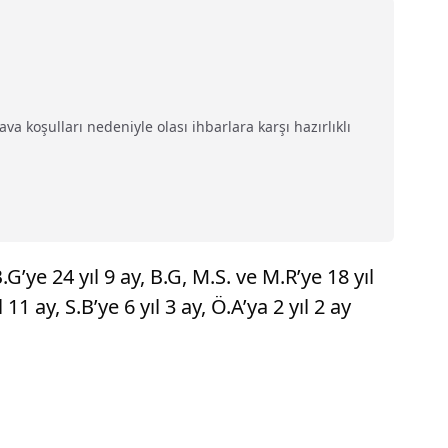
va koşulları nedeniyle olası ihbarlara karşı hazırlıklı
’ye 24 yıl 9 ay, B.G, M.S. ve M.R’ye 18 yıl
ıl 11 ay, S.B’ye 6 yıl 3 ay, Ö.A’ya 2 yıl 2 ay